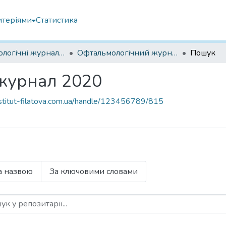
итеріями
Статистика
Офтальмологічні журнали українські
Офтальмологічний журнал 2020
Пошук
журнал 2020
institut-filatova.com.ua/handle/123456789/815
а назвою
За ключовими словами