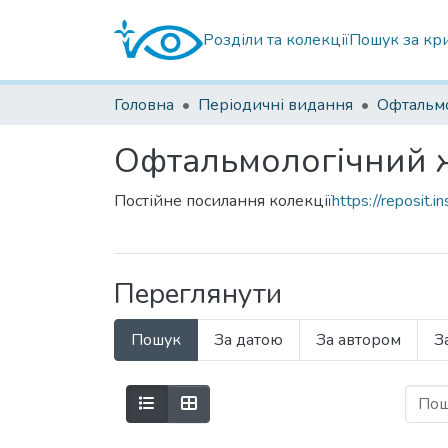
Розділи та колекції
Пошук за кр
Головна
Періодичні видання
Офтальмологічний 
Постійне посилання колекції
https://reposit.
Переглянути
Пошук
За датою
За автором
З