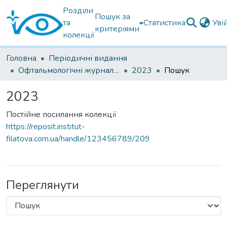
Розділи
Пошук за
та
Статистика
Уві
критеріями
колекції
Головна
Періодичні видання
Офтальмологічні журнали іноземні
2023
Пошук
2023
Постійне посилання колекції
https://reposit.institut-
filatova.com.ua/handle/123456789/209
Переглянути