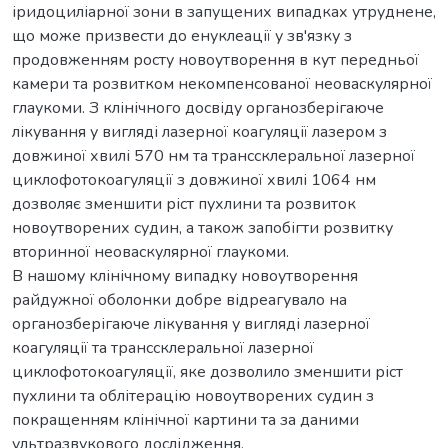
іридоциліарної зони в запущених випадках утруднене,
що може призвести до енуклеації у зв'язку з
продовженням росту новоутворення в кут передньої
камери та розвитком некомпенсованої неоваскулярної
глаукоми. З клінічного досвіду органозберігаюче
лікування у вигляді лазерної коагуляції лазером з
довжиної хвилі 570 нм та транссклеральної лазерної
циклофотокоагуляції з довжиної хвилі 1064 нм
дозволяє зменшити ріст пухлини та розвиток
новоутворених судин, а також запобігти розвитку
вторинної неоваскулярної глаукоми.
В нашому клінічному випадку новоутворення
райдужної оболонки добре відреагувало на
органозберігаюче лікування у вигляді лазерної
коагуляції та транссклеральної лазерної
циклофотокоагуляції, яке дозволило зменшити ріст
пухлини та облітерацію новоутворених судин з
покращенням клінічної картини та за даними
ультразвукового дослідження.