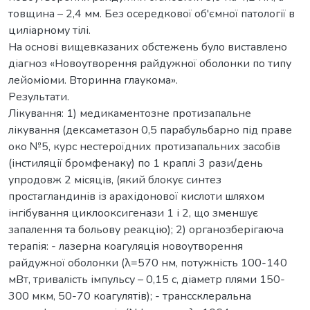
товщина – 2,4 мм. Без осередкової об'ємної патології в
циліарному тілі.
На основі вищевказаних обстежень було виставлено
діагноз «Новоутворення райдужної оболонки по типу
лейоміоми. Вторинна глаукома».
Результати.
Лікування: 1) медикаментозне протизапальне
лікування (дексаметазон 0,5 парабульбарно під праве
око №5, курс нестероїдних протизапальних засобів
(інстиляції бромфенаку) по 1 краплі 3 рази/день
упродовж 2 місяців, (який блокує синтез
простагландинів із арахідонової кислоти шляхом
інгібування циклооксигенази 1 і 2, що зменшує
запалення та больову реакцію); 2) органозберігаюча
терапія: - лазерна коагуляція новоутворення
райдужної оболонки (λ=570 нм, потужність 100-140
мВт, тривалість імпульсу – 0,15 с, діаметр плями 150-
300 мкм, 50-70 коагулятів); - транссклеральна