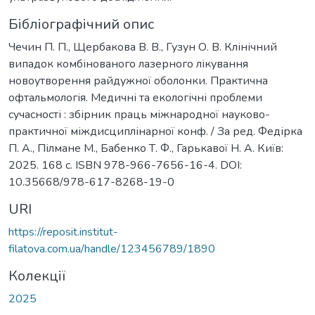
Бібліографічний опис
Чечин П. П., Щербакова В. В., Гузун О. В. Клінічний
випадок комбінованого лазерного лікування
новоутворення райдужної оболонки. Практична
офтальмологія. Медичні та екологічні проблеми
сучасності : збірник праць міжнародної науково-
практичної міждисциплінарної конф. / За ред. Федірка
П. А., Пілмане М., Бабенко Т. Ф., Гарькавої Н. А. Київ:
2025. 168 с. ISBN 978-966-7656-16-4. DOI:
10.35668/978-617-8268-19-0
URI
https://reposit.institut-
filatova.com.ua/handle/123456789/1890
Колекції
2025