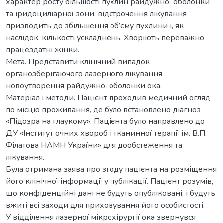
характер росту більшості пухлин райдужної оболонки
та іридоциліарної зони, відстрочення лікування
призводить до збільшення об’єму пухлини і, як
наслідок, кількості ускладнень. Хворіють переважно
працездатні жінки.
Мета. Представити клінічний випадок
органозберігаючого лазерного лікування
новоутворення райдужної оболонки ока.
Матеріал і методи. Пацієнт проходив медичний огляд
по місцю проживання, де було встановлено діагноз
«Підозра на глаукому». Пацієнта було направлено до
ДУ «Інститут очних хвороб і тканинної терапії ім. В.П.
Філатова НАМН України» для дообстеження та
лікування.
Була отримана заява про згоду пацієнта на розміщення
його клінічної інформації у публікації. Пацієнт розумів,
що конфіденційні дані не будуть опубліковані, і будуть
вжиті всі заходи для приховування його особистості.
У відділення лазерної мікрохірургії ока звернувся