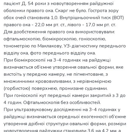
пацієнт Д. 54 роки з новоутворенням райдужної
оболонки правого ока. Скарг не було. Гострота зору
обох очей становила 1,0. Внутрішньоочний тиск (ВОТ)
правого ока - 22,0 мм рт. ст., лівого - 17,0 мм рт. ст.
Для дообстеження правого ока використовували:
офтальмоскопію, біомікроскопію, гоніоскопію,
тонометрію по Маклакову, УЗ-діагностику переднього
відділу ока, фото переднього відділу ока.
При біомікроскопії на 3-4 годинах на райдужці
визначається об’ємне утворення овальної форми, яке
вистоїть у передню камеру, не пігментоване, з
множинними крововиливами, з нерівномірною
(горбистою) поверхнею, пронизане судинами.
При гоніоскопії кут передньої камери закритий з 3 до
4 годин. Офтальмоскопія без особливостей.
При ультразвуковому дослідженні на 3-4 годинах у
райдужці визначається середньої ехогенності об’ємне
утворення дрібної структури овальної форми, розміри
новоутворення райдужки становили 3,6 на 4,2 мм, а