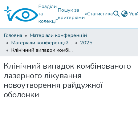
Розділи
Пошук за
та
Статистика
Уві
критеріями
колекції
Головна
Матеріали конференцій
Матеріали конференцій інших установ
2025
Клінічний випадок комбінованого лазерного лікування новоутворення райдужної оболонки
Клінічний випадок комбінованого
лазерного лікування
новоутворення райдужної
оболонки