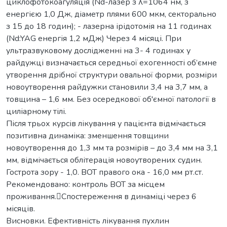
циклофотокоагуляція (Nd-лазер з λ=1064 нм, з
енергією 1,0 Дж, діаметр плями 600 мкм, секторально
з 15 до 18 годин); - лазерна ірідотомія на 11 годинах
(Nd:YAG енергія 1,2 мДж) Через 4 місяці. При
ультразвуковому дослідженні на 3- 4 годинах у
райдужці визначається середньої ехогенності об’ємне
утворення дрібної структури овальної форми, розміри
новоутворення райдужки становили 3,4 на 3,7 мм, а
товщина – 1,6 мм. Без осередкової об'ємної патології в
циліарному тілі.
Після трьох курсів лікування у пацієнта відмічається
позитивна динаміка: зменшення товщини
новоутворення до 1,3 мм та розмірів – до 3,4 мм на 3,1
мм, відмічається облітерація новоутворених судин.
Гострота зору - 1,0. ВОТ правого ока - 16,0 мм рт.ст.
Рекомендовано: контроль ВОТ за місцем
проживання.Спостереження в динаміці через 6
місяців.
Висновки. Ефективність лікування пухлин