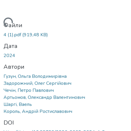
житься...
Файли
4 (1).pdf
(919,48 KB)
Дата
2024
Автори
Гузун, Ольга Володимирівна
Задорожний, Олег Сергійович
Чечін, Петро Павлович
Артьомов, Олександр Валентинович
Шаргі, Ваель
Король, Андрій Ростиславович
DOI