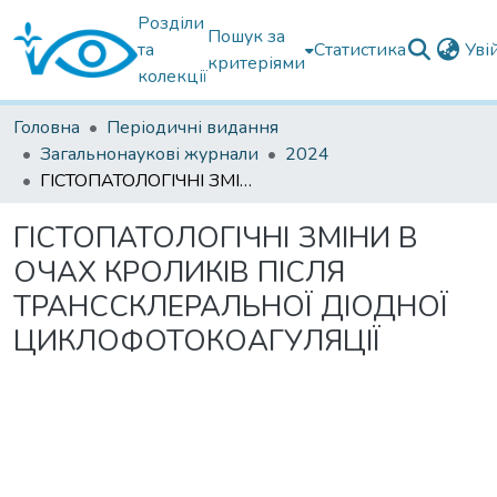
Розділи
Пошук за
та
Статистика
Уві
критеріями
колекції
Головна
Періодичні видання
Загальнонаукові журнали
2024
ГІСТОПАТОЛОГІЧНІ ЗМІНИ В ОЧАХ КРОЛИКІВ ПІСЛЯ ТРАНССКЛЕРАЛЬНОЇ ДІОДНОЇ ЦИКЛОФОТОКОАГУЛЯЦІЇ
ГІСТОПАТОЛОГІЧНІ ЗМІНИ В
ОЧАХ КРОЛИКІВ ПІСЛЯ
ТРАНССКЛЕРАЛЬНОЇ ДІОДНОЇ
ЦИКЛОФОТОКОАГУЛЯЦІЇ