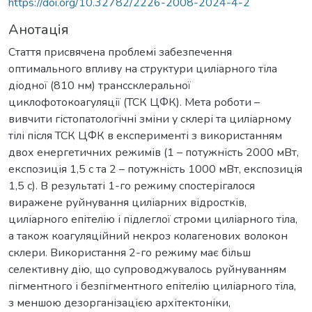
https://doi.org/10.32782/2226-2008-2024-4-2
Анотація
Стаття присвячена проблемі забезпечення
оптимального впливу на структури циліарного тіла
діодної (810 нм) транссклеральної
циклофотокоагуляції (ТСК ЦФК). Мета роботи –
вивчити гістопатологічні зміни у склері та циліарному
тілі після ТСК ЦФК в експерименті з використанням
двох енергетичних режимів (1 – потужність 2000 мВт,
експозиція 1,5 с та 2 – потужність 1000 мВт, експозиція
1,5 с). В результаті 1-го режиму спостерігалося
виражене руйнування циліарних відростків,
циліарного епітелію і підлеглої строми циліарного тіла,
а також коагуляційний некроз колагенових волокон
склери. Використання 2-го режиму має більш
селективну дію, що супроводжувалось руйнуванням
пігментного і безпігментного епітелію циліарного тіла,
з меншою дезорганізацією архітектоніки,