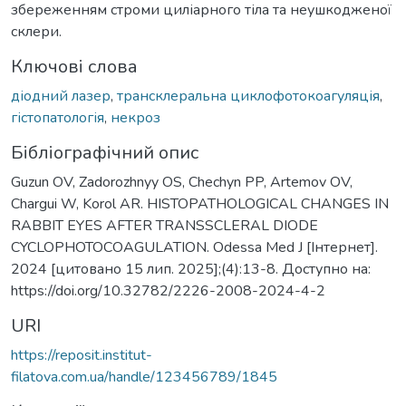
збереженням строми циліарного тіла та неушкодженої
склери.
Ключові слова
діодний лазер
,
трансклеральна циклофотокоагуляція
,
гістопатологія
,
некроз
Бібліографічний опис
Guzun OV, Zadorozhnyy OS, Chechyn PP, Artеmov OV,
Chargui W, Korol AR. HISTOPATHOLOGICAL CHANGES IN
RABBIT EYES AFTER TRANSSCLERAL DIODE
CYCLOPHOTOCOAGULATION. Odessa Med J [Інтернет].
2024 [цитовано 15 лип. 2025];(4):13-8. Доступно на:
https://doi.org/10.32782/2226-2008-2024-4-2
URI
https://reposit.institut-
filatova.com.ua/handle/123456789/1845