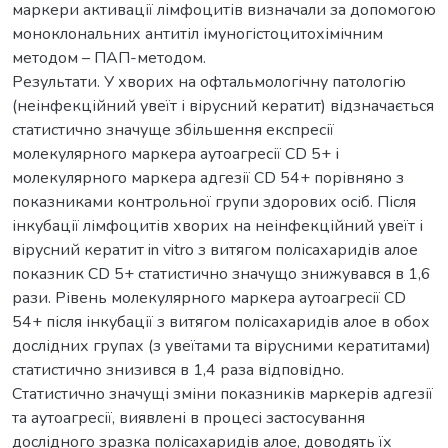
маркери активації лімфоцитів визначали за допомогою
моноклональних антитіл імуногістоцитохімічним
методом – ПАП-методом.
Результати. У хворих на офтальмологічну патологію
(неінфекційний увеїт і вірусний кератит) відзначається
статистично значуще збільшення експресії
молекулярного маркера аутоагресії СD 5+ і
молекулярного маркера адгезії СD 54+ порівняно з
показниками контрольної групи здорових осіб. Після
інкубації лімфоцитів хворих на неінфекційний увеїт і
вірусний кератит in vitro з витягом полісахаридів алое
показник СD 5+ статистично значущо знижувався в 1,6
рази. Рівень молекулярного маркера аутоагресії СD
54+ після інкубації з витягом полісахаридів алое в обох
дослідних групах (з увеїтами та вірусними кератитами)
статистично знизився в 1,4 раза відповідно.
Статистично значущі зміни показників маркерів адгезії
та аутоагресії, виявлені в процесі застосування
дослідного зразка полісахаридів алое, доводять їх