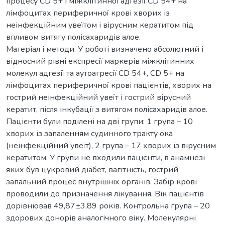
процесу CD 5+ і міжклітинної адгезії CD 54+ на
лімфоцитах периферичної крові хворих із
неінфекційним увеїтом і вірусним кератитом під
впливом витягу полісахаридів алое.
Матеріал і методи. У роботі визначено абсолютний і
відносний рівні експресії маркерів міжклітинних
молекул адгезії та аутоагресії CD 54+, CD 5+ на
лімфоцитах периферичної крові пацієнтів, хворих на
гострий неінфекційний увеїт і гострий вірусний
кератит, після інкубації з витягом полісахаридів алое.
Пацієнти були поділені на дві групи: 1 група – 10
хворих із запаленням судинного тракту ока
(неінфекційний увеїт), 2 група – 17 хворих із вірусним
кератитом. У групи не входили пацієнти, в анамнезі
яких був цукровий діабет, вагітність, гострий
запальний процес внутрішніх органів. Забір крові
проводили до призначення лікування. Вік пацієнтів
дорівнював 49,87±3,89 років. Контрольна група – 20
здорових донорів аналогічного віку. Молекулярні