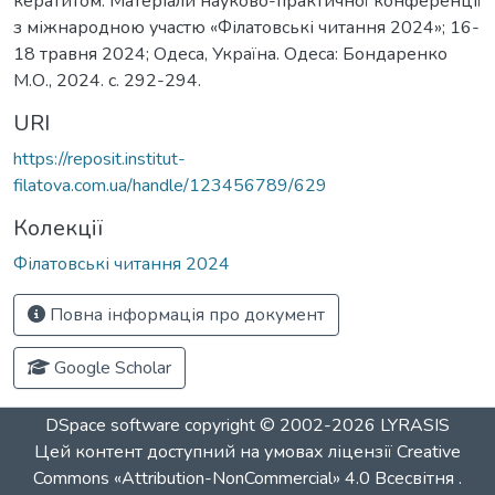
кератитом. Матеріали науково-практичної конференції
з міжнародною участю «Філатовські читання 2024»; 16-
18 травня 2024; Одеса, Україна. Одеса: Бондаренко
М.О., 2024. c. 292-294.
URI
https://reposit.institut-
filatova.com.ua/handle/123456789/629
Колекції
Філатовські читання 2024
Повна інформація про документ
Google Scholar
DSpace software
copyright © 2002-2026
LYRASIS
Цей контент доступний на умовах ліцензії
Creative
Commons «Attribution-NonCommercial» 4.0 Всесвітня
.