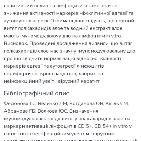
позитивний вплив на лімфоцити, а саме значне
зниження активності маркерів міжклітинної адгезії та
аутоімунної агресії. Отримані дані свідчать, що водний
витяг полісахаридів алое та водний екстракт алое
мають імуномодулюючу дію на лімфоцити in vitro.
Висновок. Проведені дослідження виявили, що витяг
полісахаридів алое має значну імуномодулювальну дію,
про що свідчить нормалізація відносної кількості
маркерів адгезії та аутоагресії лімфоцитів
периферичної крові пацієнтів, хворих на
неінфекційний увеїт і вірусний кератит.
Бібліографічний опис
Фесюнова ГС, Величко ЛМ, Богданова ОВ, Кісіль СМ,
Абрамова ГБ, Волкова ЮС. Визначення
імуномодулювальної дії витягу полісахаридів алое на
маркери активації лімфоцитів СD 5+, СD 54+ in vitro у
пацієнтів із неінфекційним увеїтом і вірусним