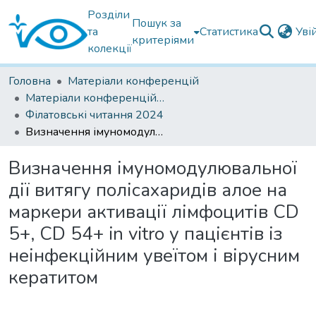
Розділи
Пошук за
та
Статистика
Уві
критеріями
колекції
Головна
Матеріали конференцій
Матеріали конференцій Інституту Філатова
Філатовські читання 2024
Визначення імуномодулювальної дії витягу полісахаридів алое на маркери активації лімфоцитів СD 5+, СD 54+ in vitro у пацієнтів із неінфекційним увеїтом і вірусним кератитом
Визначення імуномодулювальної
дії витягу полісахаридів алое на
маркери активації лімфоцитів СD
5+, СD 54+ in vitro у пацієнтів із
неінфекційним увеїтом і вірусним
кератитом