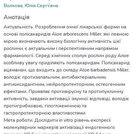
Волкова, Юлія Сергіївна
Анотація
Актуальність. Розроблення очної лікарської форми на
основі полісахаридів Aloe arborescens Miller, які певною
мірою визначають високу біологічну активність цієї
рослини, є актуальним і перспективним напрямом
фармакології. Серед хімічних сполук рослин роду Алое
особливу увагу приділяють полісахаридам. Полісахарид
ацеманан, що входить до складу Aloe barbadensis Miller,
володіє протизапальним, антибактеріальним,
антиоксидантним, нейропротекторним, остеогенним
ефектами. Проявляє противірусну та протипухлинну
активність, завдяки активації імунної відповіді, володіє
протигрибковою, гіпоглікемічною та
гастропротекторною властивостями.
Мета роботи. Дослідити in vitro рівень експресії
молекулярних маркерів активізації ендогенного