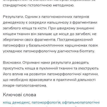
стандартною гістологічною методикою.
Результати. Одним з патогномонічних патернів
демодекозу є осередки кальцинозу з фрагментами
загиблого кліща та кісти. При швидкому знищенні
кліщем тканин він залишає це місце до загибелі, не
зберігаючи своїх фрагментів. Постдемодекозний
патоморфоз у базальноклітинних карциномах повік
ускладнює патоморфологічну діагностика біоптату.
Висновки. Отримані нами результати доводять
присутність кліща в пухлинній тканині та ілюструють
його вплив на розвиток патоморфологічної картини,
що необхідно враховувати в практичній діяльності
лікаря-патологоанатома.
Ключові слова
кліщ демодекс
,
патоморфологія
,
офтальмопатологічні