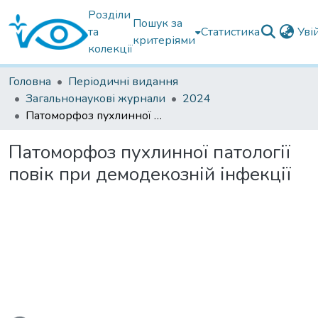
Розділи
Пошук за
та
Статистика
Уві
критеріями
колекції
Головна
Періодичні видання
Загальнонаукові журнали
2024
Патоморфоз пухлинної патології повік при демодекозній інфекції
Патоморфоз пухлинної патології
повік при демодекозній інфекції