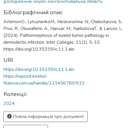
дослідження
,
окуло-кон'юнктивальна область
Бібліографічний опис
ArtemovО., LytvynenkoМ., Neskoromna, N., Chebotarova, S.,
Prus, R., Oluwafemi, A., Nassar, M., NarbutovaТ., & Larson, L.
(2024). Pathomorphosis of eyelid tumor pathology in
demodectic infection. Inter Collegas, 11(1), 5-10.
https://doi.org/10.35339/ic.11.1.aln
URI
https://doi.org/10.35339/ic.11.1.aln
https://reposit.institut-
filatova.com.ua/handle/123456789/932
Колекції
2024
Повна інформація про документ