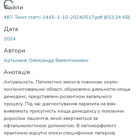
житься...
Файли
487-Текст статті-1445-1-10-20240517.pdf
(653,34 KB)
Дата
2024
Автори
Артьомов, Олександр Валентинович
Анотація
Актуальність. Патологічні зміни в тканинах окуло-
кон'юнктивальної області, обумовлені діяльністю кліща
демодекс, представлені розвитком запального
процесу. Під час діагностування паразита на віях
виявляють присутність кліща демодексу у половини
дорослих паціентів, який звертаються за
офтальмологічною допомогою. В патоморфології
практично відсутні описи специфічних патернів,