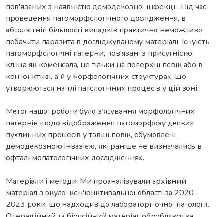
пов'язаних з наявністю демодекозної інфекції. Під час
проведення патоморфологічного дослідження, в
абсолютній більшості випадків практично неможливо
побачити паразита в досліджуваному матеріалі. Існують
патоморфологічні патерни, пов'язані з присутністю
кліща як коменсала, не тільки на поверхні повік або в
кон'юнктиві, а й у морфологічних структурах, що
утворюються на тлі патологічних процесів у цій зоні.
Метої нашої роботи було з’ясування морфологічних
патернів щодо відображення патоморфозу деяких
пухлинних процесів у товщі повік, обумовлені
демодекозною інвазією, які раніше не визначались в
офтальмопатологічних дослідженнях.
Матеріали і методи. Ми проаналізували архівний
матеріал з окуло-кон'юнктивальної області за 2020–
2023 роки, що надходив до лабораторії очної патології.
Операційний та біопсійний матеріал оброблявся за