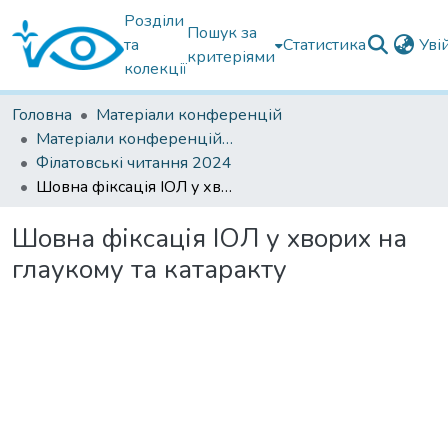
Розділи
Пошук за
та
Статистика
Уві
критеріями
колекції
Головна
Матеріали конференцій
Матеріали конференцій Інституту Філатова
Філатовські читання 2024
Шовна фіксація ІОЛ у хворих на глаукому та катаракту
Шовна фіксація ІОЛ у хворих на
глаукому та катаракту