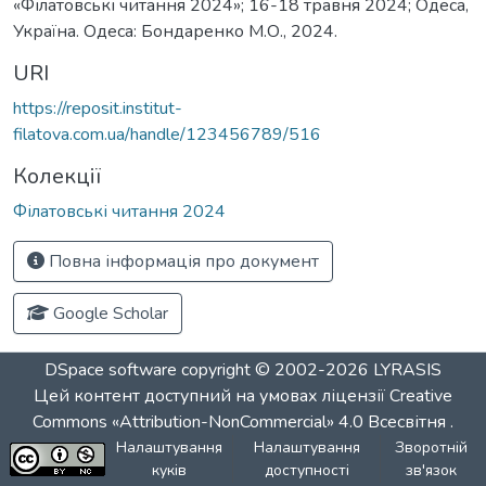
«Філатовські читання 2024»; 16-18 травня 2024; Одеса,
Україна. Одеса: Бондаренко М.О., 2024.
URI
https://reposit.institut-
filatova.com.ua/handle/123456789/516
Колекції
Філатовські читання 2024
Повна інформація про документ
Google Scholar
DSpace software
copyright © 2002-2026
LYRASIS
Цей контент доступний на умовах ліцензії
Creative
Commons «Attribution-NonCommercial» 4.0 Всесвітня
.
Налаштування
Налаштування
Зворотній
куків
доступності
зв'язок