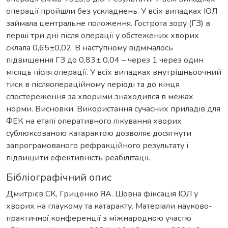
операції пройшли без ускладнень. У всіх випадках ІОЛ
займала центральне положення. Гострота зору (ГЗ) в
перші три дні після операції у обстежених хворих
склала 0,65±0,02. В наступному відмічалось
підвищення ГЗ до 0,83± 0,04 – через 1 через один
місяць після операції. У всіх випадках внутрішньоочний
тиск в післяопераційному періоді та до кінця
спостереження за хворими знаходився в межах
норми. Висновки. Використання сучасних приладів для
ФЕК на етапі оперативного лікування хворих
сублюксованою катарактою дозволяє досягнути
запрограмованого рефракційного результату і
підвищити ефективність реабілітації.
Бібліографічний опис
Дмитрієв СК, Гриценко ЯА. Шовна фіксація ІОЛ у
хворих на глаукому та катаракту. Матеріали науково-
практичної конференції з міжнародною участю