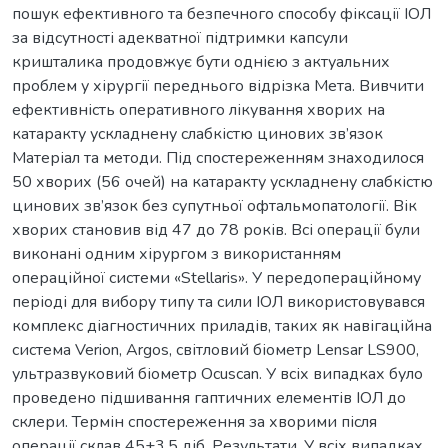
пошук ефективного та безпечного способу фіксації ІОЛ
за відсутності адекватної підтримки капсули
кришталика продовжує бути однією з актуальних
проблем у хірургії переднього відрізка Мета. Вивчити
ефективність оперативного лікування хворих на
катаракту ускладнену слабкістю цинових зв’язок
Матеріал та методи. Під спостереженням знаходилося
50 хворих (56 очей) на катаракту ускладнену слабкістю
цинових зв’язок без супутньої офтальмопатології. Вік
хворих становив від 47 до 78 років. Всі операції були
виконані одним хірургом з використанням
операційної системи «Stellaris». У передопераційному
періоді для вибору типу та сили ІОЛ використовувався
комплекс діагностичних приладів, таких як навігаційна
система Verion, Argos, світловий біометр Lensar LS900,
ультразвуковий біометр Ocuscan. У всіх випадках було
проведено підшивання гаптичних елементів ІОЛ до
склери. Термін спостереження за хворими після
операції склав 45±3,5 діб. Результати. У всіх випадках