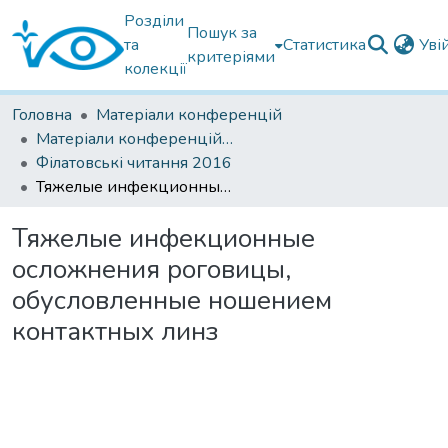
Розділи
Пошук за
та
Статистика
Уві
критеріями
колекції
Головна
Матеріали конференцій
Матеріали конференцій Інституту Філатова
Філатовські читання 2016
Тяжелые инфекционные осложнения роговицы, обусловленные ношением контактных линз
Тяжелые инфекционные
осложнения роговицы,
обусловленные ношением
контактных линз