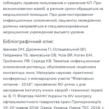
соблюдать правила пользования и хранения КЛ. При
возникновении жалоб, в ранние сроки обращаться за
медицинской помощью. При диагностировании
инфекционных осложнений, пациенты немедленно
должны направляться в специализированные
медицинские учреждения высшего уровня.
Бібліографічний опис
Іванова ОМ, Дрожжина ГІ, Осташевський ВЛ,
Гайдамака ТБ, Івановська ОВ, Усов ВЯ, Коган БМ,
Тройченко ЛФ, Середа КВ. Тяжелые инфекционные
осложнения роговицы, обусловленные ношением
контактных линз. Матеріали науково-практичної
конференції з міжнародною участю "Філатовські
читання - 2016", присвяченої 80-річчю з дня
заснування Інституту очних хвороб і тканинної терапії
ім. В. П. Філатова НАМН України та XIV конгресу
офтальмологічного товариства країн Причорномор'я;
19-20 травня 2016; Одеса, Україна. Одеса: ТЕС, 2016. с.