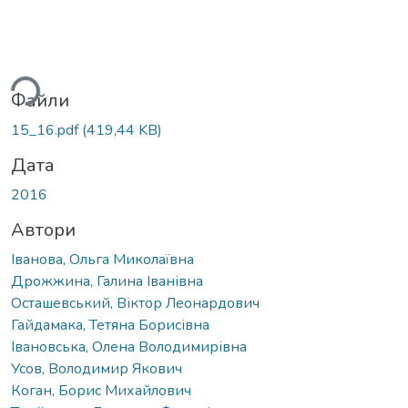
антажиться...
Файли
15_16.pdf
(419,44 KB)
Дата
2016
Автори
Іванова, Ольга Миколаївна
Дрожжина, Галина Іванівна
Осташевський, Віктор Леонардович
Гайдамака, Тетяна Борисівна
Івановська, Олена Володимирівна
Усов, Володимир Якович
Коган, Борис Михайлович