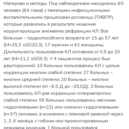
Материал и методы. Под наблюдением находились 60
человек (64 глаза) с тяжелыми инфекционными
воспалительными процессами роговицы (ТИВПР),
которые развились в результате ношения
корригирующих аномалию рефракции КЛ. Все
больные – трудоспособного возраста от 15 до 57 лет
(М=35,3 ±SD20,3), 17 мужчин и 43 женщины.
Длительность пользования КЛ составила от 0,5 до 20
лет (М=11,2 ±SD9,3). У 4 пациентов процесс был
двусторонний. 10 больных пользовались КЛ с целью
коррекции миопии слабой степени; 27 больных –
миопии средней степени; 20 больных – миопии
высокой степени (от –6,5 Д до –20,0Д). 3 больных
пользовались КЛ для коррекции гиперметропии
слабой степени. 59 больных пользовались мягкими
гидрогелевыми (n=22) или силикон-гидрогелевыми
(n=37) линзами, в основном с плановой заменой через
1, 3, 6 месяца, с гибким или пролонгированным
режимом ношения. 1 больной пользовался