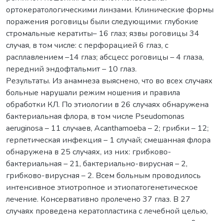
ортокератологическими линзами. Клинические формы
поражения роговицы были следующими: глубокие
стромальные кератиты– 16 глаз; язвы роговицы 34
случая, в том числе: с перфорацией 6 глаз, с
расплавлением –14 глаз; абсцесс роговицы – 4 глаза,
передний эндофтальмит – 10 глаз.
Результаты. Из анамнеза выяснено, что во всех случаях
больные нарушали режим ношения и правила
обработки КЛ. По этиологии в 26 случаях обнаружена
бактериальная флора, в том числе Pseudomonas
aeruginosa – 11 случаев, Acanthamoeba – 2; грибки – 12;
герпетическая инфекция – 1 случай; смешанная флора
обнаружена в 25 случаях, из них: грибково-
бактериальная – 21, бактериально-вирусная – 2,
грибково-вирусная – 2. Всем больным проводилось
интенсивное этиотропное и этиопатогенетическое
лечение. Консервативно пролечено 37 глаз. В 27
случаях проведена кератопластика с лечебной целью,