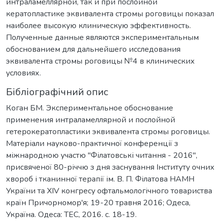
интраламеллярной, так и при послойной
кератопластике эквивалента стромы роговицы показал
наиболее высокую клиническую эффективность.
Полученные данные являются экспериментальным
обоснованием для дальнейшего исследования
эквивалента стромы роговицы №4 в клинических
условиях.
Бібліографічний опис
Коган БМ. Экспериментальное обоснование
применения интраламеллярной и послойной
гетерокератопластики эквивалента стромы роговицы.
Матеріали науково-практичної конференції з
міжнародною участю "Філатовські читання - 2016",
присвяченої 80-річчю з дня заснування Інституту очних
хвороб і тканинної терапії ім. В. П. Філатова НАМН
України та XIV конгресу офтальмологічного товариства
країн Причорномор'я; 19-20 травня 2016; Одеса,
Україна. Одеса: ТЕС, 2016. с. 18-19.