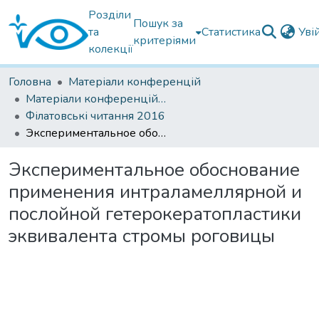
Розділи
Пошук за
та
Статистика
Уві
критеріями
колекції
Головна
Матеріали конференцій
Матеріали конференцій Інституту Філатова
Філатовські читання 2016
Экспериментальное обоснование применения интраламеллярной и послойной гетерокератопластики эквивалента стромы роговицы
Экспериментальное обоснование
применения интраламеллярной и
послойной гетерокератопластики
эквивалента стромы роговицы