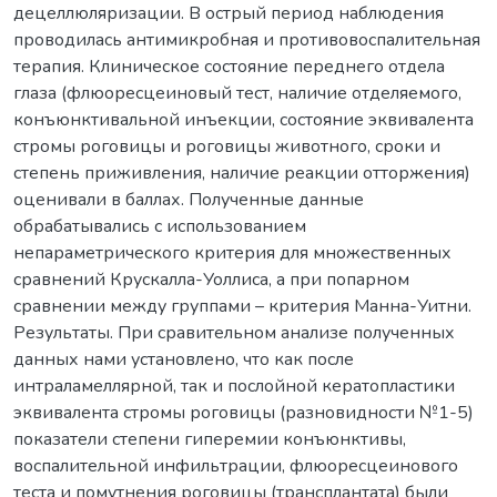
децеллюляризации. В острый период наблюдения
проводилась антимикробная и противовоспалительная
терапия. Клиническое состояние переднего отдела
глаза (флюоресцеиновый тест, наличие отделяемого,
конъюнктивальной инъекции, состояние эквивалента
стромы роговицы и роговицы животного, сроки и
степень приживления, наличие реакции отторжения)
оценивали в баллах. Полученные данные
обрабатывались с использованием
непараметрического критерия для множественных
сравнений Крускалла-Уоллиса, а при попарном
сравнении между группами – критерия Манна-Уитни.
Результаты. При сравительном анализе полученных
данных нами установлено, что как после
интраламеллярной, так и послойной кератопластики
эквивалента стромы роговицы (разновидности №1-5)
показатели степени гиперемии конъюнктивы,
воспалительной инфильтрации, флюоресцеинового
теста и помутнения роговицы (трансплантата) были