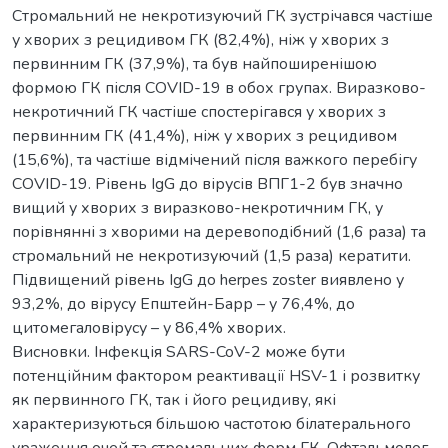
Стромальний не некротизуючий ГК зустрічався частіше
у хворих з рецидивом ГК (82,4%), ніж у хворих з
первинним ГК (37,9%), та був найпоширенішою
формою ГК після COVID-19 в обох групах. Виразково-
некротичний ГК частіше спостерігався у хворих з
первинним ГК (41,4%), ніж у хворих з рецидивом
(15,6%), та частіше відмічений після важкого перебігу
СOVID-19. Рівень IgG до вірусів ВПГ1-2 був значно
вищий у хворих з виразково-некротичним ГК, у
порівнянні з хворими на деревоподібний (1,6 раза) та
стромальний не некротизуючий (1,5 раза) кератити.
Підвищений рівень IgG до herpes zoster виявлено у
93,2%, до вірусу Епштейн-Барр – у 76,4%, до
цитомегаловірусу – у 86,4% хворих.
Висновки. Інфекція SARS-CoV-2 може бути
потенційним фактором реактивації HSV-1 і розвитку
як первинного ГК, так і його рецидиву, які
характеризуються більшою частотою білатерального
ураження очей та стромальних форм ГК. Офтальмолог