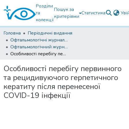
Розділи
Пошук за
та
Статистика
Уві
критеріями
колекції
Головна
Періодичні видання
Офтальмологічні журнали українські
Офтальмологічний журнал 2024
Особливості перебігу первинного та рецидивуючого герпетичного кератиту після перенесеної COVID-19 інфекції
Особливості перебігу первинного
та рецидивуючого герпетичного
кератиту після перенесеної
COVID-19 інфекції