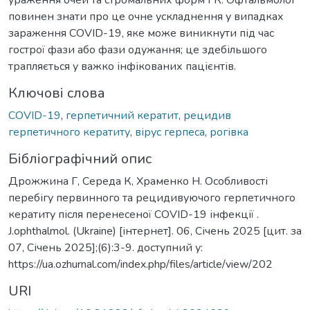
повинен знати про це очне ускладнення у випадках
зараження COVID-19, яке може виникнути під час
гострої фази або фази одужання; це здебільшого
трапляється у важко інфікованих пацієнтів.
Ключові слова
COVID-19
,
герпетичний кератит
,
рецидив
герпетичного кератиту
,
вірус герпеса
,
рогівка
Бібліографічний опис
Дрожжина Г, Середа К, Храменко Н. Особливості
перебігу первинного та рецидивуючого герпетичного
кератиту після перенесеної COVID-19 інфекції .
J.ophthalmol. (Ukraine) [інтернет]. 06, Січень 2025 [цит. за
07, Січень 2025];(6):3-9. доступний у:
https://ua.ozhurnal.com/index.php/files/article/view/202
URI