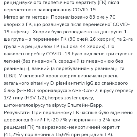
рецидивуючого герпетичного кератиту (ГК) після
перенесеного захворювання СOVID-19.
Матеріал та методи. Проаналізовано 83 ока у 70
хворих з ГК, що розвинувся після перенесеної СOVID-
19 інфекції. Хворих було розподілено на дві групи: 1-
ша група – з первинним ГК (30 очей, 26 хворих) та 2-га
група – з рецидивом ГК (53 ока, 44 хворих). По
важкості перебігу COVID -19 було виділено три ступені:
легкий (без пневмонії), середній (з пневмонією без
реанімації), важкий (з перебуванням у реанімації та
ШВЛ). У венозній крові хворих визначали рівень
загального вітаміну D, рівні антитіл IgG до спайкового
білку (S-RBD) коронавіруса SARS-CoV-2; вірусу герпесу
1/2 типу (HSV 1/2), herpes zoster вірусу,
цитомегаловірусу та вірусу Епштейн-Барр.
Результати. При первинному ГК частіше було відмічено
деревоподібний ГК (20,7% у порівнянні з 2% при
рецидиві ГК) та виразково-некротичний кератит
(41,2% у порівнянні з 15,6% при рецидиві ГК).