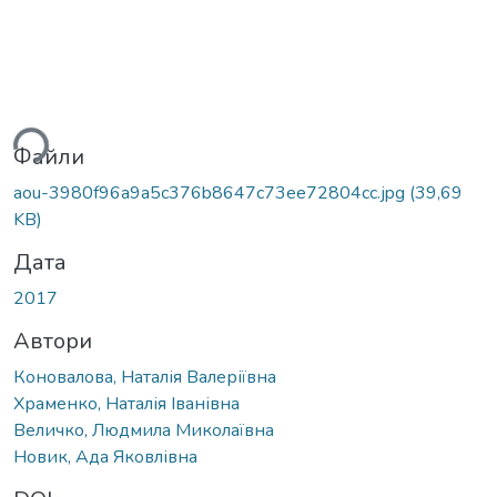
ься...
Файли
aou-3980f96a9a5c376b8647c73ee72804cc.jpg
(39,69
KB)
Дата
2017
Автори
Коновалова, Наталія Валеріївна
Храменко, Наталія Іванівна
Величко, Людмила Миколаївна
Новик, Ада Яковлівна