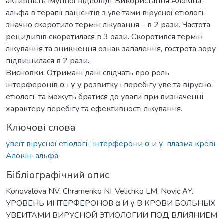
активність імунної відповіді. Використання Алокіна-
альфа в терапії пацієнтів з увеїтами вірусної етіології
значно скоротило термін лікування – в 2 рази. Частота
рецидивів скоротилася в 3 рази. Скоротився термін
лікування та зникнення ознак запалення, гострота зору
підвищилася в 2 рази.
Висновки. Отримані дані свідчать про роль
інтерферонів α і γ у розвитку і перебігу увеїта вірусної
етіології та можуть братися до уваги при визначенні
характеру перебігу та ефективності лікування.
Ключові слова
увеїт вірусної етіології
,
інтерферони α и γ
,
плазма крові
,
Алокін-альфа
Бібліографічний опис
Konovalova NV, Chramenko NI, Velichko LM, Novic ΑY.
УРОВЕНЬ ИНТЕРФЕРОНОВ α И γ В КРОВИ БОЛЬНЫХ
УВЕИТАМИ ВИРУСНОЙ ЭТИОЛОГИИ ПОД ВЛИЯНИЕМ