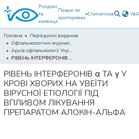
Розділи
Пошук за
та
Статистика
Уві
критеріями
колекції
Головна
Періодичні видання
Офтальмологічні журнали українські
Архів офтальмології України
РІВЕНЬ ІНТЕРФЕРОНІВ α ТА γ У КРОВІ ХВОРИХ НА УВЕЇТИ ВІРУСНОЇ ЕТІОЛОГІЇ ПІД ВПЛИВОМ ЛІКУВАННЯ ПРЕПАРАТОМ АЛОКІН-АЛЬФА
РІВЕНЬ ІНТЕРФЕРОНІВ α ТА γ У
КРОВІ ХВОРИХ НА УВЕЇТИ
ВІРУСНОЇ ЕТІОЛОГІЇ ПІД
ВПЛИВОМ ЛІКУВАННЯ
ПРЕПАРАТОМ АЛОКІН-АЛЬФА