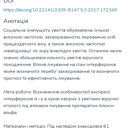
DOI
https://doi.org/10.22141/2309-8147.5.3.2017.172349
Анотація
Соціальна значущість увеїтів обумовлена їхньою
високою частотою, захворюваністю переважно осіб
працездатного віку, а також високою частотою
інвалідизації по зору внаслідок увеїтів. Останнім часом
значно збільшилася кількість увеїтів вірусного
походження. Вплив лікування на стан інтерферонів
може визначити перебіг захворювання та визначити
прогноз та ефективність лікування.
Мета роботи. Визначення особливостей експресії
інтерферонів α і γ в крові хворих з увеїтами вірусної
етіології під впливом лікування препаратом Алокін-
альфа.
Матеріали і методи. Під наглядом знаходився 61