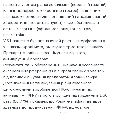
пацієнт з увеїтом різної локалізації (передній і задній),
клінічним перебігом (хронічне і гостре) і клінічним
діагнозом (іридоцикліт, вогнищевий і дисемінований
хоріоретиніт, неврит, панувеїт), яких обстежували
офтальмологічно (офтальмоскопія, тонометрія,
візометрія).
У 61 пацієнта був визначений рівень інтерферонів α і
γ в плазмі крові методом імуноферментного аналізу.
Препарат Алокін-альфа – імуностимулятор,
антивірусний препарат.
Результати та їх обговорення. Визначені особливості
експресії інтерферонів α і γ в крові хворих з увеїтом
під впливом лікування препаратом Алокін-альфа.
Дослідження на тлі лікування рівня головного
цитокіну, який виробляється NK-клітинами після
активації, – IФН-γ та його вірогідне підвищення в 1,56
разу (56,7 %), показало, що Алокін-альфа підвищує
здатність до продукування IФН-γ, відновлює