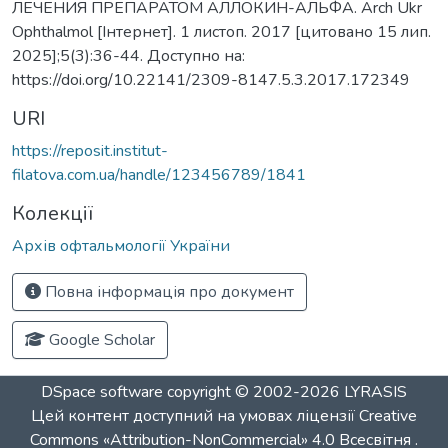
ЛЕЧЕНИЯ ПРЕПАРАТОМ АЛЛОКИН-АЛЬФА. Arch Ukr
Ophthalmol [Інтернет]. 1 листоп. 2017 [цитовано 15 лип.
2025];5(3):36-44. Доступно на:
https://doi.org/10.22141/2309-8147.5.3.2017.172349
URI
https://reposit.institut-
filatova.com.ua/handle/123456789/1841
Колекції
Архів офтальмології України
Повна інформація про документ
Google Scholar
DSpace software
copyright © 2002-2026
LYRASIS
Цей контент доступний на умовах ліцензії
Creative
Commons «Attribution-NonCommercial» 4.0 Всесвітня
.