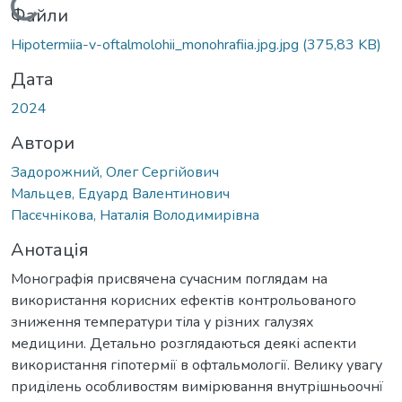
Вантажиться...
Файли
Hipotermiia-v-oftalmolohii_monohrafiia.jpg.jpg
(375,83 KB)
Дата
2024
Автори
Задорожний, Олег Сергійович
Мальцев, Едуард Валентинович
Пасєчнікова, Наталія Володимирівна
Анотація
Монографія присвячена сучасним поглядам на
використання корисних ефектів контрольованого
зниження температури тіла у різних галузях
медицини. Детально розглядаються деякі аспекти
використання гіпотермії в офтальмології. Велику увагу
приділень особливостям вимірювання внутрішньоочнї