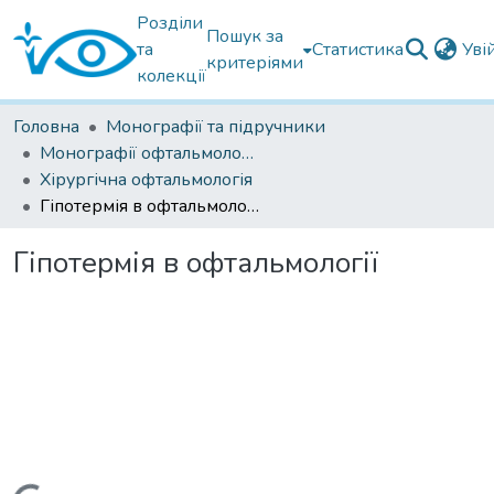
Розділи
Пошук за
та
Статистика
Уві
критеріями
колекції
Головна
Монографії та підручники
Монографії офтальмологічні
Хірургічна офтальмологія
Гіпотермія в офтальмології
Гіпотермія в офтальмології