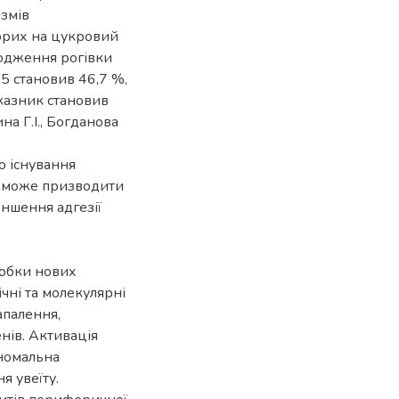
ізмів
орих на цукровий
шкодження рогівки
15 становив 46,7 %,
оказник становив
а Г.І., Богданова
о існування
в може призводити
ншення адгезії
робки нових
ічні та молекулярні
апалення,
нів. Активація
номальна
я увеїту.