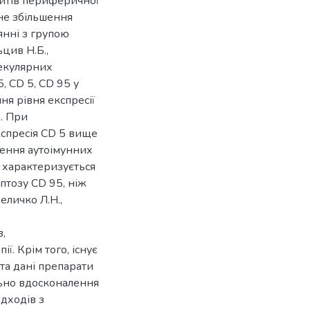
цитів периферичної
чне збільшення
янні з групою
ьцив Н.Б.,
лекулярних
, CD 5, CD 95 у
ня рівня експресії
. При
спресія CD 5 вище
илення аутоімунних
 характеризується
птозу CD 95, ніж
еличко Л.Н.,
,
ї. Крім того, існує
та дані препарати
льно вдосконалення
ідходів з