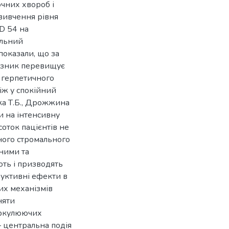
очних хвороб і
 вивчення рівня
CD 54 на
альний
показали, що за
азник перевищує
о герпетичного
іж у спокійний
ка Т.Б., Дрожжина
чи на інтенсивну
соток пацієнтів не
ного стромального
аними та
ть і призводять
руктивні ефекти в
их механізмів
няти
иркулюючих
– центральна подія