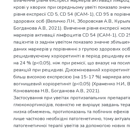
Вивчення рівня експресії маркерів активації лімфо
крові у хворих при середньому увеїті показало зна
рівня експресії CD 5, CD 54 (ICAM-1), CD 95 в порівн
здорових осіб (Величко Л.Н., Зборовская А.В., Курыл
Богданова А.В., 2021). Вивчення рівня експресії мо
маркерів активації лімфоцитів CD 54 (ICAM-1), CD 25
пацієнтів із заднім увеїтом показало значне збільшен
даних маркерів у порівнянні з групою здорових осіб
рецидивуючому хоріоретиніті в період рецидиву ек
на 24 % (р<0,05), ніж при ремісії, що вказує на пос
реакцій при рецидиві. Дисемінований хоріоретиніт
більш високою експресією (на 15-17 %) маркера апо
вогнищевий хоріоретиніт (р<0,05) (Храменко Н.И., В
Коновалова Н.В., Богданова А.В., 2021).
Застосування при увеїтах протизапальних препаратів
глюкокортикоїдів, повністю не вирішує завдань терапі
низка обмежень, протипоказань та побічних ефеків 
лише частково необхідні патогенетично, тому актуа
патогенетичної терапії увеїтів за допомогою нових п