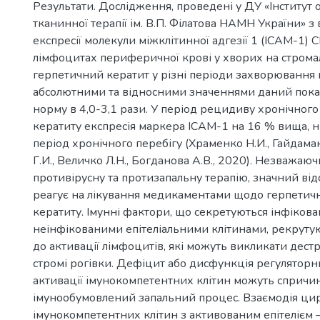
Результати. Дослідження, проведені у ДУ «Інститут 
тканинної терапії ім. В.П. Філатова НАМН України» з
експресії молекули міжклітинної адгезії 1 (ICAM-1) 
лімфоцитах периферичної крові у хворих на стром
герпетичний кератит у різні періоди захворювання 
абсолютними та відносними значеннями даний пок
норму в 4,0-3,1 рази. У період рецидиву хронічног
кератиту експресія маркера ICAM-1 на 16 % вища, н
період хронічного перебігу (Храменко Н.И., Гайдама
Г.И., Величко Л.Н., Богданова А.В., 2020). Незважаю
противірусну та протизапальну терапію, значний від
реагує на лікування медикаментами щодо герпетич
кератиту. Імунні фактори, що секретуються інфіков
неінфікованими епітеліальними клітинами, рекрутую
до активації лімфоцитів, які можуть викликати дест
стромі рогівки. Дефіцит або дисфункція регуляторн
активації імунокомпетентних клітин можуть спричи
імунообумовлений запальний процес. Взаємодія ц
імунокомпетентних клітин з активованим епітелієм 