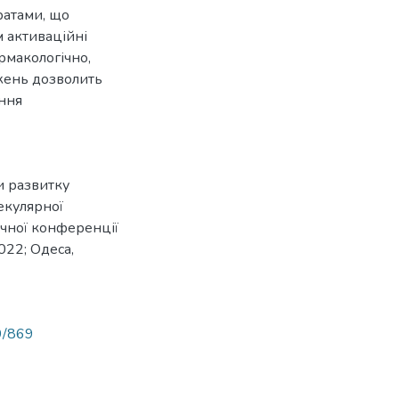
ратами, що
м активаційні
рмакологічно,
джень дозволить
ання
и развитку
лекулярної
ичної конференції
022; Одеса,
89/869