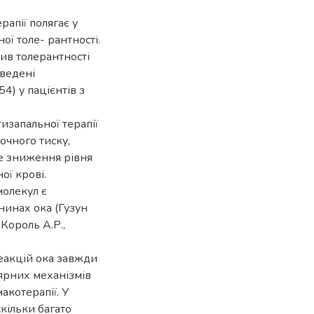
апії полягає у
ої толе- рантності.
ив толерантності
оведені
4) у пацієнтів з
изапальної терапії
чного тиску,
е зниження рівня
ої крові.
молекул є
нинах ока (Гузун
 Король А.Р.,
еакцій ока завжди
лярних механізмів
акотерапії. У
кільки багато