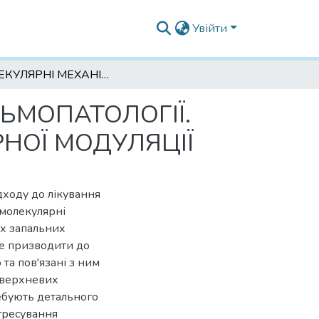
Увійти
МОЛЕКУЛЯРНІ МЕХАНІЗМИ РАЗВИТКУ ОФТАЛЬМОПАТОЛОГІЇ. ВІД ІМУНОТЕРАПІЇ ДО ТАРГЕТНОЇ МОЛЕКУЛЯРНОЇ МОДУЛЯЦІЇ
ЬМОПАТОЛОГІЇ.
РНОЇ МОДУЛЯЦІЇ
дходу до лікування
 молекулярні
их запальних
же призводити до
 та пов'язані з ним
оверхневих
ребують детального
гресування