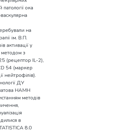
олекулярних
 патології ока
еоваскулярна
перебували на
пії ім. В.П.
в активації у
 методом з
5 (рецептор IL-2),
 CD 54 (маркер
ї нейтрофілів).
нології ДУ
Філатова НАМН
истанням методів
пичення,
зуалізація
одилися в
TATISTICA 8.0