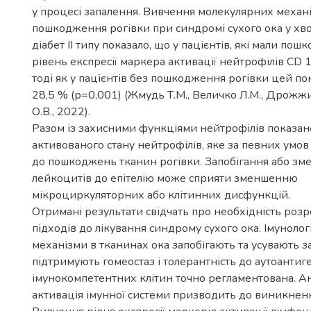
у процесі запалення. Вивчення молекулярних механ
пошкодження рогівки при синдромі сухого ока у хв
діабет II типу показало, що у пацієнтів, які мали по
рівень експресії маркера активації нейтрофілів CD 
тоді як у пацієнтів без пошкодження рогівки цей п
28,5 % (р=0,001) (Жмудь Т.М., Величко Л.М., Дрожжин
О.В., 2022).
Разом із захисними функціями нейтрофілів показан
активованого стану нейтрофілів, яке за певних умо
до пошкоджень тканин рогівки. Запобігання або зме
лейкоцитів до епітелію може сприяти зменшенню
мікроциркуляторних або клітинних дисфункцій.
Отримані результати свідчать про необхідність роз
підходів до лікування синдрому сухого ока. Імунолог
механізми в тканинах ока запобігають та усувають з
підтримують гомеостаз і толерантність до аутоантиге
імунокомпетентних клітин точно регламентована. А
активація імунної системи призводить до виникненн