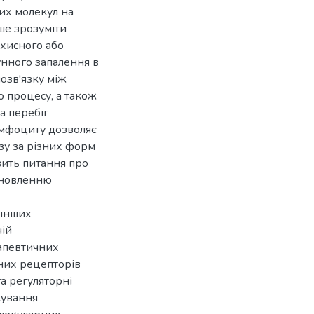
них молекул на
ше зрозуміти
ахисного або
унного запалення в
озв'язку між
о процесу, а також
а перебіг
імфоциту дозволяє
зу за різних форм
вить питання про
ідновленню
 інших
ній
рапевтичних
них рецепторів
а регуляторні
кування