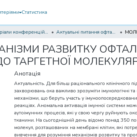
итеріями
Статистика
Матеріали конференцій Інституту Філатова
Актуальні питання офтальмології 2022
АНІЗМИ РАЗВИТКУ ОФТАЛ
 ДО ТАРГЕТНОЇ МОЛЕКУЛЯ
Анотація
Актуальність. Для більш раціонального клінічного пі
захворювань ока важливо зрозуміти імунологічні та
механізми, що беруть участь у імуноопосередкован
реакціях. Аномальна активація імунної системи мо
аутоімунних процесів, які у свою чергу руйнують око
тканини. На сьогоднішній день відомо понад 350 п
молекул, розташованих на мембрані клітин, які пот
вивчення для розуміння механізмів розвитку та про