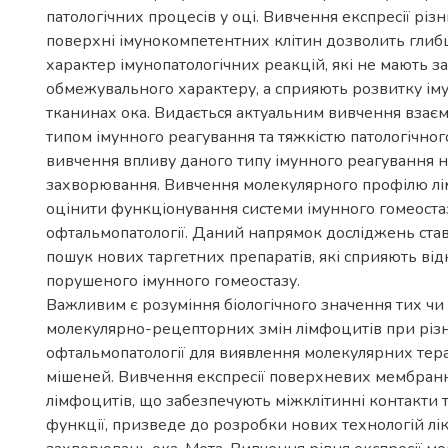
патологічних процесів у оці. Вивчення експресії різ
поверхні імунокомпетентних клітин дозволить глиб
характер імунопатологічних реакцій, які не мають з
обмежувального характеру, а сприяють розвитку ім
тканинах ока. Видається актуальним вивчення взаєм
типом імунного реагування та тяжкістю патологічног
вивчення впливу даного типу імунного реагування н
захворювання. Вивчення молекулярного профілю л
оцінити функціонування системи імунного гомеоста
офтальмопатології. Даний напрямок досліджень ста
пошук нових таргетних препаратів, які сприяють в
порушеного імунного гомеостазу.
Важливим є розуміння біологічного значення тих чи
молекулярно-рецепторних змін лімфоцитів при різ
офтальмопатології для виявлення молекулярних те
мішеней. Вивчення експресії поверхневих мембран
лімфоцитів, що забезпечують міжклітинні контакти т
функції, призведе до розробки нових технологій лі