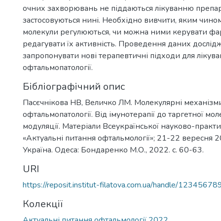
очних захворювань не піддаються лікуванню препа
застосовуються нині. Необхідно вивчити, яким чино
молекули регулюються, чи можна ними керувати фа
редагувати їх активність. Проведення даних дослі
запропонувати нові терапевтичні підходи для лікув
офтальмопатології.
Бібліографічний опис
Пасєчнікова НВ, Величко ЛМ. Молекулярні механізм
офтальмопатології. Від імунотерапії до таргетної мо
модуляції. Матеріали Всеукраїнської науково-практ
«Актуальні питання офтальмології»; 21-22 вересня 2
Україна. Одеса: Бондаренко М.О., 2022. с. 60-63.
URI
https://reposit.institut-filatova.com.ua/handle/1234567
Колекції
Актуальні питання офтальмології 2022