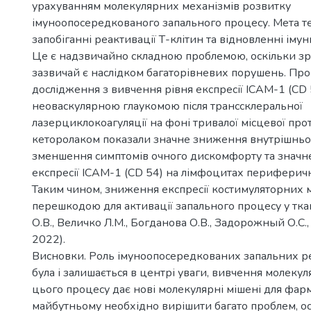
урахуванням молекулярних механізмів розвитку
імуноопосередкованого запального процесу. Мета тер
запобіганні реактивації Т-клітин та відновленні імунн
Це є надзвичайно складною проблемою, оскільки зр
зазвичай є наслідком багаторівневих порушень. Пр
дослідження з вивчення рівня експресії ICAM-1 (CD 5
неоваскулярною глаукомою після транссклеральної
лазерциклокоагуляції на фоні тривалої місцевої прот
кеторолаком показали значне зниження внутрішньоо
зменшення симптомів очного дискомфорту та значн
експресії ICAM-1 (CD 54) на лімфоцитах периферичн
Таким чином, зниження експресії костимуляторних 
перешкодою для активації запального процесу у тка
О.В., Величко Л.М., Богданова О.В., Задорожный О.С.,
2022).
Висновки. Роль імуноопосередкованих запальних р
була і залишається в центрі уваги, вивчення молеку
цього процесу дає нові молекулярні мішені для фарм
майбутньому необхідно вирішити багато проблем, ос