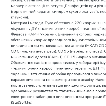
захворювань ока. Мета. Вивчення рівня експресії м
маркерів активації та регуляції лімфоцитів при різній
(герпетичний кератит, синдром сухого ока, увеїт, н
глаукома).
Матеріал і методи. Було обстежено 220 хворих, які 
лікуванні у ДУ «Інститут очних хвороб і тканинної тера
Філатова НАМН України». Вивчення експресії маркері
обстежених хворих проводилося імуногістохімічним
використанням моноклональних антитіл (МКАТ) CD 2
CD 5 (маркер аутоагресії), CD 95 (маркер апоптозу),
міжклітинної адгезії ICAM-1), CD 15 (маркер активаці
Обстеження пацієнтів проводилось у лабораторії іму
«Інститут очних хвороб і тканинної терапії ім. В.П. 
України». Статистична обробка проводилася з викор
параметричного та непараметричного аналізу. Нако
коригування, систематизація вихідної інформації, ві
одержаних результатів та статистичний аналіз пров
електронних таблицях з використанням програми S
(StatSoft.Inc).