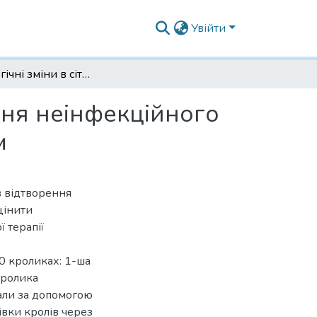
Увійти
Морфологічні зміни в сітківці за умов відтворення неінфекційного увеїту та експериментальної терапії цитіколіном
ення неінфекційного
м
в відтворення
цінити
 терапії
0 кроликах: 1-ша
 кролика
али за допомогою
ківки кролів через