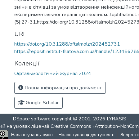
зміни в сітківці за умов відтворення неінфекційного 
експериментальної терапії цитіколіном. J.ophthalmol. (
(5):27-31.https://doi.org/10.31288/oftalmolzh2024527
URI
https://doi.org/10.31288/oftalmolzh202452731
https://reposit.institut-filatova.com.ua/handle/1234567
Колекції
Офтальмологічний журнал 2024
Повна інформація про документ
Google Scholar
DSpace software
copyright © 2002-2026
LYRASIS
й на умовах ліцензії
Creative Commons «Attribution-NonCom
Налаштування куків
Налаштування доступності
Зворотні