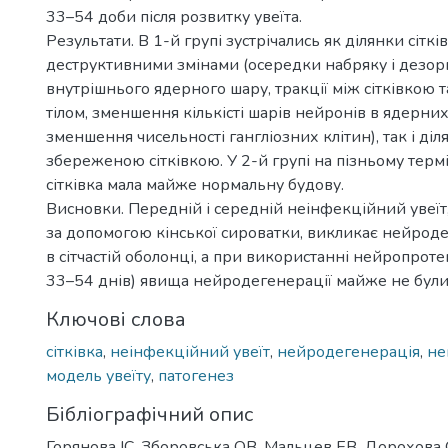
33–54 доби після розвитку увеїта.
Результати. В 1-й групі зустрічались як ділянки сіт
деструктивними змінами (осередки набряку і дезорг
внутрішнього ядерного шару, тракції між сітківкою 
тілом, зменшення кількісті шарів нейронів в ядерних
зменшення чисельності гангліозних клітин), так і діл
збереженою сітківкою. У 2-й групі на пізньому терм
сітківка мала майже нормальну будову.
Висновки. Передній і середній неінфекційний увеї
за допомогою кінської сироватки, викликає нейрод
в сітчастій оболонці, а при використанні нейропрот
33–54 днів) явища нейродегенерації майже не були
Ключові слова
сітківка
,
неінфекційний увеїт
,
нейродегенерація
,
не
модель увеїту
,
патогенез
Бібліографічний опис
Горянова ІС, Зборовська ОВ, Мальцев ЕВ, Дорохова 