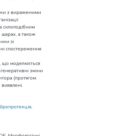
ківки з вираженими
анізації
та склоподібним
 шарах, а також
янки зі
іні спостереження
т, що моделюється
егенеративні зміни
ектора (протягом
 виявлені.
йропротекція
,
ОЕ. Морфологічні