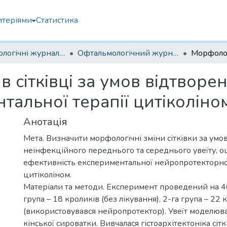
итеріями
Статистика
Офтальмологічні журнали українські
Офтальмологічний журнал 2024
в сітківці за умов відтвор
нтальної терапії цитіколіно
Анотація
Мета. Визначити морфологічні зміни сітківки за умо
неінфекційного переднього та середнього увеїту, о
ефективність експериментальної нейропротекторної
цитіколіном.
Матеріали та методи. Експеримент проведений на 4
група – 18 кроликів (без лікування), 2-га група – 22
(використовувався нейропротектор). Увеїт моделюв
кінської сироватки. Вивчалася гістоархітектоніка сіт