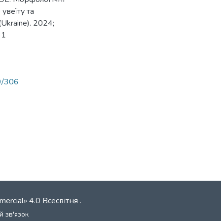
увеїту та
Ukraine). 2024;
31
89/306
mercial» 4.0 Всесвітня
.
й зв'язок