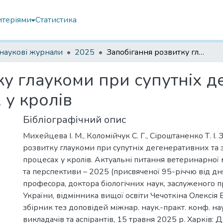
итеріями
Статистика
наукові журнали
2025
Запобігання розвитку глаукоми при супутніх дегенеративних та запальних процесах у кролів
ку глаукоми при супутніх д
 у кролів
Бібліографічний опис
Михейцева І. М., Коломійчук С. Г., Сіроштаненко Т. І.
розвитку глаукоми при супутніх дегенеративних та
процесах у кролів. Актуальні питання ветеринарної 
та перспективи – 2025 (присвяченої 95-річчю від 
професора, доктора біологічних наук, заслуженого п
України, відмінника вищої освіти Чечоткіна Олексія 
збірник тез доповідей міжнар. наук.-практ. конф. на
викладачів та аспірантів, 15 травня 2025 р. Харків: Д