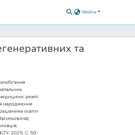
Увійти
егенеративних та
 Запобігання
 запальних
медицини: реалії
дня народження
рацівника освіти
Васильовича):
уковців,
БТУ, 2025. С. 50-