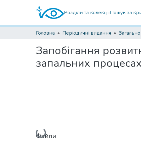
Розділи та колекції
Пошук за кр
Головна
Періодичні видання
Загально
Запобігання розвит
запальних процесах
Вантажиться...
Файли