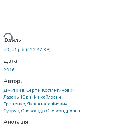
житься...
Файли
40_41.pdf
(432,87 KB)
Дата
2016
Автори
Дмитрієв, Сергій Костянтинович
Лазарь, Юрій Михайлович
Гриценко, Яків Анатолійович
Супрун, Олександр Олександрович
Анотація