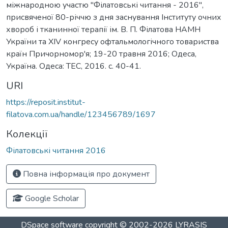
міжнародною участю "Філатовські читання - 2016",
присвяченої 80-річчю з дня заснування Інституту очних
хвороб і тканинної терапії ім. В. П. Філатова НАМН
України та XIV конгресу офтальмологічного товариства
країн Причорномор'я; 19-20 травня 2016; Одеса,
Україна. Одеса: ТЕС, 2016. с. 40-41.
URI
https://reposit.institut-
filatova.com.ua/handle/123456789/1697
Колекції
Філатовські читання 2016
Повна інформація про документ
Google Scholar
DSpace software
copyright © 2002-2026
LYRASIS