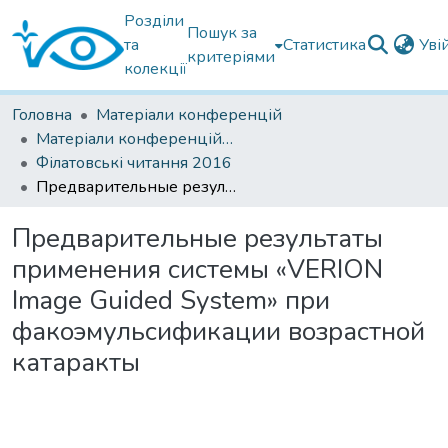
Розділи
Пошук за
та
Статистика
Уві
критеріями
колекції
Головна
Матеріали конференцій
Матеріали конференцій Інституту Філатова
Філатовські читання 2016
Предварительные результаты применения системы «VERION Image Guided System» при факоэмульсификации возрастной катаракты
Предварительные результаты
применения системы «VERION
Image Guided System» при
факоэмульсификации возрастной
катаракты