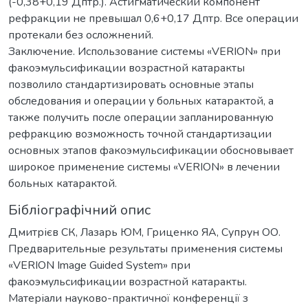
(-0,38+0,19 Дптр.). Астигматический компонент
рефракции не превышал 0,6+0,17 Дптр. Все операции
протекали без осложнений.
Заключение. Использование системы «VERION» при
факоэмульсификации возрастной катаракты
позволило стандартизировать основные этапы
обследования и операции у больных катарактой, а
также получить после операции запланированную
рефракцию возможность точной стандартизации
основных этапов факоэмульсификации обосновывает
широкое применение системы «VERION» в лечении
больных катарактой.
Бібліографічний опис
Дмитрієв СК, Лазарь ЮМ, Гриценко ЯА, Супрун ОО.
Предварительные результаты применения системы
«VERION Image Guided System» при
факоэмульсификации возрастной катаракты.
Матеріали науково-практичної конференції з