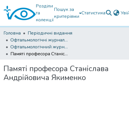
Розділи
Пошук за
та
Статистика
Уві
критеріями
колекції
Головна
Періодичні видання
Офтальмологічні журнали українські
Офтальмологічний журнал 2023
Памяті професора Станіслава Андрійовича Якименко
Памяті професора Станіслава
Андрійовича Якименко