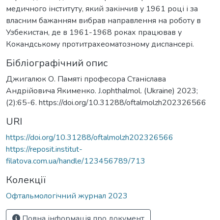
медичного інституту, який закінчив у 1961 році і за
власним бажанням вибрав направлення на роботу в
Узбекистан, де в 1961-1968 роках працював у
Кокандському протитрахеоматозному диспансері.
Бібліографічний опис
Джигалюк О. Памяті професора Станіслава
Андрійовича Якименко. J.ophthalmol. (Ukraine) 2023;
(2):65-6. https://doi.org/10.31288/oftalmolzh202326566
URI
https://doi.org/10.31288/oftalmolzh202326566
https://reposit.institut-
filatova.com.ua/handle/123456789/713
Колекції
Офтальмологічний журнал 2023
Повна інформація про документ