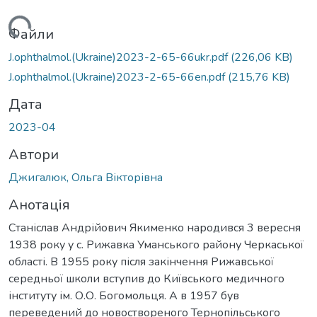
антажиться...
Файли
J.ophthalmol.(Ukraine)2023-2-65-66ukr.pdf
(226,06 KB)
J.ophthalmol.(Ukraine)2023-2-65-66en.pdf
(215,76 KB)
Дата
2023-04
Автори
Джигалюк, Ольга Вікторівна
Анотація
Станіслав Андрійович Якименко народився 3 вересня
1938 року у с. Рижавка Уманського району Черкаської
області. В 1955 року після закінчення Рижавської
середньої школи вступив до Київського медичного
інституту ім. О.О. Богомольця. А в 1957 був
переведений до новоствореного Тернопільського