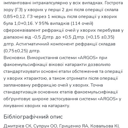
імплантовані інтракапсулярно у всіх випадках. Гострота
зору (ГЗ) у хворих у перші 2 дні після операції склала
0,85+0,12. ГЗ через 1 місяць після операції у хворих
була 1,0+0,16. У 95% випадків (114 очей)
сфероеквівалент рефракції очей у хворих перебував у
діапазоні від -0,5 Дптр. до +0,5 Дптр. (+0,15 ±0,35)
дптр. Астигматичний компонент рефракції складав
(0,75±0,25) дптр.
Висновки. Використання системи «ARGOS» при
факоемульсифікації вікової катаракти дозволило
стандартизувати основні етапи обстеження та операції
у хворих ктарактою, а також отримати після операції
заплановану рефракцію очей у хворих. Точна
стандартизація основних етапів факоемульсифікації
обґрунтовує широке застосування системи «ARGOS» у
лікуванні хворих на катаракту.
Бібліографічний опис
Дмитрієв СК, Супрун ОО, Гриценко ЯА, Ковальова КІ,