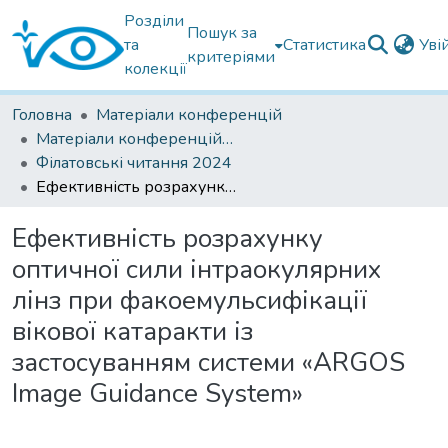
Розділи
Пошук за
та
Статистика
Уві
критеріями
колекції
Головна
Матеріали конференцій
Матеріали конференцій Інституту Філатова
Філатовські читання 2024
Ефективність розрахунку оптичної сили інтраокулярних лінз при факоемульсифікації вікової катаракти із застосуванням системи «ARGOS Image Guidance System»
Ефективність розрахунку
оптичної сили інтраокулярних
лінз при факоемульсифікації
вікової катаракти із
застосуванням системи «ARGOS
Image Guidance System»