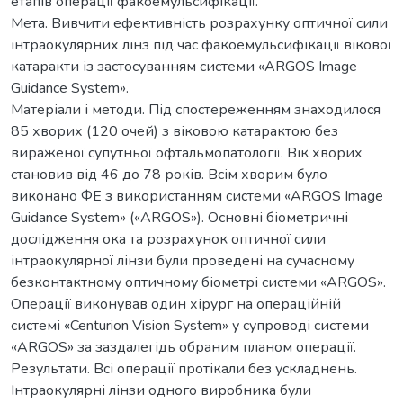
етапів операції факоемульсифікації.
Мета. Вивчити ефективність розрахунку оптичної сили
інтраокулярних лінз під час факоемульсифікації вікової
катаракти із застосуванням системи «ARGOS Image
Guidance System».
Матеріали і методи. Під спостереженням знаходилося
85 хворих (120 очей) з віковою катарактою без
вираженої супутньої офтальмопатології. Вік хворих
становив від 46 до 78 років. Всім хворим було
виконано ФЕ з використанням системи «ARGOS Image
Guidance System» («ARGOS»). Основні біометричні
дослідження ока та розрахунок оптичної сили
інтраокулярної лінзи були проведені на сучасному
безконтактному оптичному біометрі системи «ARGOS».
Операції виконував один хірург на операційній
системі «Centurion Vision System» у супроводі системи
«ARGOS» за заздалегідь обраним планом операції.
Результати. Всі операції протікали без ускладнень.
Інтраокулярні лінзи одного виробника були