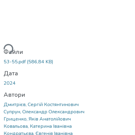
ься...
Файли
53-55.pdf
(586,84 KB)
Дата
2024
Автори
Дмитрієв, Сергій Костянтинович
Супрун, Олександр Олександрович
Гриценко, Яків Анатолійович
Ковальова, Катерина Іванівна
Кондратьєва, Євгенія Іванівна