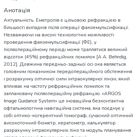
Анотація
Актуальність. Еметропія є цільовою рефракцією в
більшості випадків після операції факоемульсифікації.
Незважаючи на високі технологічні можливості
проведення факоемульсифікації (ФЕ), у
післяопераційному періоді може траплятися великий
відсоток (45%) рефракційних помилок [A A. Behndig,
2012]. Довжина передньо-задньої осі ока являється
головним показником передопераційного обстеження
і розрахунку оптичної сили інтраокулярної лінзи, який
впливає на частоту рефракційних помилок та
заплановану післяопераційну рефракцію. «ARGOS
Image Guidance System» це іноваційна безконтактна
офтальмологічна навігаційна система, яка поєднує у
собі оптико-когерентний томограф, сучасний оптичний
високоточний біометр, кератометр, калькулятор
разрахунку інтраокулярних лінз та модуль планування