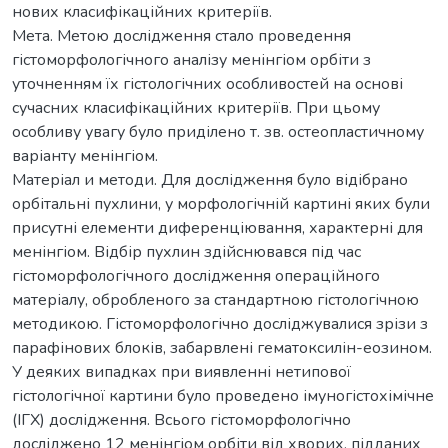
нових класифікаційних критеріїв.
Мета. Метою дослідження стало проведення
гістоморфологічного аналізу менінгіом орбіти з
уточненням їх гістологічних особливостей на основі
сучасних класифікаційних критеріїв. При цьому
особливу увагу було приділено т. зв. остеопластичному
варіанту менінгіом.
Матеріал и методи. Для дослідження було відібрано
орбітальні пухлини, у морфологічній картині яких були
присутні елементи диференціювання, характерні для
менінгіом. Відбір пухлин здійснювався під час
гістоморфологічного дослідження операційного
матеріалу, обробленого за стандартною гістологічною
методикою. Гістоморфологічно досліджувалися зрізи з
парафінових блоків, забарвлені гематоксилін-еозином.
У деяких випадках при виявленні нетипової
гістологічної картини було проведено імуногістохімічне
(ІГХ) дослідження. Всього гістоморфологічно
досліджено 12 менінгіом орбіти від хворих, підданих