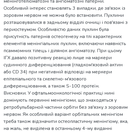
менінготеліоматозні та ангіоматозні патерни.
Особливий інтерес становлять 3 випадки, де зв'язок із
зоровим нервом не можна було встановити. Пухлини
розташовувалися в задньому відділі очниці і пов'язані з
периостеумом. Особливістю даних пухлин була
присутність патернів остеогенезу на тлі характерних
елементів менінгіальних пухлин, включаючи наявність
псаммомних тілець і ділянок ангіоматозу. При цьому
ІГХ давало позитивну реакцію лише на маркери
судинного диференціювання (гладком'язовий актин
або CD 34) при негативній відповіді на меркери
епітеліального та скелетно-м'язового
диференціювання, а також S-100 протеїн.
Висновки. У офтальмоонкологічної практиці нині
домінують первинні менінгіоми, що знаходяться у
ретробульбарной частини орбіти без зв'язку з зоровим
нервом. Як особливий варіант орбітальних менінгіом
треба також відзначити остеопластичну менінгіому, яка,
на жаль, не виділена в останньому 4-му виданні