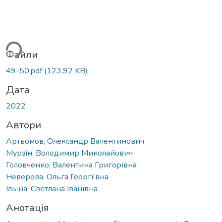
ажиться...
Файли
49-50.pdf
(123,92 KB)
Дата
2022
Автори
Артьомов, Олександр Валентинович
Мурзiн, Володимир Миколайович
Головченко, Валентина Григорівна
Неверова, Ольга Георгіївна
Ільїна, Светлана Іванівна
Анотація