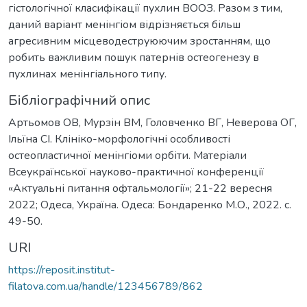
гістологічної класифікації пухлин ВООЗ. Разом з тим,
даний варіант менінгіом відрізняється більш
агресивним місцеводеструюючим зростанням, що
робить важливим пошук патернів остеогенезу в
пухлинах менінгіального типу.
Бібліографічний опис
Артьомов ОВ, Мурзін ВМ, Головченко ВГ, Неверова ОГ,
Ільїна СІ. Клініко-морфологічні особливості
остеопластичної менінгіоми орбіти. Матеріали
Всеукраїнської науково-практичної конференції
«Актуальні питання офтальмології»; 21-22 вересня
2022; Одеса, Україна. Одеса: Бондаренко М.О., 2022. с.
49-50.
URI
https://reposit.institut-
filatova.com.ua/handle/123456789/862