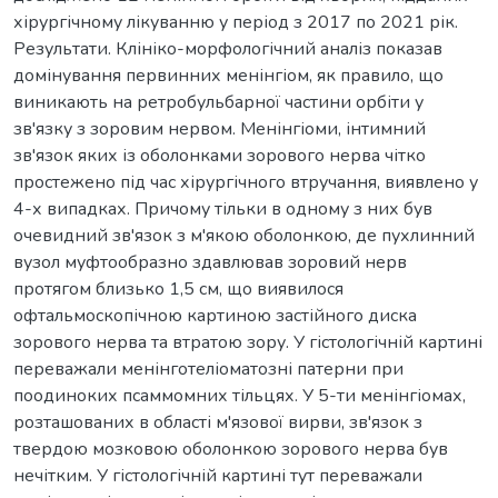
хірургічному лікуванню у період з 2017 по 2021 рік.
Результати. Клініко-морфологічний аналіз показав
домінування первинних менінгіом, як правило, що
виникають на ретробульбарної частини орбіти у
зв'язку з зоровим нервом. Менінгіоми, інтимний
зв'язок яких із оболонками зорового нерва чітко
простежено під час хірургічного втручання, виявлено у
4-х випадках. Причому тільки в одному з них був
очевидний зв'язок з м'якою оболонкою, де пухлинний
вузол муфтообразно здавлював зоровий нерв
протягом близько 1,5 см, що виявилося
офтальмоскопічною картиною застійного диска
зорового нерва та втратою зору. У гістологічній картині
переважали менінготеліоматозні патерни при
поодиноких псаммомних тільцях. У 5-ти менінгіомах,
розташованих в області м'язової вирви, зв'язок з
твердою мозковою оболонкою зорового нерва був
нечітким. У гістологічній картині тут переважали