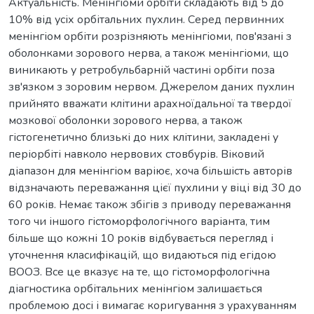
Актуальність. Менінгіоми орбіти складають від 5 до
10% від усіх орбітальних пухлин. Серед первинних
менінгіом орбіти розрізняють менінгіоми, пов'язані з
оболонками зорового нерва, а також менінгіоми, що
виникають у ретробульбарній частині орбіти поза
зв'язком з зоровим нервом. Джерелом даних пухлин
прийнято вважати клітини арахноїдальної та твердої
мозкової оболонки зорового нерва, а також
гістогенетично близькі до них клітини, закладені у
періорбіті навколо нервових стовбурів. Віковий
діапазон для менінгіом варіює, хоча більшість авторів
відзначають переважання цієї пухлини у віці від 30 до
60 років. Немає також збігів з приводу переважання
того чи іншого гістоморфологічного варіанта, тим
більше що кожні 10 років відбувається перегляд і
уточнення класифікацій, що видаються під егідою
ВООЗ. Все це вказує на те, що гістоморфологічна
діагностика орбітальних менінгіом залишається
проблемою досі і вимагає коригування з урахуванням