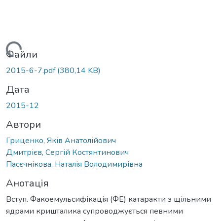
житься...
Файли
2015-6-7.pdf
(380,14 KB)
Дата
2015-12
Автори
Гриценко, Яків Анатолійович
Дмитрієв, Сергій Костянтинович
Пасєчнікова, Наталія Володимирівна
Анотація
Вступ. Факоемульсифікація (ФЕ) катаракти з щільними
ядрами кришталика супроводжується певними