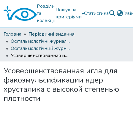
Розділи
Пошук за
та
Статистика
Уві
критеріями
колекції
Головна
Періодичні видання
Офтальмологічні журнали українські
Офтальмологічний журнал 2015
Усовершенствованная игла для факоэмульсификации ядер хрусталика с высокой степенью плотности
Усовершенствованная игла для
факоэмульсификации ядер
хрусталика с высокой степенью
плотности