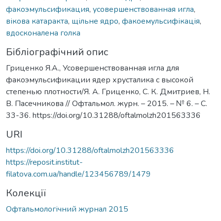
факоэмульсификация
,
усовершенствованная игла
,
вікова катаракта
,
щільне ядро
,
факоемульсифікація
,
вдосконалена голка
Бібліографічний опис
Гриценко Я.А., Усовершенствованная игла для
факоэмульсификации ядер хрусталика с высокой
степенью плотности/Я. А. Гриценко, С. К. Дмитриев, Н.
В. Пасечникова // Офтальмол. журн. – 2015. – № 6. – С.
33-36. https://doi.org/10.31288/oftalmolzh201563336
URI
https://doi.org/10.31288/oftalmolzh201563336
https://reposit.institut-
filatova.com.ua/handle/123456789/1479
Колекції
Офтальмологічний журнал 2015