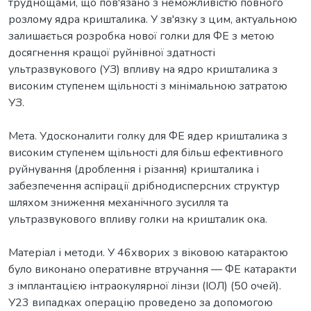
труднощами, що пов'язано з неможливістю повного
розлому ядра кришталика. У зв'язку з цим, актуальною
залишається розробка нової голки для ФЕ з метою
досягнення кращої руйнівної здатності
ультразвукового (УЗ) впливу на ядро кришталика з
високим ступенем щільності з мінімальною затратою
УЗ.
Мета. Удосконалити голку для ФЕ ядер кришталика з
високим ступенем щільності для більш ефективного
руйнування (дроблення і різання) кришталика і
забезпечення аспірації дрібнодисперсних структур
шляхом зниження механічного зусилля та
ультразвукового впливу голки на кришталик ока.
Матеріал і методи. У 46хворих з віковою катарактою
було виконано оперативне втручання — ФЕ катаракти
з імплантацією інтраокулярної лінзи (ІОЛ) (50 очей).
У23 випадках операцію проведено за допомогою