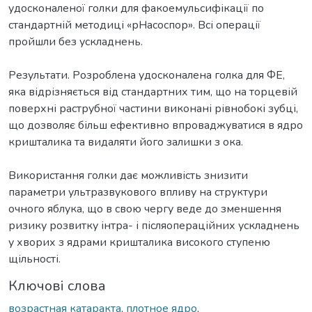
удосконаленої голки для факоемульсифікації по
стандартній методиці «рНасоспор». Всі операції
пройшли без ускладнень.
Результати. Розроблена удосконалена голка для ФЕ,
яка відрізняється від стандартних тим, що на торцевій
поверхні раструбної частини виконані рівнобокі зубці,
що дозволяє більш ефективно впроваджуватися в ядро
кришталика та видаляти його залишки з ока.
Використання голки дає можливість знизити
параметри ультразвукового впливу на структури
очного яблука, що в свою чергу веде до зменшення
ризику розвитку інтра- і післяопераційних ускладнень
у хворих з ядрами кришталика високого ступеню
щільності.
Ключові слова
возрастная катаракта
,
плотное ядро
,