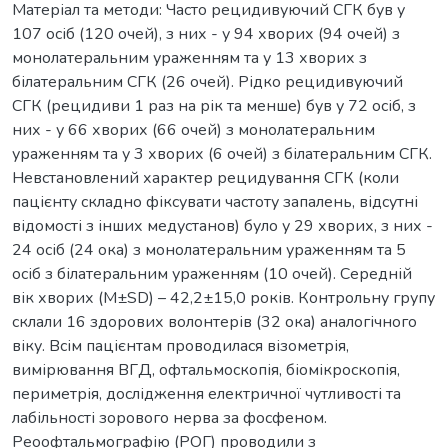
Матеріал та методи: Часто рецидивуючий СГК був у
107 осіб (120 очей), з них - у 94 хворих (94 очей) з
монолатеральним ураженням та у 13 хворих з
білатеральним СГК (26 очей). Рідко рецидивуючий
СГК (рецидиви 1 раз на рік та менше) був у 72 осіб, з
них - у 66 хворих (66 очей) з монолатеральним
ураженням та у 3 хворих (6 очей) з білатеральним СГК.
Невстановлений характер рецидування СГК (коли
пацієнту складно фіксувати частоту запалень, відсутні
відомості з інших медустанов) було у 29 хворих, з них -
24 осіб (24 ока) з монолатеральним ураженням та 5
осіб з білатеральним ураженням (10 очей). Середній
вік хворих (M±SD) – 42,2±15,0 років. Контрольну групу
склали 16 здорових волонтерів (32 ока) аналогічного
віку. Всім пацієнтам проводилася візометрія,
вимірювання ВГД, офтальмоскопія, біомікроскопія,
периметрія, дослідження електричної чутливості та
лабільності зорового нерва за фосфеном.
Реоофтальмографію (РОГ) проводили з