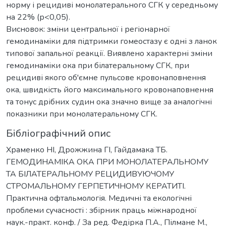
норму і рецидиві монолатерального СГК у середньому
на 22% (р<0,05).
Висновок: зміни центральної і регіонарної
гемодинаміки для підтримки гомеостазу є одні з ланок
типової запальної реакції. Виявлено характерні зміни
гемодинаміки ока при білатеральному СГК, при
рецидиві якого об'ємне пульсове кровонаповнення
ока, швидкість його максимального кровонаповнення
та тонус дрібних судин ока значно вище за аналогічні
показники при монолатеральному СГК.
Бібліографічний опис
Храменко НІ, Дрожжина ГІ, Гайдамака ТБ.
ГЕМОДИНАМІКА ОКА ПРИ МОНОЛАТЕРАЛЬНОМУ
ТА БІЛАТЕРАЛЬНОМУ РЕЦИДИВУЮЧОМУ
СТРОМАЛЬНОМУ ГЕРПЕТИЧНОМУ КЕРАТИТІ.
Практична офтальмологія. Медичні та екологічні
проблеми сучасності : збірник праць міжнародної
наук.-практ. конф. / За ред. Федірка П.А., Пілмане М.,