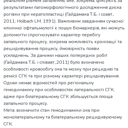
реальним рівнем запалення, яке, зокрема, фіксують за
результатами патоморфологічного дослідження диска
рогівки при кератопластиці (Гайдамака Т.Б. і соавт.,
2011; Holbach LM. 1991). Важливим завданням сучасної
клінічної офтальмології є пошук біомаркерів, які можуть
допомогти спрогнозувати характер перебігу
запального процесу, зокрема можливість хронізації та
рецидивування процесу, ймовірність появи
ускладнень. За даними наших попередніх робіт
(Гайдамака Т.Б. і співавт.,2011) було визначено
особливості кровообігу ока та мозку при рецидиві та
ремісії СГК та при різному характері рецидивування.
Однак немає відомостей про регіональну
гемодинаміку при особливостях латеральності СГК,
адже при білатеральному СГК збільшується площа
запального процесу.
Мета: визначити стан гемодинаміки ока при
монолатеральному та білатеральному рецидивуючому
СГК.