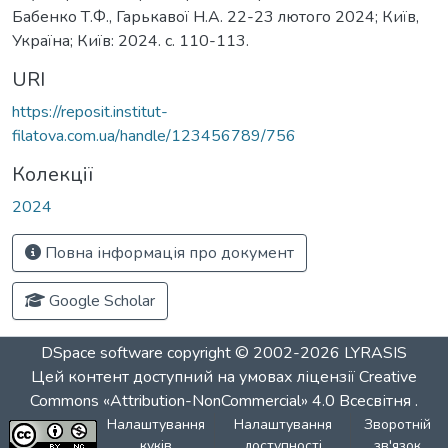
Бабенко Т.Ф., Гарькавої Н.А. 22-23 лютого 2024; Київ,
Україна; Київ: 2024. с. 110-113.
URI
https://reposit.institut-
filatova.com.ua/handle/123456789/756
Колекції
2024
Повна інформація про документ
Google Scholar
DSpace software
copyright © 2002-2026
LYRASIS
Цей контент доступний на умовах ліцензії
Creative
Commons «Attribution-NonCommercial» 4.0 Всесвітня
.
Налаштування
Налаштування
Зворотній
куків
доступності
зв'язок