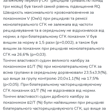
затяжному перебігу СКГ (рецидив тривалістю понад
три місяці) був такий самий рівень підвищення RQ.
Швидкість максимального кровонаповнення за
показником V (Ом/с) при рецидиві та ремісії
монолатерального СГК не залежала від частоти
рецидивування та в середньому не відризнялося від
норми, а при білатеральному СГК показник V був
вищим за норму в 1,5 рази (р=0,002), а також був
вищим за показник при рецидиві монолатерального
СГК на 26,6% (р=0,03).
Тонічні властивості судин великого калібру за
показником α1/Т (%) при монолатеральному СГК за
всіма групами в середньому дорівнювали 23,5±3,9(%),
що вище за групу контролю 20,0±1,1(%) на 17,5%
(р<0,05). При білатеральному часторецидивуючому
СГК показник α1/Т (%) не відрізнявся від норми.
Тонічні властивості судин дрібного калібру за
показником α2/Т (%) були найвищими при рецидиві
білатерального часторецидивуючого СГК, що вище за