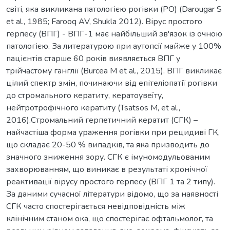
світі, яка викликана патологією рогівки (РО) (Darougar S
et al., 1985; Farooq AV, Shukla 2012). Вірус простого
герпесу (ВПГ) - ВПГ-1 має найбільший зв'язок із очною
патологією. За литературою при аутопсії майже у 100%
пацієнтів старше 60 років виявляється ВПГ у
трійчастому ганглії (Burcea M et al., 2015). ВПГ викликає
цілий спектр змін, починаючи від епітеліопатії рогівки
до стромального кератиту, кератоувеїту,
нейтротрофічного кератиту (Tsatsos M, et al.,
2016).Стромальний герпетичний кератит (СГК) –
найчастіша форма ураження рогівки при рецидиві ГК,
що складає 20-50 % випадків, та яка призводить до
значного зниження зору. СГК є імуномодульованим
захворюванням, що виникає в результаті хронічної
реактивації вірусу простого герпесу (ВПГ 1 та 2 типу).
За даними сучасної літератури відомо, що за наявності
СГК часто спостерігається невідповідність між
клінічним станом ока, що спостерігає офтальмолог, та