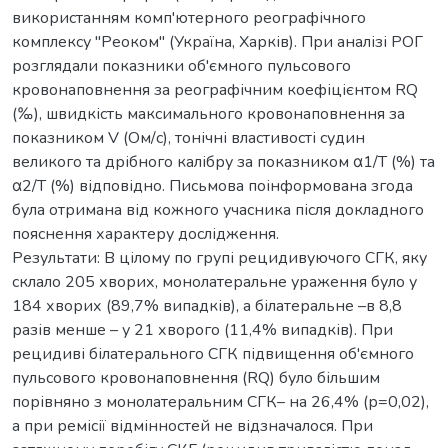
використанням комп'ютерного реографічного
комплексу "Реоком" (Україна, Харків). При аналізі РОГ
розглядали показники об'ємного пульсового
кровонаповнення за реографічним коефіцієнтом RQ
(‰), швидкість максимального кровонаповнення за
показником V (Ом/с), тонічні властивості судин
великого та дрібного калібру за показником α1/Т (%) та
α2/Т (%) відповідно. Письмова поінформована згода
була отримана від кожного учасника після докладного
пояснення характеру дослідження.
Результати: В цілому по групі рецидивуючого СГК, яку
склало 205 хворих, монолатеральне ураження було у
184 хворих (89,7% випадків), а білатеральне –в 8,8
разів менше – у 21 хворого (11,4% випадків). При
рецидиві білатерального СГК підвищення об'ємного
пульсового кровонаповнення (RQ) було більшим
порівняно з монолатеральним СГК– на 26,4% (р=0,02),
а при ремісії відмінностей не відзначалося. При