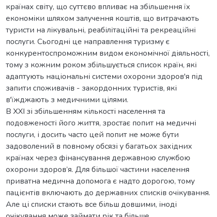
країнах світу, що суттєво впливає на збільшення їх
економіки шляхом залучення коштів, що витрачають
туристи на лікувальні, реабілітаційні та рекреаційні
послуги. Сьогодні це направлення туризму є
конкурентоспроможним видом економічної діяльності,
тому з кожним роком збільшується список країн, які
адаптують національні системи охорони здоров'я під
запити споживачів - закордонних туристів, які
в'їжджають з медичними цілями.
В XXI зі збільшенням кількості населення та
подовженості його життя, зростає попит на медичні
послуги, і досить часто цей попит не може бути
задоволений в повному обсязі у багатьох західних
країнах через фінансування державною службою
охорони здоров’я. Для більшої частини населення
приватна медична допомога є надто дорогою, тому
пацієнтів включають до державних списків очікування.
Але ці списки стають все більш довшими, іноді
очікування може займати рік та більше.