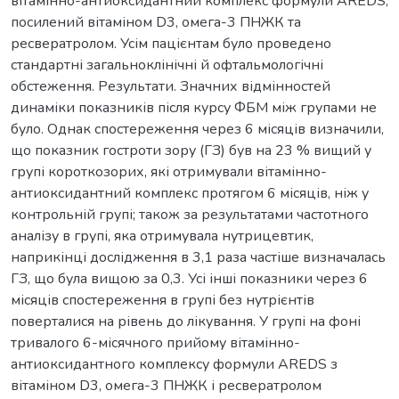
вітамінно-антиоксидантний комплекс формули AREDS,
посилений вітаміном D3, омега-3 ПНЖК та
ресвератролом. Усім пацієнтам було проведено
стандартні загальноклінічні й офтальмологічні
обстеження. Результати. Значних відмінностей
динаміки показників після курсу ФБМ між групами не
було. Однак спостереження через 6 місяців визначили,
що показник гостроти зору (ГЗ) був на 23 % вищий у
групі короткозорих, які отримували вітамінно-
антиоксидантний комплекс протягом 6 місяців, ніж у
контрольній групі; також за результатами частотного
аналізу в групі, яка отримувала нутрицевтик,
наприкінці дослідження в 3,1 раза частіше визначалась
ГЗ, що була вищою за 0,3. Усі інші показники через 6
місяців спостереження в групі без нутрієнтів
поверталися на рівень до лікування. У групі на фоні
тривалого 6-місячного прийому вітамінно-
антиоксидантного комплексу формули AREDS з
вітаміном D3, омега-3 ПНЖК і ресвератролом