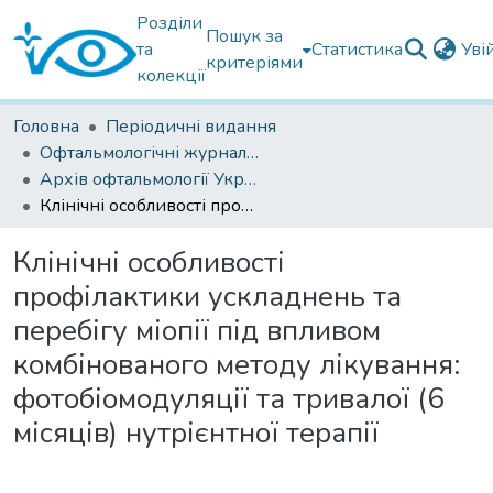
Розділи
Пошук за
та
Статистика
Уві
критеріями
колекції
Головна
Періодичні видання
Офтальмологічні журнали українські
Архів офтальмології України
Клінічні особливості профілактики ускладнень та перебігу міопії під впливом комбінованого методу лікування: фотобіомодуляції та тривалої (6 місяців) нутрієнтної терапії
Клінічні особливості
профілактики ускладнень та
перебігу міопії під впливом
комбінованого методу лікування:
фотобіомодуляції та тривалої (6
місяців) нутрієнтної терапії