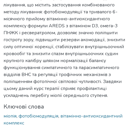
лікування, що містить застосування комбінованого
методу лікування: фотобіомодуляції та тривалого 6-
місячного прийому вітамінно-антиоксидантного
комплексу формули AREDS з вітаміном D3, омега-3
ПНЖК і ресвератролом, дозволяє значно поліпшити
гостроту зору, підвищити резерви акомодації, знизити
силу оптичної корекції, стабілізувати внутрішньоочний
кровообіг та знизити спазм внутрішньоочних судин
крупного калібру шляхом нормалізації балансу
функціонування симпатичного та парасимпатичного
відділів ВНС та регуляції трофічних механізмів з
поліпшенням фотопічної світлової чутливості. Завдяки
цьому даний курс терапії сприяє профілактиці
ускладнень перебігу міопії середнього ступеня.
Ключові слова
міопія
,
фотобіомодуляція
,
вітамінно-антиоксидантний
комплекс