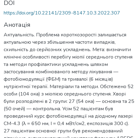
DOI
https://doi.org/10.22141/2309-8147.10.3.2022.307
Анотація
Актуальність. Проблема короткозорості залишається
актуальною через збільшення частоти випадків,
схильність до серйозних ускладнень. Мета: визначити
клінічні особливості перебігу міопії середнього ступеня
та методи профілактики ускладнень шляхом
застосування комбінованого методу лікування —
фотобіомодуляції (ФБМ) та тривалої (6 місяців)
нутрієнтної терапії. Матеріали та методи. Обстежено 52
особи (104 ока) з міопією середнього ступеня. Хворі
були розподілені в 2 групи: 27 (54 ока) — основна та 25
(50 очей) — контрольна. Усім 52 пацієнтам був
проведений курс фотобіомодуляції на діодному лазері
СМ-4.3 (λ = 650 нм, I = 0,4 мВт/см2, експозиція 300 с).
27 пацієнтам основної групи був рекомендований