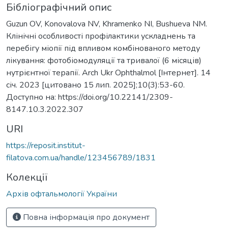
Бібліографічний опис
Guzun OV, Konovalova NV, Khramenko NI, Bushueva NM.
Клінічні особливості профілактики ускладнень та
перебігу міопії під впливом комбінованого методу
лікування: фотобіомодуляції та тривалої (6 місяців)
нутрієнтної терапії. Arch Ukr Ophthalmol [Інтернет]. 14
січ. 2023 [цитовано 15 лип. 2025];10(3):53-60.
Доступно на: https://doi.org/10.22141/2309-
8147.10.3.2022.307
URI
https://reposit.institut-
filatova.com.ua/handle/123456789/1831
Колекції
Архів офтальмології України
Повна інформація про документ