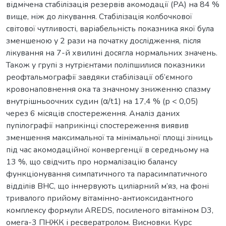
відмічена стабілізація резервів акомодації (РА) на 84 %
вище, ніж до лікування. Стабілізація колбочкової
світової чутливості, варіабельність показника якої була
зменшеною у 2 рази на початку дослідження, після
лікування на 7-й хвилині досягла нормальних значень.
Також у групі з нутрієнтами поліпшилися показники
реофтальмографії завдяки стабілізації об’ємного
кровонаповнення ока та значному зниженню спазму
внутрішньоочних судин (α/t1) на 17,4 % (р < 0,05)
через 6 місяців спостереження. Аналіз даних
пупілографії наприкінці спостереження виявив
зменшення максимальної та мінімальної площі зіниць
під час акомодаційної конвергенції в середньому на
13 %, що свідчить про нормалізацію балансу
функціонування симпатичного та парасимпатичного
відділів ВНС, що іннервують циліарний м’яз, на фоні
тривалого прийому вітамінно-антиоксидантного
комплексу формули AREDS, посиленого вітаміном D3,
омега-3 ПНЖК і ресвератролом. Висновки. Курс