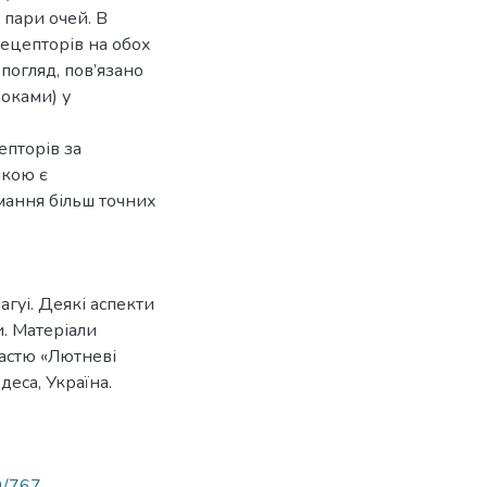
 пари очей. В
рецепторів на обох
 погляд, пов’язано
роками) у
пторів за
икою є
ання більш точних
лагуі. Деякі аспекти
и. Матеріали
астю «Лютневі
деса, Україна.
89/767