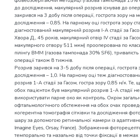
фовеозберігаючій методиці (газова тампонада 15% С
до дослідження, макулярний розрив існував до опера
закрився на 3 добу після операції, гострота зору на 
дослідження – 0,85. На парному оці гострота зору ста
діагностований макулярний розрив I-А стадії за Гасо
Хвора Д., 45 років, макулярний отвір IV стадії за Гас
макулярного отвору 511 мкм) прооперована по клас
пілінгу ВММ (газова тампонада 30% SF6), тривалість
операції також 8 тижнів.
Розрив зарився на 3-5 добу після операції, гострота
дослідження – 1,0. На парному оці теж діагностова
розрив 1-А стадії за Гасом, гостра зору 0,85 н/к. Те, 
обох пацієнток був макулярний розрив 1-А стадії н
використувати парне око як контроль. Окрім загаль
офтальмологічного обстеження на обох очах провед
когерентна томографія сітківки та дослідження фо
шару за допомогою ретинальної камери із адаптивн
Imagine Eyes, Orsay, France). Зображення фоторецеп
темпорально та назально від точки фіксації в межах 