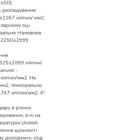
±SD).
ть розташування
±1267 клітин/ мм2,
 парному оці
азально становила
- 12250±2999
ання
5325±2099 клітин/
ально -
клітин/мм2. На
/мм2, темпорально
347 клітин/мм2, 4º
шару в різних
перованих, а ні на
ературні (Ashish
иження щільності
у досліджені, слід