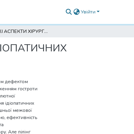
Увійти
ДЕЯКІ АСПЕКТИ ХІРУРГІЧНОГО ЛІКУВАННЯ ІДІОПАТИЧНИХ РОЗРИВІВ МАКУЛИ
ДІОПАТИЧНИХ
ним дефектом
иженням гостроти
олютної
ня ідіопатичних
ішньої межової
ю, ефективність
та
у. Але пілінг