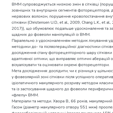
ВММ супроводжується низкою змін в сітківці (пору
зовнішніх та внутрішніх сегментів фоторецепторів, 
нервових волокон, порушення кровопостачання внут
сітківки (Christensen U.D., et al., 2009, Chang L.K., et al.,
2017)), що обумовлює подальше удосконалення та з
щадних до фовеоли маніпуляцій із ВММ.
Паралельно з удосконаленням методик лікування у
методики до- та післяопераційної діагностики сітків
дослідження стану фоторецепторного шару сітківки
адаптивної оптики, що виправляє оптичні аберацій о
візуалізувати та оцінювати окремі фоторецептори.
Мета дослідження: дослідити, чи є різниця у щільно
у фовеолярній зоні сітківки після успішного операти
ідіопатичного макулярного розриву методом класич
та із застосування щадного до фовеоли периферичн
«флепу» ВММ.
Матеріали та методи. Хвора В., 66 років, макулярний о
Гасом (діаметр макулярного отвору 551 мкм) прооп