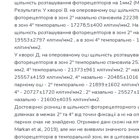
щільність розташування фоторецепторів на 1мм2 (М
Результати. У хворої В. на оперованому оці щільніс
фоторецепторів в зоні 2º назально становила 22238
в зоні 4º темпорально - 17278,5±400 клітин/мм2. На
щільність розташування фоторецепторів в зоні 2º н
19553±2797 клітин/мм2 , а в зоні 4º темпорально 
клітин/мм2.
У хворої Д. на оперованому оці щільність розташув
фоторецепторів в зоні 2º темпорально становила 2
мм2, 4º темпорально - 21373±961 клітин/мм2; 2º наз
25557±4159 клітин/мм2, 4º назально - 20485±1016 
парному оці - 2º темпорально - 21899±1602 клітин
4º - 20727±1720 клітин/мм2 ; 2º назально - 25527±1
назально - 21600±4035 клітин/мм2.
Достовірної різниці в щільності фоторецепторного 
ділянках в межах 2º та 4º від точки фіксації а ні на о
парних очах не знайдено. Отримані дані схожі на літ
Markan et al., 2019), але ми не виявили значного зн
фоторецепторів в темпоральній зоні, як в цитованом