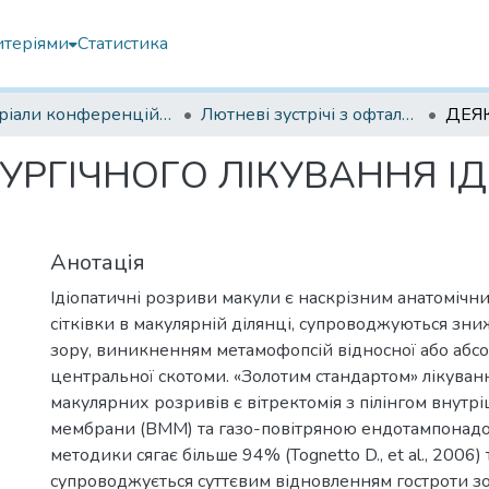
итеріями
Статистика
Матеріали конференцій Інституту Філатова
Лютневі зустрічі з офтальмології 2023
РУРГІЧНОГО ЛІКУВАННЯ І
Анотація
Ідіопатичні розриви макули є наскрізним анатоміч
сітківки в макулярній ділянці, супроводжуються зн
зору, виникненням метамофопсій відносної або абс
центральної скотоми. «Золотим стандартом» лікуван
макулярних розривів є вітректомія з пілінгом внутр
мембрани (ВММ) та газо-повітряною ендотампонадо
методики сягає більше 94% (Tognetto D., et al., 2006) 
супроводжується суттєвим відновленням гостроти зор