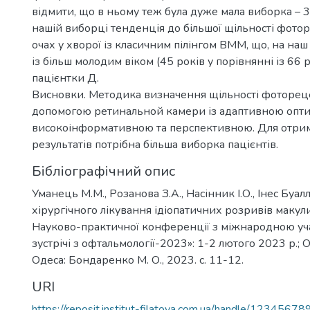
відмити, що в ньому теж була дуже мала виборка – 3
нашій виборці тенденція до більшої щільності фото
очах у хворої із класичним пілінгом ВММ, що, на наш
із більш молодим віком (45 років у порівнянні із 66 
пацієнтки Д.
Висновки. Методика визначення щільності фотореце
допомогою ретинальной камери із адаптивною опт
високоінформативною та перспективною. Для отрим
результатів потрібна більша виборка пацієнтів.
Бібліографічний опис
Уманець М.М., Розанова З.А., Насінник І.О., Інес Буал
хірургічного лікування ідіопатичних розривів макул
Науково-практичної конференції з міжнародною уч
зустрічі з офтальмології-2023»: 1-2 лютого 2023 р.; О
Одеса: Бондаренко М. О., 2023. с. 11-12.
URI
https://reposit.institut-filatova.com.ua/handle/1234567