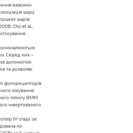
шення взаємин
дисоціація шару
рішніх шарів
 2008, Cho et al.,
астосування
досконалюються
ки. Серед них –
 за допомогою
ка та дозволяє
сті фоторецепторів
вного лікування
ного пілінгу ВММ
ого інвертованого
твір IV стадії за
ерована по