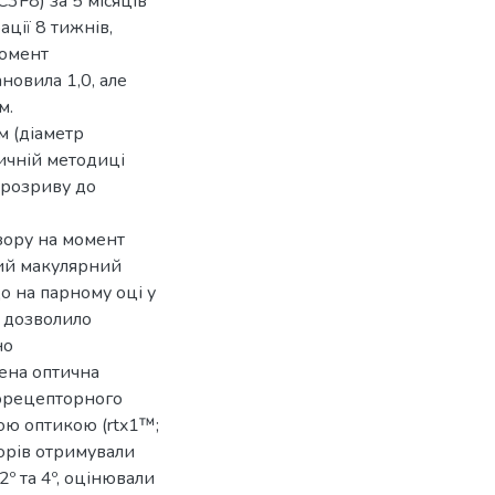
3F8) за 5 місяців
ції 8 тижнів,
момент
новила 1,0, але
м.
ом (діаметр
ичній методиці
 розриву до
 зору на момент
ний макулярний
що на парному оці у
е дозволило
но
ена оптична
торецепторного
ою оптикою (rtx1™;
торів отримували
2º та 4º, оцінювали