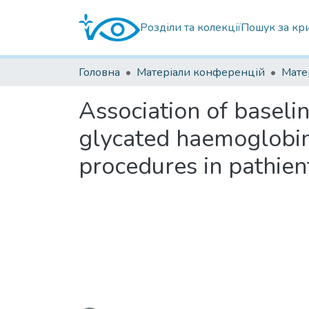
Розділи та колекції
Пошук за кр
Головна
Матеріали конференцій
Association of baseli
glycated haemoglobin
procedures in pathien