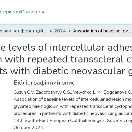
итеріями
Статистика
Матеріали конференцій інших установ
2024
Association of baseline levels of intercellular adhesion molecule-1 and glycated haemoglobin with repeated transscleral cyclophotocoagulation procedures in pathients with diabetic neovascular glaucoma
ne levels of intercellular adh
 with repeated transscleral 
ts with diabetic neovascular
Бібліографічний опис
Guzun O.V, Zadorozhnyy O.S., Velychko L.M., Bogdanova O.V
Association of baseline levels of intercellular adhesion m
glycated haemoglobin with repeated transscleral cycloph
procedures in pathients with diabetic neovascular glauco
19th South-East European Ophthalmological Society Con
October 2024.