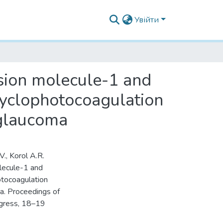
Увійти
esion molecule-1 and
cyclophotocoagulation
 glaucoma
., Korol A.R.
olecule-1 and
otocoagulation
ma. Proceedings of
gress, 18–19