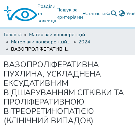
Розділи
Пошук за
та
Статистика
Уві
критеріями
колекції
Головна
Матеріали конференцій
Матеріали конференцій інших установ
2024
ВАЗОПРОЛІФЕРАТИВНА ПУХЛИНА, УСКЛАДНЕНА ЕКСУДАТИВНИМ ВІДШАРУВАННЯМ СІТКІВКИ ТА ПРОЛІФЕРАТИВНОЮ ВІТРЕОРЕТИНОПАТІЄЮ (КЛІНІЧНИЙ ВИПАДОК)
ВАЗОПРОЛІФЕРАТИВНА
ПУХЛИНА, УСКЛАДНЕНА
ЕКСУДАТИВНИМ
ВІДШАРУВАННЯМ СІТКІВКИ ТА
ПРОЛІФЕРАТИВНОЮ
ВІТРЕОРЕТИНОПАТІЄЮ
(КЛІНІЧНИЙ ВИПАДОК)