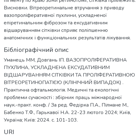
пігменту по краю зони ретинотомії, сітківка прилежить.
Висновки. Вітреоретинальне втручання з приводу
вазопроліферативної пухлини, ускладненої
епіретинальним фіброзом та ексудативним
відшаруванням сітківки сприяє поліпшенню
анатомічних і функціональних результатів лікування.
Бібліографічний опис
Уманець ММ, Довгань ІП. ВАЗОПРОЛІФЕРАТИВНА
ПУХЛИНА, УСКЛАДНЕНА ЕКСУДАТИВНИМ
ВІДШАРУВАННЯМ СІТКІВКИ ТА ПРОЛІФЕРАТИВНОЮ
ВІТРЕОРЕТИНОПАТІЄЮ (КЛІНІЧНИЙ ВИПАДОК) .
Практична офтальмологія. Медичні та екологічні
проблеми сучасності : збірник праць міжнародної
наук.-практ. конф. / За ред. Федірка П.А., Пілмане М.,
Бабенко Т.Ф., Гарькавої Н.А. 22-23 лютого 2024; Київ,
Україна; Київ: 2024. с. 101-103.
URI