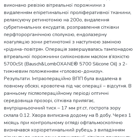
виконано ревізію вітреальної порожнини з
видаленням епіретинальної проліферативної тканини,
релаксуючу ретинотомію на 200о, видалення
субретинальних ексудатів, розправлення сітківки
перфторорганічною сполукою, ендолазерну
коагуляцію зони ретинотомії з наступною заміною
«рідина-повітря». Операція завершувалась тампонадою
вітреальної порожнини силіконовим маслом в’язкістю
5700cSt (Bausch&LombOXANE® 5700 Silicone Oil) з 2-
тижневим положенням «головою-донизу».
Результати. Інтраопераційно ВПП була видалена в
повному обсязі, кровотеча під час операції – відсутня. В
ранньому післяопераційному періоді оптичні
середовища прозорі, сітківка прилягає,
внутрішньоочний тиск – 17 мм рт.ст, гострота зору
склала 0.12. Хвора виписана додому на 8 добу. Через 1
місяць при контрольному огляді офтальмоскопічно
визначався хоріоретинальний рубець з випадінням