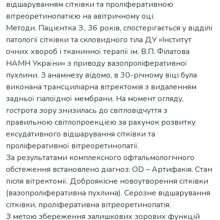
відшаруванням сітківки та проліферативною
вітреоретинопатією на авітричному оці.
Методи. Пацієнтка З., 36 років, спостерігається у відділі
патології сітківки та скловидного тіла ДУ «Інститут
очних хвороб і тканинної терапії ім. В.П. Філатова
НАМН України» з приводу вазопроліферативної
пухлини. З анамнезу відомо, в 30-річному віці була
виконана трансциліарна вітректомія з видаленням
задньої гіалоїдної мембрани. На момент огляду,
гострота зору знизилась до світловідчуття з
правильною світлопроекцією за рахунок розвитку
ексудативного відшарування сітківки та
проліферативної вітреоретинопатії.
За результатами комплексного офтальмологічного
обстеження встановлено діагноз: OD – Артифакія. Стан
після вітректомії. Доброякісне новоутворення сітківки
(вазопроліферативна пухлина). Серозне відшарування
сітківки, проліферативна вітреоретинопатія.
З метою збереження залишкових зорових функцій