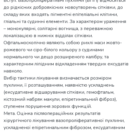
Вступ. Вазопроліферативні пухлини (ВПП) відносяться
до рідкісних доброякісних новоутворень сітківки, до
складу яких входять пігментні епітеліальні клітини,
гліальні та судинні елементи. За характером ураження
– монокулярні, солітарні вогнища, з переважною
локалізацією в нижніх відділах сітківки.
Офтальмоскопічно являють собою рихлі маси жовто-
рожевого чи сіро-білого кольору з судинами
нормального чи дещо розширеного калібру, та
характерним ліпідним відкладенням твердих ексудатів
навколо.
Вибір тактики лікування визначається розміром
пухлини, її розташуванням, наявністю ускладнень
(ексудативне відшарування сітківки, гемофтальм,
кістозний набряк макули, епіретинальний фіброз),
ступенем порушення зорових функцій.
Мета. Оцінка післяопераційних результатів
хірургічного лікування вазопроліферативної пухлини,
ускладненої епіретинальним фіброзом, ексудативним