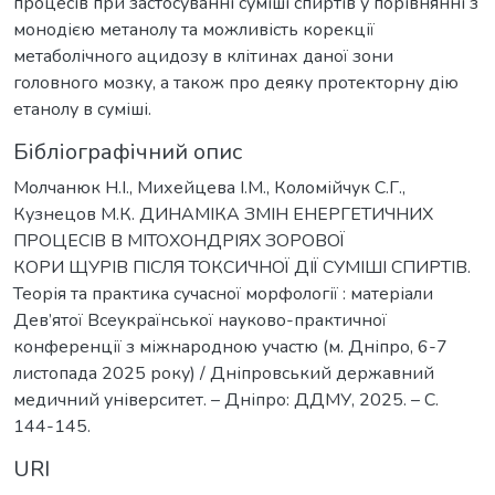
процесів при застосуванні суміші спиртів у порівнянні з
монодією метанолу та можливість корекції
метаболічного ацидозу в клітинах даної зони
головного мозку, а також про деяку протекторну дію
етанолу в суміші.
Бібліографічний опис
Молчанюк Н.І., Михейцева І.М., Коломійчук С.Г.,
Кузнецов М.К. ДИНАМІКА ЗМІН ЕНЕРГЕТИЧНИХ
ПРОЦЕСІВ В МІТОХОНДРІЯХ ЗОРОВОЇ
КОРИ ЩУРІВ ПІСЛЯ ТОКСИЧНОЇ ДІЇ СУМІШІ СПИРТІВ.
Теорія та практика сучасної морфології : матеріали
Дев’ятої Всеукраїнської науково-практичної
конференції з міжнародною участю (м. Дніпро, 6-7
листопада 2025 року) / Дніпровський державний
медичний університет. – Дніпро: ДДМУ, 2025. – С.
144-145.
URI