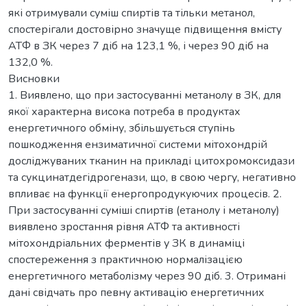
які отримували суміш спиртів та тільки метанол,
спостерігали достовірно значуще підвищення вмісту
АТФ в ЗК через 7 діб на 123,1 %, і через 90 діб на
132,0 %.
Висновки
1. Виявлено, що при застосуванні метанолу в ЗК, для
якої характерна висока потреба в продуктах
енергетичного обміну, збільшується ступінь
пошкодження ензиматичної системи мітохондрій
досліджуваних тканин на прикладі цитохромоксидази
та сукцинатдегідрогенази, що, в свою чергу, негативно
впливає на функції енергопродукуючих процесів. 2.
При застосуванні суміші спиртів (етанолу і метанолу)
виявлено зростання рівня АТФ та активності
мітохондріальних ферментів у ЗК в динаміці
спостереження з практичною нормалізацією
енергетичного метаболізму через 90 діб. 3. Отримані
дані свідчать про певну активацію енергетичних