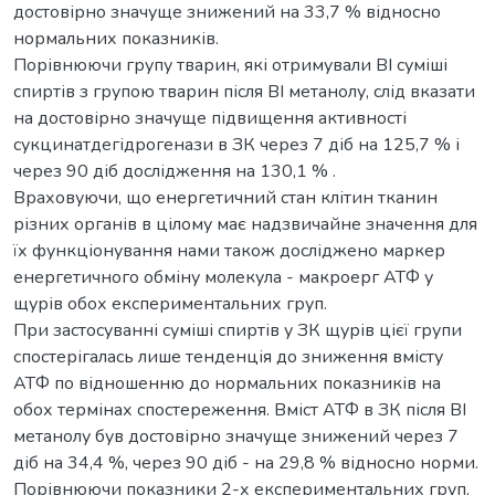
достовірно значуще знижений на 33,7 % відносно
нормальних показників.
Порівнюючи групу тварин, які отримували ВІ суміші
спиртів з групою тварин після ВІ метанолу, слід вказати
на достовірно значуще підвищення активності
cукцинатдегідрогенази в ЗК через 7 діб на 125,7 % і
через 90 діб дослідження на 130,1 % .
Враховуючи, що енергетичний стан клітин тканин
різних органів в цілому має надзвичайне значення для
їх функціонування нами також досліджено маркер
енергетичного обміну молекула - макроерг АТФ у
щурів обох експериментальних груп.
При застосуванні суміші спиртів у ЗК щурів цієї групи
спостерігалась лише тенденція до зниження вмісту
АТФ по відношенню до нормальних показників на
обох термінах спостереження. Вміст АТФ в ЗК після ВІ
метанолу був достовірно значуще знижений через 7
діб на 34,4 %, через 90 діб - на 29,8 % відносно норми.
Порівнюючи показники 2-х експериментальних груп,