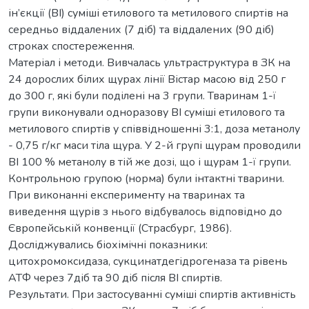
ін’єкції (ВІ) суміші етилового та метилового спиртів на
середньо віддалених (7 діб) та віддалених (90 діб)
строках спостереження.
Матеріал і методи. Вивчалась ультраструктура в ЗК на
24 дорослих білих щурах лінії Вістар масою від 250 г
до 300 г, які були поділені на 3 групи. Тваринам 1-ї
групи виконували одноразову ВІ суміші етилового та
метилового спиртів у співвідношенні 3:1, доза метанолу
- 0,75 г/кг маси тіла щура. У 2-й групі щурам проводили
ВІ 100 % метанолу в тій же дозі, що і щурам 1-ї групи.
Контрольною групою (норма) були інтактні тварини.
При виконанні експерименту на тваринах та
виведення щурів з нього відбувалось відповідно до
Європейській конвенції (Страсбург, 1986).
Досліджувались біохімічні показники:
цитохромоксидаза, сукцинатдегідрогеназа та рівень
АТФ через 7діб та 90 діб після ВІ спиртів.
Результати. При застосуванні суміші спиртів активність