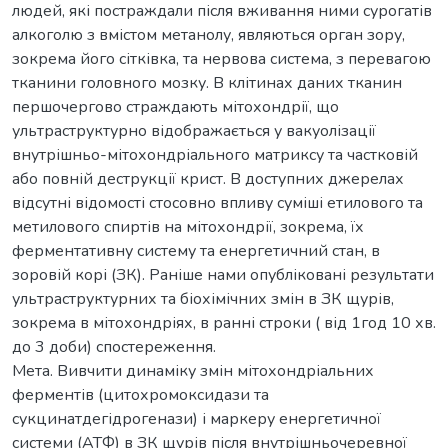
людей, які постраждали після вживання ними сурогатів
алкоголю з вмістом метанолу, являються орган зору,
зокрема його сітківка, та нервова система, з перевагою
тканини головного мозку. В клітинах даних тканин
першочергово страждають мітохондрії, що
ультраструктурно відображається у вакуолізації
внутрішньо-мітохондріального матриксу та частковій
або повній деструкції крист. В доступних джерелах
відсутні відомості стосовно впливу суміші етилового та
метилового спиртів на мітохондрії, зокрема, їх
ферментативну систему та енергетичний стан, в
зоровій корі (ЗК). Раніше нами опубліковані результати
ультраструктурних та біохімічних змін в ЗК щурів,
зокрема в мітохондріях, в ранні строки ( від 1год 10 хв.
до 3 доби) спостереження.
Мета. Вивчити динаміку змін мітохондріальних
ферментів (цитохромоксидази та
сукцинатдегідрогенази) і маркеру енергетичної
системи (АТФ) в ЗК щурів після внутрішньочеревної