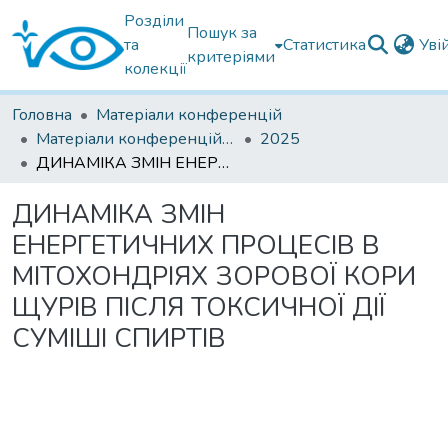
Розділи
Пошук за
та
Статистика
Уві
критеріями
колекції
Головна
Матеріали конференцій
Матеріали конференцій інших установ
2025
ДИНАМІКА ЗМІН ЕНЕРГЕТИЧНИХ ПРОЦЕСІВ В МІТОХОНДРІЯХ ЗОРОВОЇ КОРИ ЩУРІВ ПІСЛЯ ТОКСИЧНОЇ ДІЇ СУМІШІ СПИРТІВ
ДИНАМІКА ЗМІН
ЕНЕРГЕТИЧНИХ ПРОЦЕСІВ В
МІТОХОНДРІЯХ ЗОРОВОЇ КОРИ
ЩУРІВ ПІСЛЯ ТОКСИЧНОЇ ДІЇ
СУМІШІ СПИРТІВ