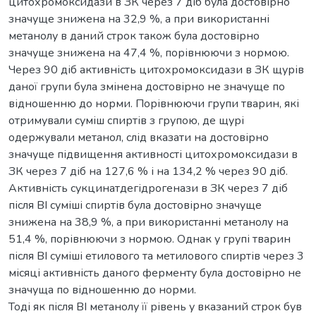
цитохромоксидази в ЗК через 7 діб була достовірно
значуще знижена на 32,9 %, а при використанні
метанолу в даний строк також була достовірно
значуще знижена на 47,4 %, порівнюючи з нормою.
Через 90 діб активність цитохромоксидази в ЗК щурів
даної групи була змінена достовірно не значуще по
відношенню до норми. Порівнюючи групи тварин, які
отримували суміш спиртів з групою, де щурі
одержували метанол, слід вказати на достовірно
значуще підвищення активності цитохромоксидази в
ЗК через 7 діб на 127,6 % і на 134,2 % через 90 діб.
Активність сукцинатдегідрогенази в ЗК через 7 діб
після ВІ суміші спиртів була достовірно значуще
знижена на 38,9 %, а при використанні метанолу на
51,4 %, порівнюючи з нормою. Однак у групі тварин
після ВІ суміші етилового та метилового спиртів через 3
місяці активність даного ферменту була достовірно не
значуща по відношенню до норми.
Тоді як після ВІ метанолу її рівень у вказаний строк був