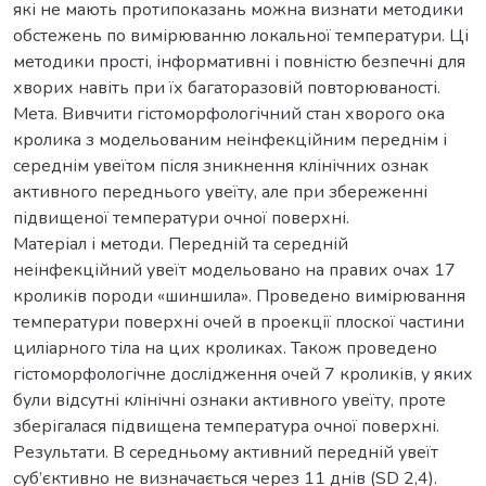
які не мають протипоказань можна визнати методики
обстежень по вимірюванню локальної температури. Ці
методики прості, інформативні і повністю безпечні для
хворих навіть при їх багаторазовій повторюваності.
Мета. Вивчити гістоморфологічний стан хворого ока
кролика з модельованим неінфекційним переднім і
середнім увеїтом після зникнення клінічних ознак
активного переднього увеїту, але при збереженні
підвищеної температури очної поверхні.
Матеріал і методи. Передній та середній
неінфекційний увеїт модельовано на правих очах 17
кроликів породи «шиншила». Проведено вимірювання
температури поверхні очей в проекції плоскої частини
циліарного тіла на цих кроликах. Також проведено
гістоморфологічне дослідження очей 7 кроликів, у яких
були відсутні клінічні ознаки активного увеїту, проте
зберігалася підвищена температура очної поверхні.
Результати. В середньому активний передній увеїт
суб’єктивно не визначається через 11 днів (SD 2,4).