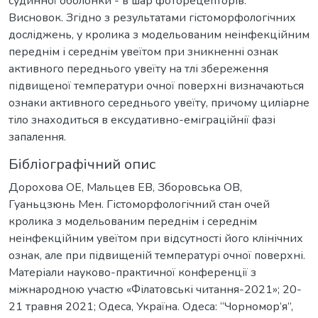
судинної оболонки - в шар фоторецепторів.
Висновок. Згідно з результатами гістоморфологічних
досліджень, у кролика з модельованим неінфекційним
переднім і середнім увеїтом при зникненні ознак
активного переднього увеїту на тлі збереження
підвищеної температури очної поверхні визначаються
ознаки активного середнього увеїту, причому циліарне
тіло знаходиться в ексудативно-еміграційнії фазі
запалення.
Бібліографічний опис
Дорохова ОЕ, Мальцев ЕВ, Зборовська ОВ,
Гуаньцзюнь Мен. Гістоморфологічний стан очей
кролика з модельованим переднім і середнім
неінфекційним увеїтом при відсутності його клінічних
ознак, але при підвищеній температурі очної поверхні.
Матеріали науково-практичної конференції з
міжнародною участю «Філатовські читання-2021»; 20-
21 травня 2021; Одеса, Україна. Одеса: “Чорномор’я”,