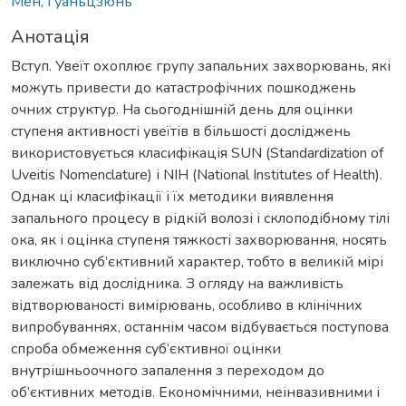
Мен, Гуаньцзюнь
Анотація
Вступ. Увеїт охоплює групу запальних захворювань, які
можуть привести до катастрофічних пошкоджень
очних структур. На сьогоднішній день для оцінки
ступеня активності увеїтів в більшості досліджень
використовується класифікація SUN (Standardization of
Uveitis Nomenclature) і NIH (National Institutes of Health).
Однак ці класифікації і їх методики виявлення
запального процесу в рідкій волозі і склоподібному тілі
ока, як і оцінка ступеня тяжкості захворювання, носять
виключно суб’єктивний характер, тобто в великій мірі
залежать від дослідника. З огляду на важливість
відтворюваності вимірювань, особливо в клінічних
випробуваннях, останнім часом відбувається поступова
спроба обмеження суб’єктивної оцінки
внутрішньоочного запалення з переходом до
об’єктивних методів. Економічними, неінвазивними і