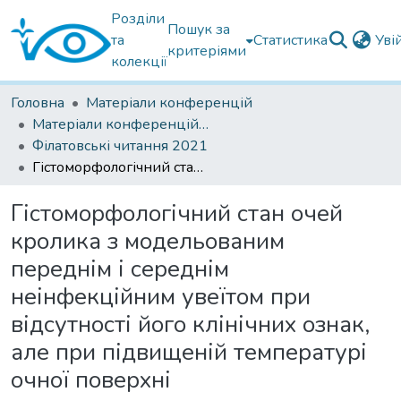
Розділи
Пошук за
та
Статистика
Уві
критеріями
колекції
Головна
Матеріали конференцій
Матеріали конференцій Інституту Філатова
Філатовські читання 2021
Гістоморфологічний стан очей кролика з модельованим переднім і середнім неінфекційним увеїтом при відсутності його клінічних ознак, але при підвищеній температурі очної поверхні
Гістоморфологічний стан очей
кролика з модельованим
переднім і середнім
неінфекційним увеїтом при
відсутності його клінічних ознак,
але при підвищеній температурі
очної поверхні