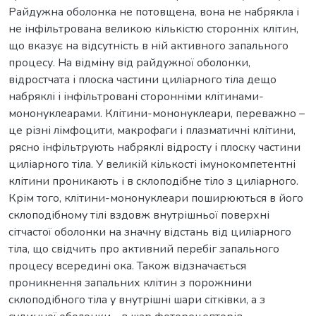
Райдужна оболонка не потовщена, вона не набрякла і
не інфільтрована великою кількістю сторонніх клітин,
що вказує на відсутність в ній активного запального
процесу. На відміну від райдужної оболонки,
відростчата і плоска частини циліарного тіла дещо
набряклі і інфільтровані сторонніми клітинами-
мононуклеарами. Клітини-мононуклеари, переважно –
це різні лімфоцити, макрофаги і плазматичні клітини,
рясно інфільтрують набряклі відросту і плоску частини
циліарного тіла. У великій кількості імунокомпетентні
клітини проникають і в склоподібне тіло з циліарного.
Крім того, клітини-мононуклеари поширюються в його
склоподібному тілі вздовж внутрішньої поверхні
сітчастої оболонки на значну відстань від циліарного
тіла, що свідчить про активний перебіг запального
процесу всередині ока. Також відзначається
проникнення запальних клітин з порожнини
склоподібного тіла у внутрішні шари сітківки, а з