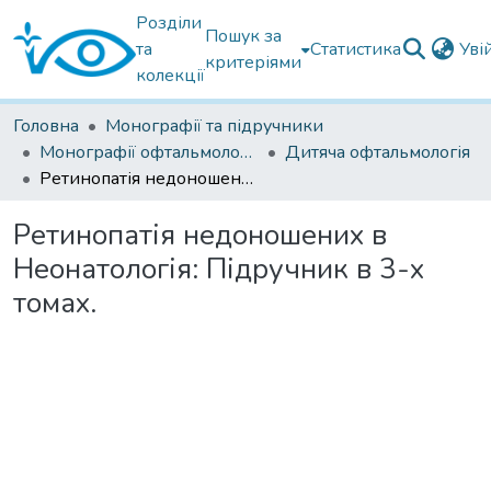
Розділи
Пошук за
та
Статистика
Уві
критеріями
колекції
Головна
Монографії та підручники
Монографії офтальмологічні
Дитяча офтальмологія
Ретинопатія недоношених в Неонатологія: Підручник в 3-х томах.
Ретинопатія недоношених в
Неонатологія: Підручник в 3-х
томах.