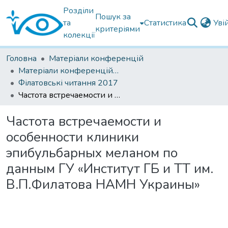
Розділи
Пошук за
та
Статистика
Уві
критеріями
колекції
Головна
Матеріали конференцій
Матеріали конференцій Інституту Філатова
Філатовські читання 2017
Частота встречаемости и особенности клиники эпибульбарных меланом по данным ГУ «Институт ГБ и ТТ им. В.П.Филатова НАМН Украины»
Частота встречаемости и
особенности клиники
эпибульбарных меланом по
данным ГУ «Институт ГБ и ТТ им.
В.П.Филатова НАМН Украины»