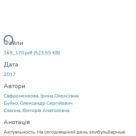
иться...
Файли
169_170.pdf
(523,55 KB)
Дата
2017
Автори
Сафроненкова, Ірина Олексіївна
Буйко, Олександр Сергійович
Єлагіна, Вікторія Анатоліївна
Анотація
Актуальность. На сегодняшний день эпибульбарные