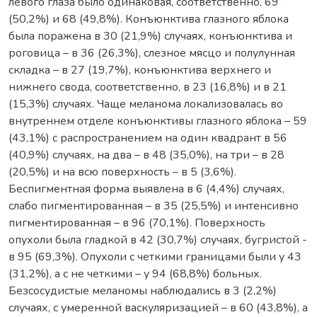
левого глаза было одинаковая, соответственно, 69
(50,2%) и 68 (49,8%). Конъюнктива глазного яблока
была поражена в 30 (21,9%) случаях, конъюнктива и
роговица – в 36 (26,3%), слезное мясцо и полулунная
складка – в 27 (19,7%), конъюнктива верхнего и
нижнего свода, соответственно, в 23 (16,8%) и в 21
(15,3%) случаях. Чаще меланома локализовалась во
внутреннем отделе конъюнктивы глазного яблока – 59
(43,1%) с распространением на один квадрант в 56
(40,9%) случаях, на два – в 48 (35,0%), на три – в 28
(20,5%) и на всю поверхность – в 5 (3,6%).
Беспигментная форма выявлена в 6 (4,4%) случаях,
слабо пигментированная – в 35 (25,5%) и интенсивно
пигментированная – в 96 (70,1%). Поверхность
опухоли была гладкой в 42 (30,7%) случаях, бугристой -
в 95 (69,3%). Опухоли с четкими границами были у 43
(31,2%), а с не четкими – у 94 (68,8%) больных.
Безсосудистые меланомы наблюдались в 3 (2,2%)
случаях, с умеренной васкуляризацией – в 60 (43,8%), а