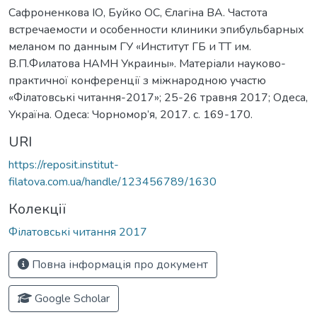
Сафроненкова ІО, Буйко ОС, Єлагіна ВА. Частота
встречаемости и особенности клиники эпибульбарных
меланом по данным ГУ «Институт ГБ и ТТ им.
В.П.Филатова НАМН Украины». Матеріали науково-
практичної конференції з міжнародною участю
«Філатовські читання-2017»; 25-26 травня 2017; Одеса,
Україна. Одеса: Чорномор’я, 2017. c. 169-170.
URI
https://reposit.institut-
filatova.com.ua/handle/123456789/1630
Колекції
Філатовські читання 2017
Повна інформація про документ
Google Scholar