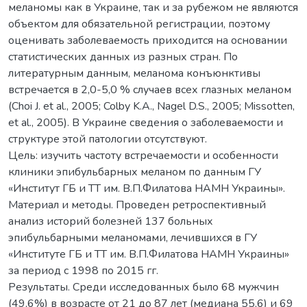
меланомы как в Украине, так и за рубежом не являются
объектом для обязательной регистрации, поэтому
оценивать заболеваемость приходится на основании
статистических данных из разных стран. По
литературным данным, меланома конъюнктивы
встречается в 2,0-5,0 % случаев всех глазных меланом
(Choi J. et al., 2005; Colby K.A., Nagel D.S., 2005; Missotten,
et al., 2005). В Украине сведения о заболеваемости и
структуре этой патологии отсутствуют.
Цель: изучить частоту встречаемости и особенности
клиники эпибульбарных меланом по данным ГУ
«Институт ГБ и ТТ им. В.П.Филатова НАМН Украины».
Материал и методы. Проведен ретроспективный
анализ историй болезней 137 больных
эпибульбарными меланомами, лечившихся в ГУ
«Институте ГБ и ТТ им. В.П.Филатова НАМН Украины»
за период с 1998 по 2015 гг.
Результаты. Среди исследованных было 68 мужчин
(49,6%) в возрасте от 21 до 87 лет (медиана 55,6) и 69