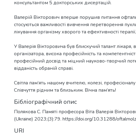
консультантом 5 докторських дисертацій.
Валерій Вікторович вперше порушив питання офталь
стосуються важливості вивчення перетворення пухл
лікування організму хворого та ефективності терапії
У Валерія Вікторовича був блискучий талант лікаря, 
організатора, висока професійність та компетентніс
професійний досвід та міцний науково-творчий пот
відданість обраній справі.
Світла пам’ять нашому вчителю, колезі, професіоналу 
Співчуття рідним та близьким. Вічна пам’ять!
Бібліографічний опис
Полякова С. Памяті професора Віта Валерія Вікторович
(Ukraine) 2023;(3):79. https://doi.org/10.31288/oftalm
URI