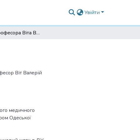
Увійти
Памяті професора Віта Валерія Вікторовича
фесор Віт Валерій
кого медичного
ором Одеської