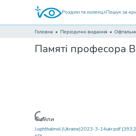
Розділи та колекції
Пошук за кр
Головна
Періодичні видання
Памяті професора В
Вантажиться...
Файли
J.ophthalmol.(Ukraine)2023-3-14ukr.pdf
(393,