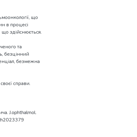
моонкології, що
ин в процесі
, що здійснюється.
вченого та
ть, безцінний
енціал, безмежна
своєї справи.
а. J.ophthalmol.
olzh2023379