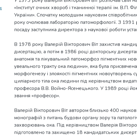
У 1973 року Валерій Вікторович Віт розпочав свій 
«Інститут очних хвороб і тканинної терапії ім. В.П. 
4
України». Спочатку молодшим науковим співробітник
року очолював лабораторію патоморфології. З 1991 
посаду заступника директора з наукової роботи уста
В 1978 року Валерій Вікторович Віт захистив канди
дисертацію, а потім в 1986 році докторську дисерта
анатомія та лікувальний патоморфоз пігментних но
увеального тракту ока людини», яка була присвячен
морфогенезу і злоякості пігментних новоутворень с
циліарного тіла ока людини під керівництвом видат
професора В.В. Войно-Ясенецького. У 1989 році йо
звання «професор».
Валерій Вікторович Віт автором близько 400 науков
монографій з питань будови органу зору та патологіч
захворювань ока. Під керівництвом Валерія Вікторо
підготовлено та захищено 18 кандидатських дисерта