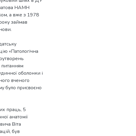
науковий шлях в ДУ
Філатова НАМН
ом, а вже з 1978
року займав
нови.
датську
цію «Патологічна
воутворень
а питанням
удинної оболонки і
ного вченого
му було присвоєно
их праць, 5
ної анатомії
вича Віта
цій, був