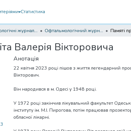
итеріями
Статистика
Офтальмологічні журнали українські
Офтальмологічний журнал 2023
іта Валерія Вікторовича
Анотація
22 квітня 2023 році пішов з життя легендарний про
Вікторович.
Він народився в м. Одесі у 1948 році.
У 1972 році закінчив лікувальний факультет Одесь
інституту ім. М.І. Пирогова, потім працював прозект
обласної лікарні.
23