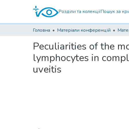
Розділи та колекції
Пошук за кр
Головна
Матеріали конференцій
Peculiarities of the 
lymphocytes in compli
uveitis
Вантажиться...