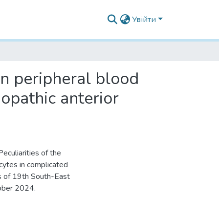
Увійти
on peripheral blood
opathic anterior
culiarities of the
cytes in complicated
gs of 19th South-East
ober 2024.