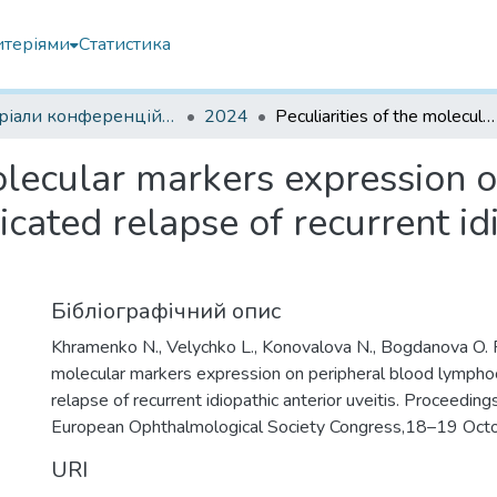
итеріями
Статистика
Матеріали конференцій інших установ
2024
Peculiarities of the molecular markers expression on peripheral blood lymphocytes in complicated relapse of recurrent idiopathic anterior uveitis
molecular markers expression 
cated relapse of recurrent idi
Бібліографічний опис
Khramenko N., Velychko L., Konovalova N., Bogdanova O. Pe
molecular markers expression on peripheral blood lympho
relapse of recurrent idiopathic anterior uveitis. Proceedin
European Ophthalmological Society Congress,18–19 Oct
URI