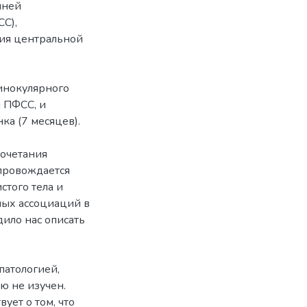
нней
СС),
ия центральной
инокулярного
 ПФСС, и
ка (7 месяцев).
сочетания
опровождается
того тела и
ых ассоциаций в
дило нас описать
патологией,
ю не изучен.
ует о том, что