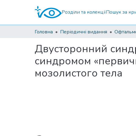
Розділи та колекції
Пошук за кр
Головна
Періодичні видання
Двусторонний синд
синдромом «первичн
мозолистого тела