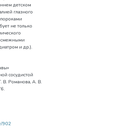
аннем детском
алией глазного
 пороками
бует не только
мического
о смежными
иатром и др.).
авы»
ой сосудистой
. В. Романова, А. В.
6.
89/902