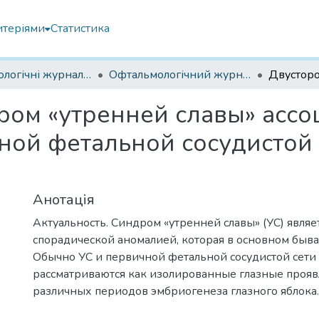
итеріями
Статистика
Офтальмологічні журнали українські
Офтальмологічний журнал 2021
ром «утренней славы» асс
ой фетальной сосудистой 
Анотація
Актуальность. Синдром «утренней славы» (УС) являе
спорадической аномалией, которая в основном быва
Обычно УС и первичной фетальной сосудистой сети
рассматриваются как изолированные глазные проя
различных периодов эмбриогенеза глазного яблока.