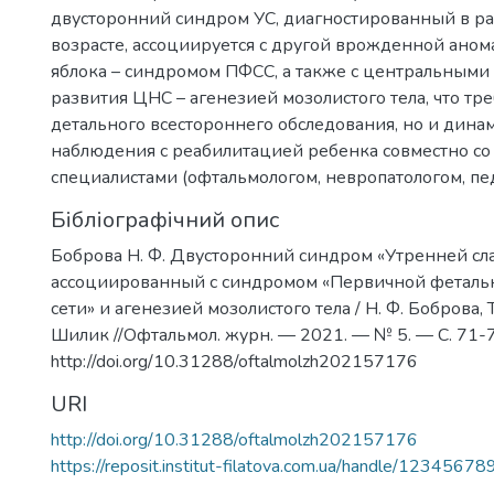
двусторонний синдром УС, диагностированный в р
возрасте, ассоциируется с другой врожденной аном
яблока – синдромом ПФСС, а также с центральными
развития ЦНС – агенезией мозолистого тела, что тре
детального всестороннего обследования, но и дина
наблюдения с реабилитацией ребенка совместно с
специалистами (офтальмологом, невропатологом, пед
Бібліографічний опис
Боброва Н. Ф. Двусторонний синдром «Утренней сл
ассоциированный с синдромом «Первичной фетальн
сети» и агенезией мозолистого тела / Н. Ф. Боброва, Т
Шилик //Офтальмол. журн. — 2021. — № 5. — С. 71-7
http://doi.org/10.31288/oftalmolzh202157176
URI
http://doi.org/10.31288/oftalmolzh202157176
https://reposit.institut-filatova.com.ua/handle/1234567