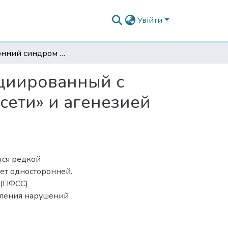
Увійти
Двусторонний синдром «утренней славы» ассоциированный с синдромом «первичной фетальной сосудистой сети» и агенезией мозолистого тела
оциированный с
сети» и агенезией
тся редкой
ет односторонней.
 (ПФСС)
вления нарушений