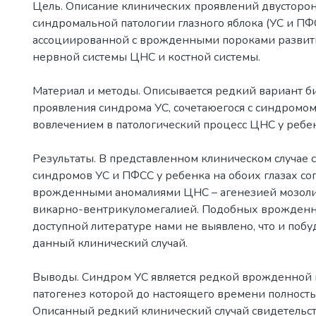
Цель. Описание клинических проявлений двусторо
синдромальной патологии глазного яблока (УС и ПФ
ассоциированной с врожденными пороками развит
нервной системы ЦНС и костной системы.
Материал и методы. Описывается редкий вариант б
проявления синдрома УС, сочетаюегося с синдромом
вовлечением в патологический процесс ЦНС у ребен
Результаты. В представленном клиническом случае 
синдромов УС и ПФСС у ребенка на обоих глазах с
врожденными аномалиями ЦНС – агенезией мозолис
викарно-вентрикуломегалией. Подобных врожденн
доступной литературе нами не выявлено, что и побу
данный клинический случай.
Выводы. Синдром УС является редкой врожденной 
патогенез которой до настоящего времени полность
Описанный редкий клинический случай свидетельств