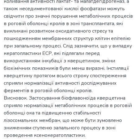
коливання активності лактат- та малатдегідрогеназ, а
також неседиментованої кислої фосфатази можуть
свідчити про значні порушення метаболічних процесів
в роговій оболонці кролів в зоні трансплантата, які
викликані розвитком оксидативного стресу та
пошкодженням мембранних структур клітин епітелію
при запальному процесі. Слід зазначити, що у випадку
кератопластики ЕСР, які підлягали перед
використанням інкубації з кверцетином, зміни
біохімічних показників були менш виразні. Інстиляції
кверцетину протягом всього строку спостереження
сприяли нормалізації активності досліджуваних
ферментів в роговій оболонці кролів.
Висновок. Застосування біофлавоноїда кверцетина
сприяло нормалізації метаболічних процесів в роговій
оболонці ока та підвищенню стабільності
лізосомальних мембран, що може бути зумовлено
зниженням ступеню запального процесу в зоні
проведення ксенокератопластики.