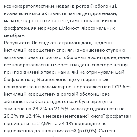
ксенокератопластики, надалі в роговій оболонці,
визначали вміст активність лактатдегідрогенази,
малатдегідрогенази та неседиментованої кислої
фосфатази, як маркера цілісності лізосомальних
мембран.
Результати. Як свідчать отримані дані, щоденні
інстиляції кверцетину сприяли зменшенню ступеню
запальної реакції рогової оболонки в зоні проведення
ксенокератопластики через тиждень спостереження
при порівнянні з тваринами, які не отримували цей
біофлавоноїд. Встановлено, що у тварин після
пошарової та інтраламелярної кератопластики ЕСР без
інстиляції кверцетину в роговій оболонці ока
активність лактатдегідрогенази була вірогідно
знижена на 23,7% та 21,5%, малатдегідрогенази на
20,3% та 18,4%, а неседиментованої кислої фосфатази
підвищена на 27,8% та 24,1% відповідно по
відношенню до інтактних очей (р<0,05). Суттєві