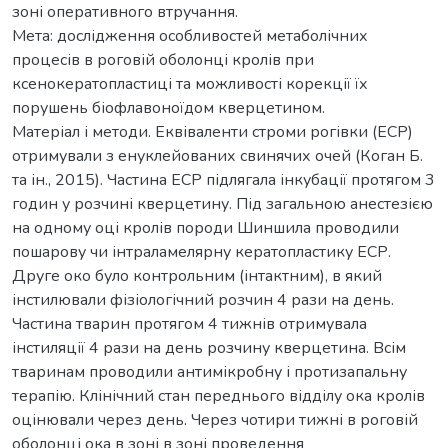
зоні оперативного втручання.
Мета: дослідження особливостей метаболічних
процесів в роговій оболонці кролів при
ксенокератопластиці та можливості корекції їх
порушень біофлавоноїдом кверцетином.
Матеріал і методи. Еквіваленти строми рогівки (ЕСР)
отримували з енуклейованих свинячих очей (Коган Б.
та ін., 2015). Частина ЕСР підлягала інкубації протягом 3
годин у розчині кверцетину. Під загальною анестезією
на одному оці кролів породи Шиншила проводили
пошарову чи інтраламелярну кератопластику ЕСР.
Друге око було контрольним (інтактним), в який
інстилювали фізіологічний розчин 4 рази на день.
Частина тварин протягом 4 тижнів отримувала
інстиляції 4 рази на день розчину кверцетина. Всім
тваринам проводили антимікробну і протизапальну
терапію. Клінічний стан переднього відділу ока кролів
оцінювали через день. Через чотири тижні в роговій
оболонці ока в зоні в зоні проведення