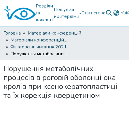
Розділи
Пошук за
та
Статистика
Уві
критеріями
колекції
Головна
Матеріали конференцій
Матеріали конференцій Інституту Філатова
Філатовські читання 2021
Порушення метаболічних процесів в роговій оболонці ока кролів при ксенокератопластиці та їх корекція кверцетином
Порушення метаболічних
процесів в роговій оболонці ока
кролів при ксенокератопластиці
та їх корекція кверцетином