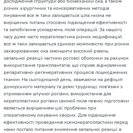
дослідження структури або біомеханіки ока, а також
різних хірургічних та консервативних методів
лікування все ж таки залишається ціла низка не
вирішених питань стосовно підвищення ефективності
та запобігання ускладнень після операцій. За нашого
часу дуже часто кератопластика різних модифікацій
все ж таки залишається єдиною можливістю при різних
захворюваннях ока зменшити високий рівень
запальної реакції частини рогової оболонки за рахунок
використання трансплантатів, що сприяє відновленню
репаративно-регенеративних процесів пошкоджених
тканин. На сьогоднішній день, зважаючи на дефіцит
донорського матеріалу та деякі труднощі, пов’язані з
отриманням штучної рогівки, використання для
кератопластики рогівки свиней після певної підготовки
являється вирішенням цієї проблеми при
оперативному лікуванні хворих. Для підвищення
ефективності проведення ксенокератопластики перед
нами постало питання зниження запальної реакції в