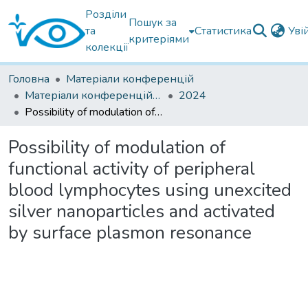
Розділи
Пошук за
та
Статистика
Уві
критеріями
колекції
Головна
Матеріали конференцій
Матеріали конференцій інших установ
2024
Possibility of modulation of functional activity of peripheral blood lymphocytes using unexcited silver nanoparticles and activated by surface plasmon resonance
Possibility of modulation of
functional activity of peripheral
blood lymphocytes using unexcited
silver nanoparticles and activated
by surface plasmon resonance