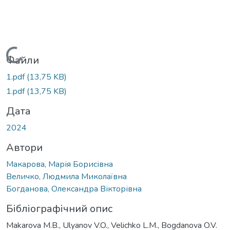
Вантажиться...
Файли
1.pdf
(13,75 KB)
1.pdf
(13,75 KB)
Дата
2024
Автори
Макарова, Марія Борисівна
Величко, Людмила Миколаївна
Богданова, Олександра Вікторівна
Бібліографічний опис
Makarova M.B., Ulyanov V.O., Velichko L.M., Bogdanova O.V.