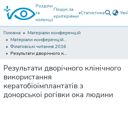
Розділи
Пошук за
та
Статистика
Уві
критеріями
колекції
Головна
Матеріали конференцій
Матеріали конференцій Інституту Філатова
Філатовські читання 2016
Результати дворічного клінічного використання кератобіоімплантатів з донорської рогівки ока людини
Результати дворічного клінічного
використання
кератобіоімплантатів з
донорської рогівки ока людини