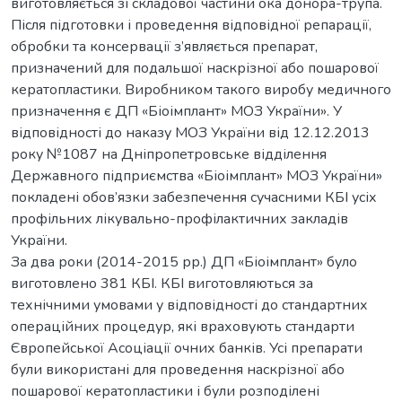
виготовляється зі складової частини ока донора-трупа.
Після підготовки і проведення відповідної репарації,
обробки та консервації з’являється препарат,
призначений для подальшої наскрізної або пошарової
кератопластики. Виробником такого виробу медичного
призначення є ДП «Біоімплант» МОЗ України». У
відповідності до наказу МОЗ України від 12.12.2013
року №1087 на Дніпропетровське відділення
Державного підприємства «Біоімплант» МОЗ України»
покладені обов’язки забезпечення сучасними КБІ усіх
профільних лікувально-профілактичних закладів
України.
За два роки (2014-2015 рр.) ДП «Біоімплант» було
виготовлено 381 КБІ. КБІ виготовляються за
технічними умовами у відповідності до стандартних
операційних процедур, які враховують стандарти
Європейської Асоціації очних банків. Усі препарати
були використані для проведення наскрізної або
пошарової кератопластики і були розподілені