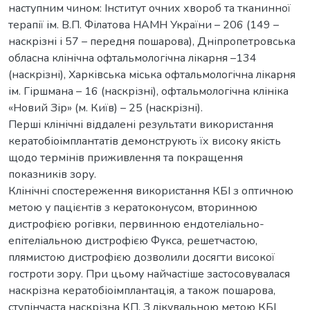
наступним чином: Інститут очних хвороб та тканинної
терапії ім. В.П. Філатова НАМН України – 206 (149 –
наскрізні і 57 – передня пошарова), Дніпропетровська
обласна клінічна офтальмологічна лікарня –134
(наскрізні), Харківська міська офтальмологічна лікарня
ім. Гіршмана – 16 (наскрізні), офтальмологічна клініка
«Новий Зір» (м. Київ) – 25 (наскрізні).
Перші клінічні віддалені результати використання
кератобіоімплантатів демонструють їх високу якість
щодо термінів приживлення та покращення
показників зору.
Клінічні спостереження використання КБІ з оптичною
метою у пацієнтів з кератоконусом, вторинною
дистрофією рогівки, первинною ендотеліально-
епітеліальною дистрофією Фукса, решетчастою,
плямистою дистрофією дозволили досягти високої
гостроти зору. При цьому найчастіше застосовувалася
наскрізна кератобіоімплантація, а також пошарова,
ступінчаста наскрізна КП. З лікувальною метою КБІ