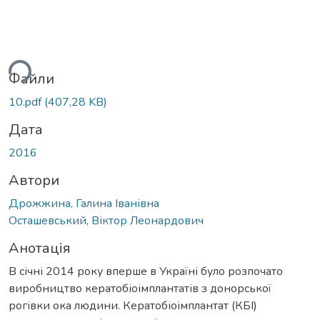
ться...
Файли
10.pdf
(407,28 KB)
Дата
2016
Автори
Дрожжина, Галина Іванівна
Осташевський, Віктор Леонардович
Анотація
В січні 2014 року вперше в Україні було розпочато
виробництво кератобіоімплантатів з донорської
рогівки ока людини. Кератобіоімплантат (КБІ)