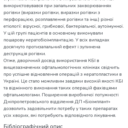
використовувався при запальних захворюваннях
рогівки (виразки рогівки, виразки рогівки з
перфорацією, розплавлення рогівки та інш.) різної
етіології: вірусної, грибкової, бактеріальної, аутоімунної.
У цій групі пацієнтів в основному виконували
пошарову кератобіоімплантацію. У всіх випадках
досягнуто протизапальний ефект і зупинена
деструкція рогівки.
Отже, дворічний досвід використання КБІ в
вищезазначених офтальмологічних клініках свідчить
про успішне відновлення операцій з кератопластики в
Україні. Це стало можливим завдяки високій якості КБІ
та відмінного виконання таких операцій фахівцями
офтальмологами. Поширення виробничої потужності
Дніпропетровського відділення ДП «Біоімплант»
дозволить задовільнити потребу у таких препаратах
усіх хворих, які потребують відповідного лікування.
Бібліографічний опис