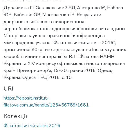
Дрожжина ГІ, Осташевський ВЛ, Алєщенко ІЄ, Набока
ЮВ, Бабенко ОВ, Москаленко ІВ. Результати
дворічного клінічного використання
кератобіоімплантатів з донорської рогівки ока людини.
Матеріали науково-практичної конференції з
міжнародною участю "Філатовські читання - 2016",
присвяченої 80-річчю з дня заснування Інституту очних
хвороб і тканинної терапії ім. В. П. Філатова НАМН
України та XIV конгресу офтальмологічного товариства
країн Причорномор'я; 19-20 травня 2016; Одеса,
Україна. Одеса: ТЕС, 2016. с. 10.
URI
https://reposit.institut-
filatova.com.ua/handle/123456789/1681
Колекції
Філатовські читання 2016