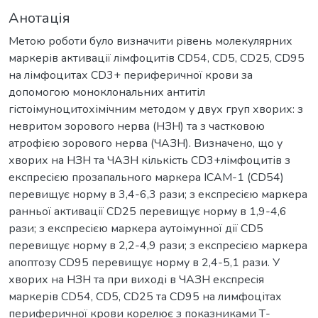
Анотація
Метою роботи було визначити рівень молекулярних
маркерів активації лімфоцитів CD54, CD5, CD25, CD95
на лімфоцитах CD3+ периферичної крови за
допомогою моноклональних антитіл
гістоімуноцитохімічним методом у двух груп хворих: з
невритом зорового нерва (НЗН) та з частковою
атрофією зорового нерва (ЧАЗН). Визначено, що у
хворих на НЗН та ЧАЗН кількість CD3+лімфоцитів з
експресією прозапального маркера ICAM-1 (CD54)
перевищує норму в 3,4-6,3 рази; з експресією маркера
ранньої активації CD25 перевищує норму в 1,9-4,6
рази; з експресією маркера аутоімунної дії CD5
перевищує норму в 2,2-4,9 рази; з експресією маркера
апоптозу CD95 перевищує норму в 2,4-5,1 рази. У
хворих на НЗН та при виході в ЧАЗН експресія
маркерів CD54, CD5, CD25 та CD95 на лимфоцітах
периферичної крови корелює з показниками Т-