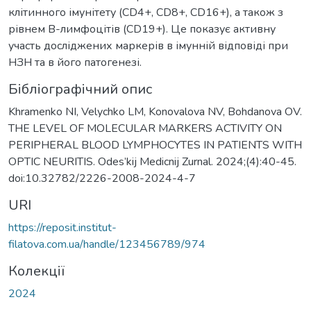
клітинного імунітету (СD4+, СD8+, СD16+), а такoж з
рівнем В-лимфоцітів (СD19+). Це показує активну
участь досліджених маркерів в імунній відповіді при
НЗН та в його патогенезі.
Бібліографічний опис
Khramenko NI, Velychko LM, Konovalova NV, Bohdanova OV.
THE LEVEL OF MOLECULAR MARKERS ACTIVITY ON
PERIPHERAL BLOOD LYMPHOCYTES IN PATIENTS WITH
OPTIC NEURITIS. Odes’kij Medicnij Zurnal. 2024;(4):40-45.
doi:10.32782/2226-2008-2024-4-7
URI
https://reposit.institut-
filatova.com.ua/handle/123456789/974
Колекції
2024