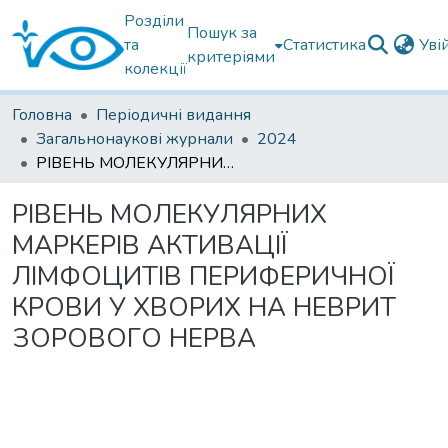
Розділи
Пошук за
та
Статистика
Уві
критеріями
колекції
Головна
Періодичні видання
Загальнонаукові журнали
2024
РІВЕНЬ МОЛЕКУЛЯРНИХ МАРКЕРІВ АКТИВАЦІЇ ЛІМФОЦИТІВ ПЕРИФЕРИЧНОЇ КРОВИ У ХВОРИХ НА НЕВРИТ ЗОРОВОГО НЕРВА
РІВЕНЬ МОЛЕКУЛЯРНИХ
МАРКЕРІВ АКТИВАЦІЇ
ЛІМФОЦИТІВ ПЕРИФЕРИЧНОЇ
КРОВИ У ХВОРИХ НА НЕВРИТ
ЗОРОВОГО НЕРВА