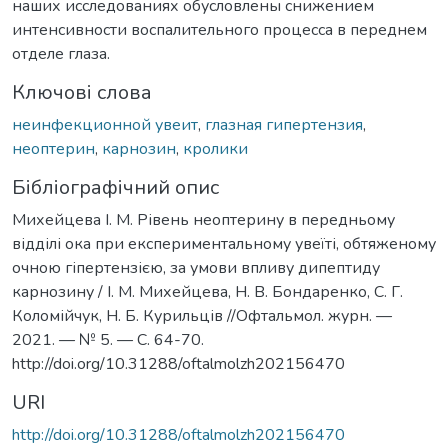
наших исследованиях обусловлены снижением
интенсивности воспалительного процесса в переднем
отделе глаза.
Ключові слова
неинфекционной увеит
,
глазная гипертензия
,
неоптерин
,
карнозин
,
кролики
Бібліографічний опис
Михейцева І. М. Рівень неоптерину в передньому
відділі ока при експериментальному увеїті, обтяженому
очною гіпертензією, за умови впливу дипептиду
карнозину / І. М. Михейцева, Н. В. Бондаренко, C. Г.
Коломійчук, Н. Б. Курильців //Офтальмол. журн. —
2021. — № 5. — С. 64-70.
http://doi.org/10.31288/oftalmolzh202156470
URI
http://doi.org/10.31288/oftalmolzh202156470