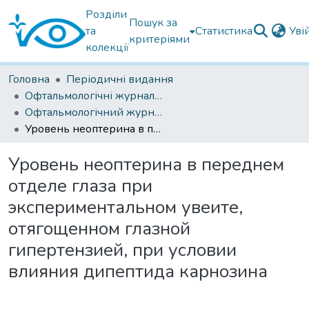
Розділи
Пошук за
та
Статистика
Уві
критеріями
колекції
Головна
Періодичні видання
Офтальмологічні журнали українські
Офтальмологічний журнал 2021
Уровень неоптерина в переднем отделе глаза при экспериментальном увеите, отягощенном глазной гипертензией, при условии влияния дипептида карнозина
Уровень неоптерина в переднем
отделе глаза при
экспериментальном увеите,
отягощенном глазной
гипертензией, при условии
влияния дипептида карнозина