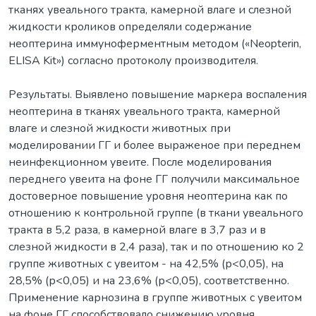
тканях увеального тракта, камерной влаге и слезной
жидкости кроликов определяли содержание
неоптерина иммуноферментным методом («Neopterin,
ELISA Kit») согласно протоколу производителя.
Результаты. Выявлено повышение маркера воспаления
неоптерина в тканях увеального тракта, камерной
влаге и слезной жидкости животных при
моделировании ГГ и более выраженое при переднем
неинфекционном увеите. После моделирования
переднего увеита на фоне ГГ получили максимальное
достоверное повышение уровня неоптерина как по
отношению к контрольной группе (в ткани увеального
тракта в 5,2 раза, в камерной влаге в 3,7 раз и в
слезной жидкости в 2,4 раза), так и по отношению ко 2
группе животных с увеитом - на 42,5% (р<0,05), на
28,5% (р<0,05) и на 23,6% (р<0,05), соответственно.
Применение карнозина в группе животных с увеитом
на фоне ГГ способствовало снижению уровня