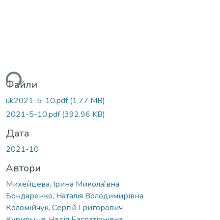
иться...
Файли
uk2021-5-10.pdf
(1,77 MB)
2021-5-10.pdf
(392,96 KB)
Дата
2021-10
Автори
Михейцева, Ірина Миколаївна
Бондаренко, Наталія Володимирівна
Коломійчук, Сергій Григорович
Курильців, Надія Багратіонівна