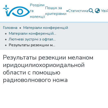
Розділи
Пошук за
та
Статистика
Уві
критеріями
колекції
Головна
Матеріали конференцій
Матеріали конференцій Інституту Філатова
Лютневі зустрічі з офтальмології 2021
Результаты резекции меланом иридоцилиохориоидальной области с помощью радиоволнового ножа
Результаты резекции меланом
иридоцилиохориоидальной
области с помощью
радиоволнового ножа