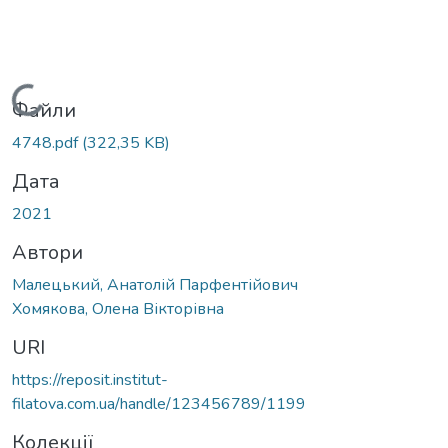
Вантажиться...
Файли
4748.pdf
(322,35 KB)
Дата
2021
Автори
Малецький, Анатолій Парфентійович
Хомякова, Олена Вікторівна
URI
https://reposit.institut-
filatova.com.ua/handle/123456789/1199
Колекції