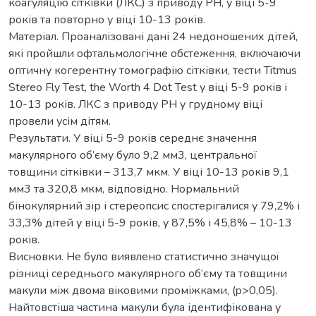
коагуляцію сітківки (ЛКС) з приводу РН, у віці 5-9
років та повторно у віці 10-13 років.
Матеріал. Проаналізовані дані 24 недоношених дітей,
які пройшли офтальмологічне обстеження, включаючи
оптичну когерентну томографію сітківки, тести Titmus
Stereo Fly Test, the Worth 4 Dot Test у віці 5-9 років і
10-13 років. ЛКС з приводу РН у грудному віці
провели усім дітям.
Результати. У віці 5-9 років середнє значення
макулярного об’єму було 9,2 мм3, центральної
товщини сітківки – 313,7 мкм. У віці 10-13 років 9,1
мм3 та 320,8 мкм, відповідно. Нормальний
бінокулярний зір і стереопсис спостерігалися у 79,2% і
33,3% дітей у віці 5-9 років, у 87,5% і 45,8% – 10-13
років.
Висновки. Не було виявлено статистично значущої
різниці середнього макулярного об’єму та товщини
макули між двома віковими проміжками, (p>0,05).
Найтовстіша частина макули була ідентифікована у