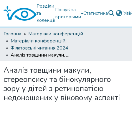
Розділи
Пошук за
та
Статистика
Уві
критеріями
колекції
Головна
Матеріали конференцій
Матеріали конференцій Інституту Філатова
Філатовські читання 2024
Аналіз товщини макули, стереопсису та бінокулярного зору у дітей з ретинопатією недоношених у віковому аспекті
Аналіз товщини макули,
стереопсису та бінокулярного
зору у дітей з ретинопатією
недоношених у віковому аспекті