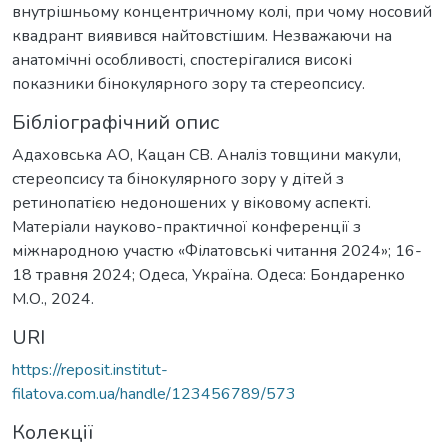
внутрішньому концентричному колі, при чому носовий
квадрант виявився найтовстішим. Незважаючи на
анатомічні особливості, спостерігалися високі
показники бінокулярного зору та стереопсису.
Бібліографічний опис
Адаховська АО, Кацан СВ. Аналіз товщини макули,
стереопсису та бінокулярного зору у дітей з
ретинопатією недоношених у віковому аспекті.
Матеріали науково-практичної конференції з
міжнародною участю «Філатовські читання 2024»; 16-
18 травня 2024; Одеса, Україна. Одеса: Бондаренко
М.О., 2024.
URI
https://reposit.institut-
filatova.com.ua/handle/123456789/573
Колекції