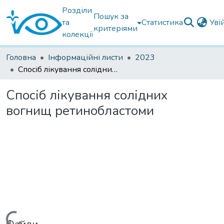
Розділи
Пошук за
та
Статистика
Уві
критеріями
колекції
Головна
Інформаційні листи
2023
Спосіб лікування солідних вогнищ ретинобластоми
Спосіб лікування солідних
вогнищ ретинобластоми
Вантажиться...