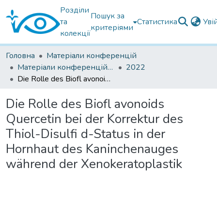
Розділи
Пошук за
та
Статистика
Уві
критеріями
колекції
Головна
Матеріали конференцій
Матеріали конференцій інших установ
2022
Die Rolle des Biofl avonoids Quercetin bei der Korrektur des Thiol-Disulfi d-Status in der Hornhaut des Kaninchenauges während der Xenokeratoplastik
Die Rolle des Biofl avonoids
Quercetin bei der Korrektur des
Thiol-Disulfi d-Status in der
Hornhaut des Kaninchenauges
während der Xenokeratoplastik