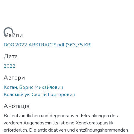
ься...
Файли
DOG 2022 ABSTRACTS.pdf
(363,75 KB)
Дата
2022
Автори
Коган, Борис Михайлович
Коломійчук, Сергій Григорович
Анотація
Bei entzündlichen und degenerativen Erkrankungen des
vorderen Augenabschnitts ist eine Xenokeratoplastik
erforderlich. Die antioxidativen und entzündungshemmenden