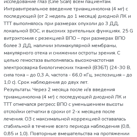
исследование глаз (Cine Scan) всем пациентам.
Интравитреальное введение триамцинолона (4 мг) с
последующей (от 2 недель до 1 месяца) диодной ЛК и
ТТТ выполнялось при размерах опухоли до 3 ДД,
локальной ВОС, и высоких зрительных функциях. 25 G
витрэктомия с резекцией ВПО – при размерах ВПО
более 3 ДД, наличии эпимакулярной мембраны,
макулярного отека и снижении остроты зрения. С
целью гемостаза выполнялась высокочастотная
электросварка биологических тканей (ВЭБТ) (24-30 В,
сила тока – до 0,3 А, частота - 66,0 кГц, экспозиция – до
1,0 с). Срок наблюдения до двух лет.
Результаты. Через 2 месяца после и/в введения
триамцинолона (4 мг) с последующей диодной ЛК и
ТТТ отмечался регресс ВПО с уменьшением высоты
отслойки сетчатки в сроки от 2-х месяцев после
лечения. ОЗ с максимальной коррекцией оставалась
стабильной в течение всего периода наблюдения (0,8,
0,85 и 1,0). Повторные вмешательства на протяжении