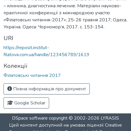
– клиника, диагностика лечение. Матеріали науково-
практичної конференції з міжнародною участю
«Філатовські читання-2017»; 25-26 травня 2017; Одеса,
Україна. Одеса: Чорномор’я, 2017. c. 153-154.
URI
https://reposit.institut-
filatova.com.ua/handle/123456789/1619
Колекції
Філатовські читання 2017
Повна інформація про документ
Google Scholar
DSpace software
copyright © 2002-2026
LYRASIS
Цей контент доступний на умовах ліцензії
Creative