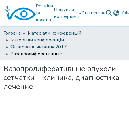
Розділи
Пошук за
та
Статистика
Уві
критеріями
колекції
Головна
Матеріали конференцій
Матеріали конференцій Інституту Філатова
Філатовські читання 2017
Вазопролиферативные опухоли сетчатки – клиника, диагностика лечение
Вазопролиферативные опухоли
сетчатки – клиника, диагностика
лечение