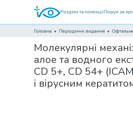
Розділи та колекції
Пошук за кр
Головна
Періодичні видання
Молекулярні механі
алое та водного екс
СD 5+, СD 54+ (ICAM-
і вірусним кератито