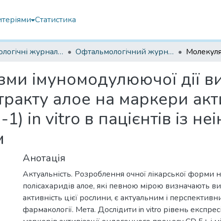
итеріями
Статистика
Офтальмологічні журнали українські
Офтальмологічний журнал 2024
зми імуномодулюючої дії ви
тракту алое на маркери акт
1) in vitro в пацієнтів із н
м
Анотація
Актуальність. Розроблення очної лікарської форми н
полісахаридів алое, які певною мірою визначають ви
активність цієї рослини, є актуальним і перспектив
фармакології. Мета. Дослідити in vitro рівень експре