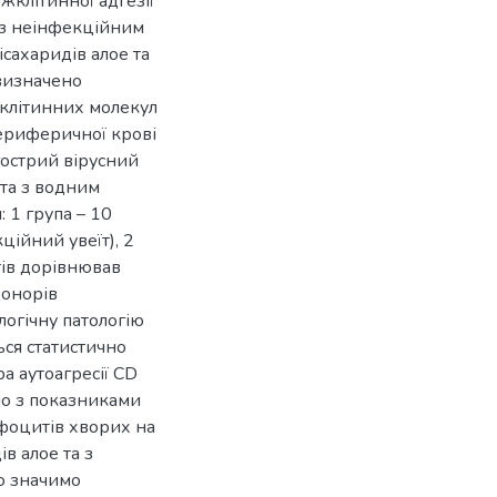
жклітинної адгезії
із неінфекційним
ісахаридів алое та
 визначено
жклітинних молекул
периферичної крові
гострий вірусний
 та з водним
: 1 група – 10
ційний увеїт), 2
тів дорівнював
донорів
логічну патологію
ься статистично
а аутоагресії СD
но з показниками
мфоцитів хворих на
ів алое та з
о значимо