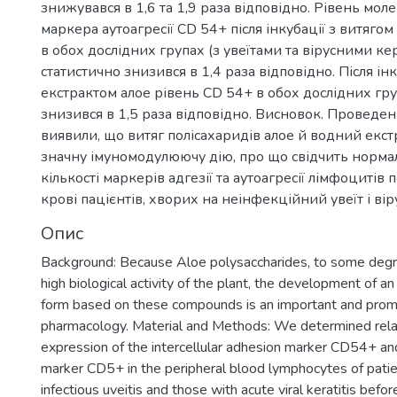
знижувався в 1,6 та 1,9 раза відповідно. Рівень мол
маркера аутоагресії СD 54+ після інкубації з витягом
в обох дослідних групах (з увеїтами та вірусними ке
статистично знизився в 1,4 раза відповідно. Після ін
екстрактом алое рівень СD 54+ в обох дослідних гру
знизився в 1,5 раза відповідно. Висновок. Проведе
виявили, що витяг полісахаридів алое й водний екст
значну імуномодулюючу дію, про що свідчить нормал
кількості маркерів адгезії та аутоагресії лімфоциті
крові пацієнтів, хворих на неінфекційний увеїт і ві
Опис
Background: Because Aloe polysaccharides, to some degr
high biological activity of the plant, the development of 
form based on these compounds is an important and promis
pharmacology. Material and Methods: We determined rela
expression of the intercellular adhesion marker CD54+ a
marker CD5+ in the peripheral blood lymphocytes of patie
infectious uveitis and those with acute viral keratitis befor