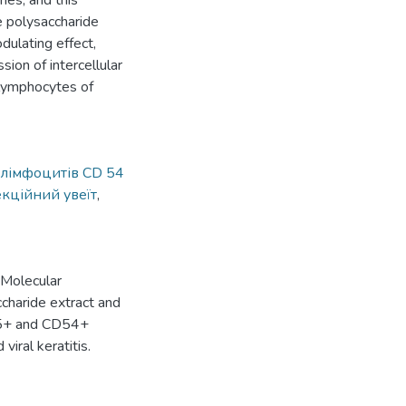
es, and this
oe polysaccharide
dulating effect,
sion of intercellular
 lymphocytes of
 лімфоцитів CD 54
кційний увеїт
,
 Molecular
charide extract and
СD5+ and СD54+
viral keratitis.