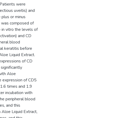
 Patients were
ectious uveitis) and
e plus or minus
up was composed of
in vitro the levels of
ctivation) and CD
pheral blood
al keratitis before
Aloe Liquid Extract.
 expressions of CD
ignificantly
with Aloe
ive expression of CD5
 1.6 times and 1.9
er incubation with
he peripheral blood
s, and this
h Aloe Liquid Extract,