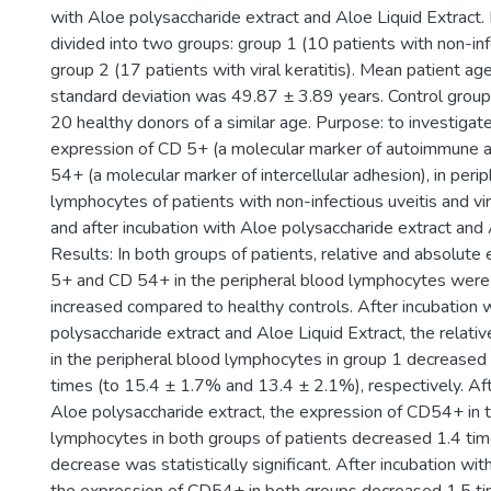
with Aloe polysaccharide extract and Aloe Liquid Extract.
divided into two groups: group 1 (10 patients with non-inf
group 2 (17 patients with viral keratitis). Mean patient ag
standard deviation was 49.87 ± 3.89 years. Control gro
20 healthy donors of a similar age. Purpose: to investigate 
expression of CD 5+ (a molecular marker of autoimmune a
54+ (a molecular marker of intercellular adhesion), in peri
lymphocytes of patients with non-infectious uveitis and vir
and after incubation with Aloe polysaccharide extract and 
Results: In both groups of patients, relative and absolute
5+ and CD 54+ in the peripheral blood lymphocytes were s
increased compared to healthy controls. After incubation 
polysaccharide extract and Aloe Liquid Extract, the relat
in the peripheral blood lymphocytes in group 1 decreased
times (to 15.4 ± 1.7% and 13.4 ± 2.1%), respectively. Aft
Aloe polysaccharide extract, the expression of СD54+ in t
lymphocytes in both groups of patients decreased 1.4 time
decrease was statistically significant. After incubation wit