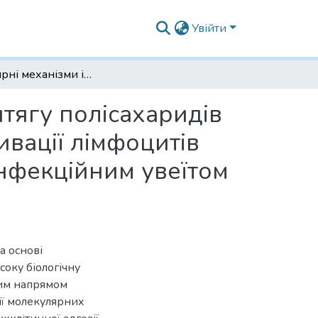
Увійти
Молекулярні механізми імуномодулюючої дії витягу полісахаридів алое та водного екстракту алое на маркери активації лімфоцитів СD 5+, СD 54+ (ICAM-1) in vitro в пацієнтів із неінфекційним увеїтом і вірусним кератитом
тягу полісахаридів
ивації лімфоцитів
еінфекційним увеїтом
а основі
соку біологічну
ним напрямом
сії молекулярних