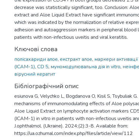
the expression of СD54+ in both groups decreased 1.5 tim
decrease was statistically significant, too. Conclusion: Al
extract and Aloe Liquid Extract have significant immunomo
which was indicated by the normalization of relative expres
adhesion and autoaggression markers in peripheral blood
patients with non-infectious uveitis and viral keratitis.
Ключові слова
полісахариди алое
,
екстракт алое
,
маркери активації
(ICAM-1)
,
CD 5
,
муномодулювальна дія in vitro
,
неінфе
вірусний кератит
Бібліографічний опис
esiunova G, Velychko L, Bogdanova O, Kisil S, Tsybuliak G.
mechanisms of immunomodulating effects of Aloe polysac
Aloe Liquid Extract on lymphocyte activation markers 
(ICAM-1) in vitro in patients with non-infectious uveitis and 
J.ophthalmol. (Ukraine). 2024;(2):3-8. Available from:
https://ua.ozhurnal.com/index.php/files/article/view/112