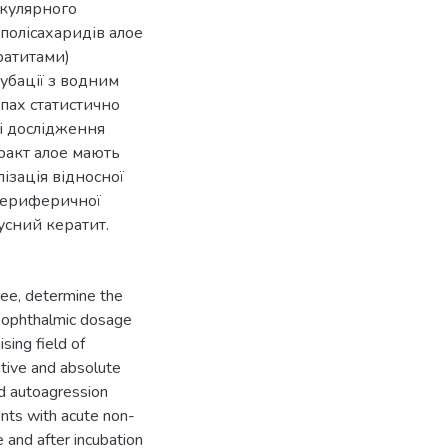
екулярного
 полісахаридів алое
ратитами)
кубації з водним
пах статистично
ні дослідження
ракт алое мають
ізація відносної
в периферичної
русний кератит.
ee, determine the
an ophthalmic dosage
ing field of
tive and absolute
nd autoagression
nts with acute non-
e and after incubation