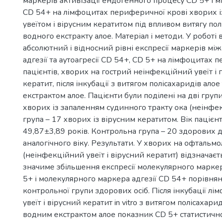
маркерів активізації ендогенного процесу CD 5+ і мі
CD 54+ на лімфоцитах периферичної крові хворих 
увеїтом і вірусним кератитом під впливом витягу пол
водного екстракту алое. Матеріал і методи. У роботі
3
абсолютний і відносний рівні експресії маркерів мі
адгезії та аутоагресії CD 54+, CD 5+ на лімфоцитах 
пацієнтів, хворих на гострий неінфекційний увеїт і 
кератит, після інкубації з витягом полісахаридів алое
екстрактом алое. Пацієнти були поділені на дві групи
хворих із запаленням судинного тракту ока (неінфек
група – 17 хворих із вірусним кератитом. Вік пацієн
49,87±3,89 років. Контрольна група – 20 здорових 
аналогічного віку. Результати. У хворих на офтальмо
(неінфекційний увеїт і вірусний кератит) відзначаєт
значиме збільшення експресії молекулярного маркер
5+ і молекулярного маркера адгезії СD 54+ порівня
контрольної групи здорових осіб. Після інкубації лі
увеїт і вірусний кератит in vitro з витягом полісахарид
водним екстрактом алое показник СD 5+ статистичн