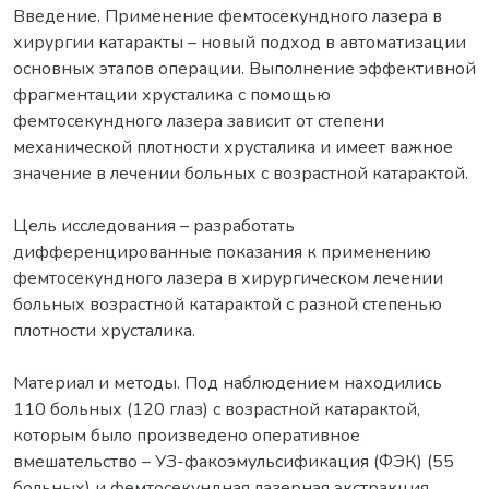
Введение. Применение фемтосекундного лазера в
хирургии катаракты – новый подход в автоматизации
основных этапов операции. Выполнение эффективной
фрагментации хрусталика с помощью
фемтосекундного лазера зависит от степени
механической плотности хрусталика и имеет важное
значение в лечении больных с возрастной катарактой.
Цель исследования – разработать
дифференцированные показания к применению
фемтосекундного лазера в хирургическом лечении
больных возрастной катарактой с разной степенью
плотности хрусталика.
Материал и методы. Под наблюдением находились
110 больных (120 глаз) с возрастной катарактой,
которым было произведено оперативное
вмешательство – УЗ-факоэмульсификация (ФЭК) (55
больных) и фемтосекундная лазерная экстракция