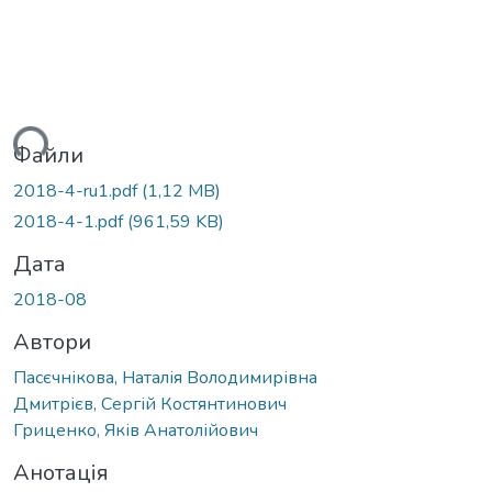
ься...
Файли
2018-4-ru1.pdf
(1,12 MB)
2018-4-1.pdf
(961,59 KB)
Дата
2018-08
Автори
Пасєчнікова, Наталія Володимирівна
Дмитрієв, Сергій Костянтинович
Гриценко, Яків Анатолійович
Анотація