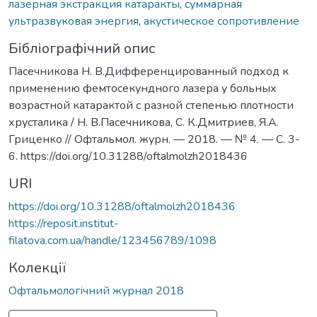
лазерная экстракция катаракты
,
суммарная
ультразвуковая энергия
,
акустическое сопротивление
Бібліографічний опис
Пасечникова Н. В.Дифференцированный подход к
применению фемтосекундного лазера у больных
возрастной катарактой с разной степенью плотности
хрусталика / Н. В.Пасечникова, С. К.Дмитриев, Я.А.
Гриценко // Офтальмол. журн. — 2018. — № 4. — С. 3-
6. https://doi.org/10.31288/oftalmolzh2018436
URI
https://doi.org/10.31288/oftalmolzh2018436
https://reposit.institut-
filatova.com.ua/handle/123456789/1098
Колекції
Офтальмологічний журнал 2018