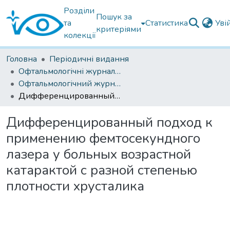
Розділи
Пошук за
та
Статистика
Уві
критеріями
колекції
Головна
Періодичні видання
Офтальмологічні журнали українські
Офтальмологічний журнал 2018
Дифференцированный подход к применению фемтосекундного лазера у больных возрастной катарактой с разной степенью плотности хрусталика
Дифференцированный подход к
применению фемтосекундного
лазера у больных возрастной
катарактой с разной степенью
плотности хрусталика