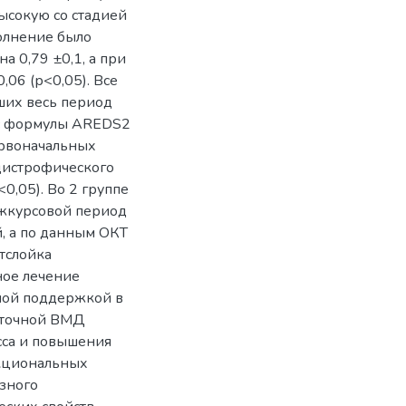
высокую со стадией
полнение было
а 0,79 ±0,1, а при
,06 (р<0,05). Все
ших весь период
с формулы AREDS2
ервоначальных
дистрофического
,05). Во 2 группе
ежкурсовой период
, а по данным ОКТ
тслойка
ное лечение
ной поддержкой в
уточной ВМД
сса и повышения
кциональных
азного