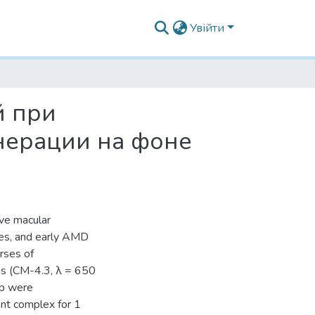
Увійти
й при
нерации на фоне
ve macular
es, and early AMD
rses of
hs (CM-4.3, λ = 650
up were
ant complex for 1