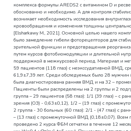
комплекса формулы AREDS2 с витамином D и ресв
обоснованно и необходимо. А для контроля стабили
возникает необходимость исследования внутриглаз
кровообращения и изменения толщины центрально
[Elsharkawy M., 2021]. Основной целью нашего комп
было замедление гибели фоторецепторов для стаб
зрительной функции и предотвращения реорганиз
путем курсов фотобиомодуляции и длительной нут
поддержкой в межкурсовой период. Материал и ме
59 пациентов (118 глаз) с неэкссудативной ВМД, с
61,9±7,39 лет. Среди обследуемых было 28 мужчин (
была диагностирована ранняя ВМД и на 32 – проме
Пациенты были распределены на 2 группы и 2 подг
группа – 29 пациентов (58 глаз): 1/1 (39 глаз) – с р
зрения (ОЗ) - 0,63±0,12), 1/2 – (19 глаз) с промежут
2 группа - 30 больных (60 глаз): 2/1 - (47 глаз) с ран
– (13 глаз) с промежуточной ВМД (0,18±0,07). Всем
проведено 2 курса ФБМ сетчатки в течение 12 меся