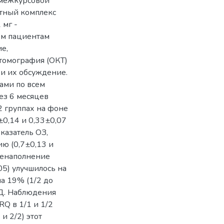
в межкурсовой
тный комплекс
 мг -
ем пациентам
е,
 томография (ОКТ)
ы и их обсуждение.
ами по всем
ез 6 месяцев
2 группах на фоне
0,14 и 0,33±0,07
оказатель ОЗ,
ю (0,7±0,13 и
венаполнение
05) улучшилось на
на 19% (1/2 до
МД. Наблюдения
Q в 1/1 и 1/2
 и 2/2) этот