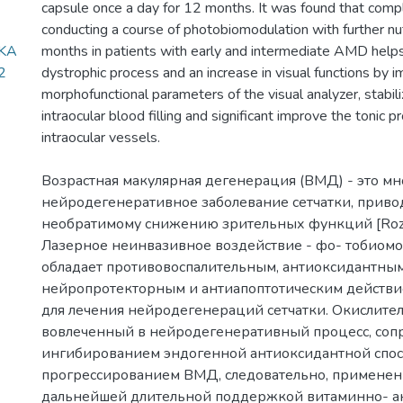
capsule once a day for 12 months. It was found that com
conducting a course of photobiomodulation with further nu
KA
months in patients with early and intermediate AMD helps 
2
dystrophic process and an increase in visual functions by 
morphofunctional parameters of the visual analyzer, stabili
intraocular blood filling and significant improve the tonic p
intraocular vessels.
Возрастная макулярная дегенерация (ВМД) - это м
нейродегенеративное заболевание сетчатки, приво
необратимому снижению зрительных функций [Rozin
Лазерное неинвазивное воздействие - фо- тобиом
обладает противовоспалительным, антиоксидантным
нейропротекторным и антиапоптотическим действи
для лечения нейродегенераций сетчатки. Окислител
вовлеченный в нейродегенеративный процесс, соп
ингибированием эндогенной антиоксидантной спосо
прогрессированием ВМД, следовательно, применен
дальнейшей длительной поддержкой витаминно- а