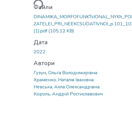
Вантажиться...
Файли
DINAMIKA_MORFOFUNKTsIONAL_NYKh_PO
ZATELEI_PRI_NEEKCSUDATIVNOI_p.101_10
(1).pdf
(105,12 KB)
Дата
2022
Автори
Гузун, Ольга Володимирівна
Храменко, Наталія Іванівна
Невська, Алла Олександрівна
Король, Андрій Ростиславович