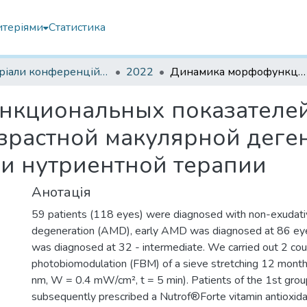
итеріями
Статистика
Матеріали конференцій інших установ
2022
Динамика морфофункциональных показателей при неэкcсудативной возрастной макулярной дегенерации на фоне фотобиомодуляции и нутриентной терапии
кциональных показателе
зрастной макулярной деге
и нутриентной терапии
Анотація
59 patients (118 eyes) were diagnosed with non-exudati
degeneration (AMD), early AMD was diagnosed at 86 ey
was diagnosed at 32 - intermediate. We carried out 2 cou
photobiomodulation (FBM) of a sieve stretching 12 mont
nm, W = 0.4 mW/cm², t = 5 min). Patients of the 1st gro
subsequently prescribed a Nutrof®Forte vitamin antioxid