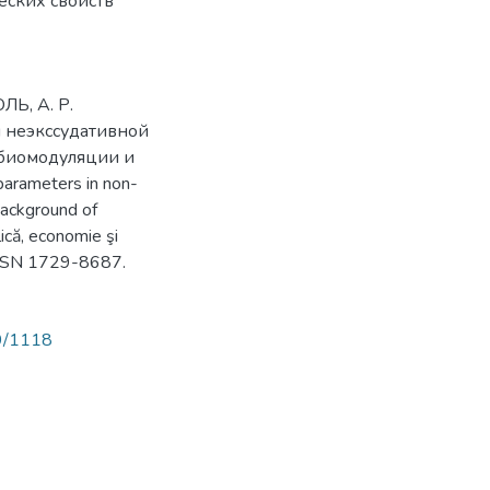
еских свойств
ЛЬ, А. Р.
 неэкcсудативной
обиомодуляции и
arameters in non-
background of
ică, economie şi
ISSN 1729-8687.
89/1118