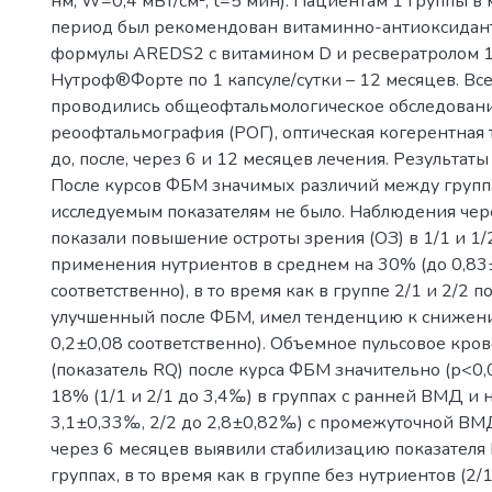
нм, W=0,4 мВт/см², t=5 мин). Пациентам 1 группы 
период был рекомендован витаминно-антиоксидан
формулы AREDS2 с витамином D и ресвератролом 1
Нутроф®Форте по 1 капсуле/сутки – 12 месяцев. Вс
проводились общеофтальмологическое обследовани
реоофтальмография (РОГ), оптическая когерентная
до, после, через 6 и 12 месяцев лечения. Результат
После курсов ФБМ значимых различий между групп
исследуемым показателям не было. Наблюдения чер
показали повышение остроты зрения (ОЗ) в 1/1 и 1/
применения нутриентов в среднем на 30% (до 0,83±
соответственно), в то время как в группе 2/1 и 2/2 п
улучшенный после ФБМ, имел тенденцию к снижени
0,2±0,08 соответственно). Объемное пульсовое кро
(показатель RQ) после курса ФБМ значительно (р<0,
18% (1/1 и 2/1 до 3,4‰) в группах с ранней ВМД и 
3,1±0,33‰, 2/2 до 2,8±0,82‰) с промежуточной В
через 6 месяцев выявили стабилизацию показателя R
группах, в то время как в группе без нутриентов (2/1