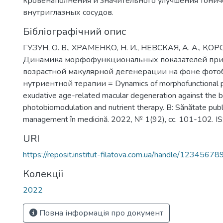
кровенаполнения и значительного улучшения тонич
внутриглазных сосудов.
Бібліографічний опис
ГУЗУН, О. В., ХРАМЕНКО, Н. И., НЕВСКАЯ, А. А., КОРО
Динамика морфофункциональных показателей при
возрастной макулярной дегенерации на фоне фот
нутриентной терапии = Dynamics of morphofunctional p
exudative age-related macular degeneration against the 
photobiomodulation and nutrient therapy. В: Sănătate publ
management în medicină. 2022, № 1(92), сс. 101-102. 
URI
https://reposit.institut-filatova.com.ua/handle/1234567
Колекції
2022
Повна інформація про документ