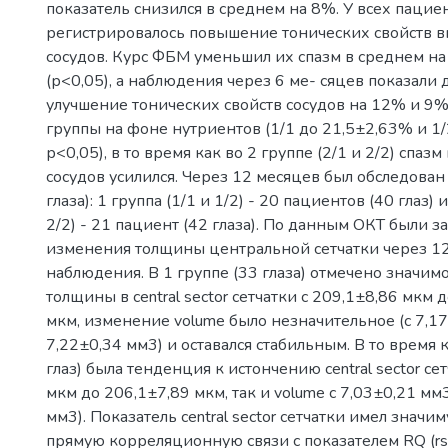
показатель снизился в среднем на 8%. У всех пацие
регистрировалось повышение тонических свойств 
сосудов. Курс ФБМ уменьшил их спазм в среднем 
(р<0,05), а наблюдения через 6 ме- сяцев показали
улучшение тонических свойств сосудов на 12% и 9%
группы на фоне нутриентов (1/1 до 21,5±2,63% и 1/
р<0,05), в то время как во 2 группе (2/1 и 2/2) спаз
сосудов усилился. Через 12 месяцев был обследован
глаза): 1 группа (1/1 и 1/2) - 20 пациентов (40 глаз) 
2/2) - 21 пациент (42 глаза). По данным ОКТ были
изменения толщины центральной сетчатки через 1
наблюдения. В 1 группе (33 глаза) отмечено значим
толщины в central sector сетчатки с 209,1±8,86 мкм 
мкм, изменение volume было незначительное (с 7,1
7,22±0,34 мм3) и оставался стабильным. В то время к
глаз) была тенденция к истончению central sector се
мкм до 206,1±7,89 мкм, так и volume с 7,03±0,21 мм
мм3). Показатель central sector сетчатки имел значи
прямую корреляционную связи с показателем RQ (rs