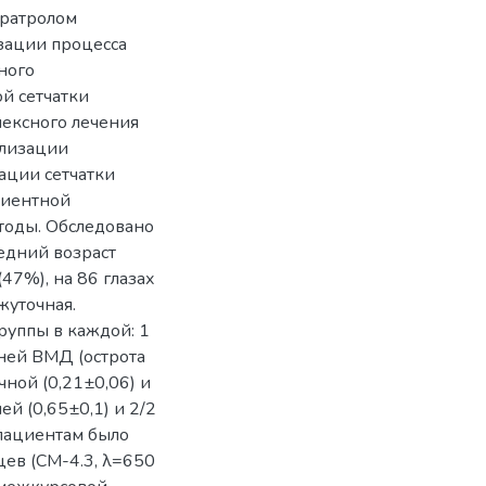
ератролом
зации процесса
ного
й сетчатки
лексного лечения
илизации
ации сетчатки
риентной
тоды. Обследовано
редний возраст
47%), на 86 глазах
жуточная.
руппы в каждой: 1
анней ВМД (острота
очной (0,21±0,06) и
ней (0,65±0,1) и 2/2
 пациентам было
цев (СМ-4.3, λ=650