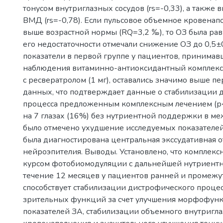
тонусом внутриглазных сосудов (rs=-0,33), а также 
ВМД (rs=-0,78). Если пульсовое объемное кровена
выше возрастной нормы (RQ=3,2 ‰), то ОЗ была равн
его недостаточности отмечали снижение ОЗ до 0,5±0
показатели в первой группе у пациентов, принимав
наблюдения витаминно-антиоксидантный комплек
с ресвератролом (1 мг), оставались значимо выше п
данных, что подтверждает данные о стабилизации 
процесса предложенным комплексным лечением (р<0
на 7 глазах (16%) без нутриентной поддержки в м
было отмечено ухудшение исследуемых показателей
была диагностирована центральная экссудативная о
нейроэпителия. Выводы. Установлено, что комплекс
курсом фотобиомодуляции с дальнейшей нутриент
течение 12 месяцев у пациентов ранней и промеж
способствует стабилизации дистрофического проце
зрительных функций за счет улучшения морфофун
показателей ЗА, стабилизации объемного внутригл