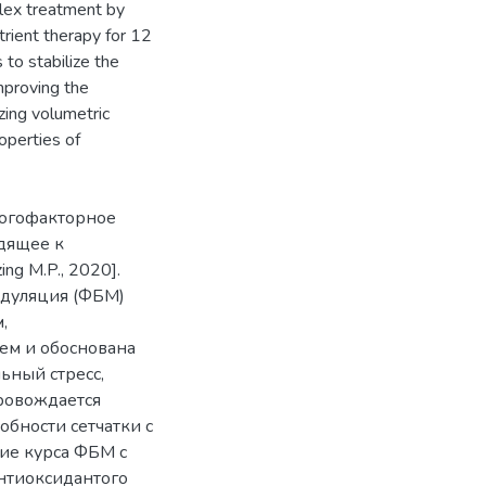
plex treatment by
trient therapy for 12
to stabilize the
improving the
zing volumetric
roperties of
ногофакторное
дящее к
g M.P., 2020].
одуляция (ФБМ)
,
ем и обоснована
ьный стресс,
ровождается
бности сетчатки с
ие курса ФБМ с
нтиоксидантого