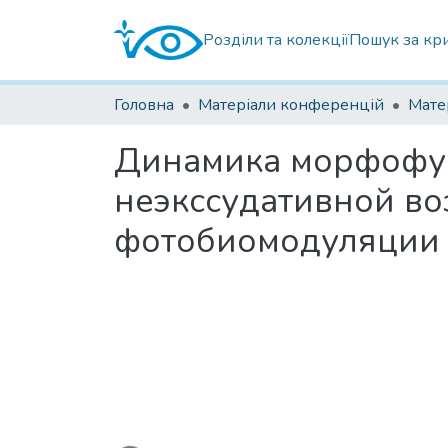
Розділи та колекції
Пошук за кр
Головна
Матеріали конференцій
Динамика морфофун
неэкcсудативной во
фотобиомодуляции 