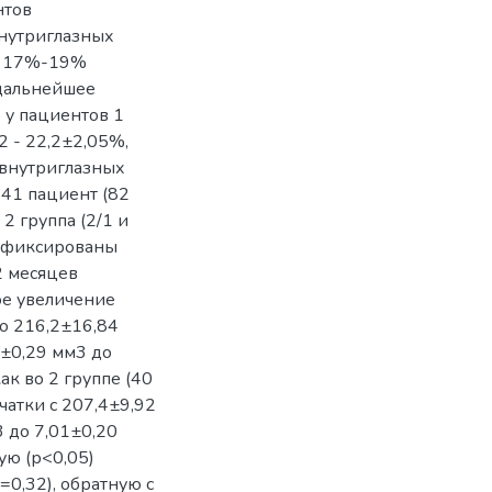
нтов
внутриглазных
на 17%-19%
 дальнейшее
 у пациентов 1
2 - 22,2±2,05%,
м внутриглазных
 41 пациент (82
и 2 группа (2/1 и
 зафиксированы
2 месяцев
ое увеличение
до 216,2±16,84
7±0,29 мм3 до
ак во 2 группе (40
тчатки с 207,4±9,92
3 до 7,01±0,20
мую (р<0,05)
=0,32), обратную с