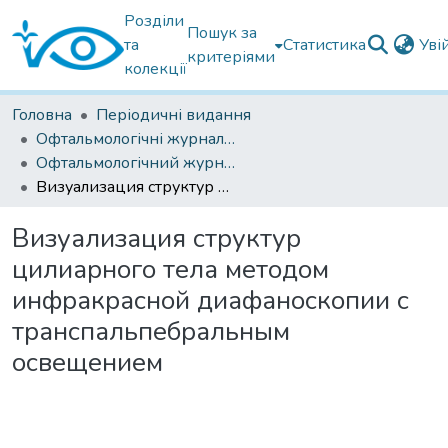
Розділи
Пошук за
та
Статистика
Уві
критеріями
колекції
Головна
Періодичні видання
Офтальмологічні журнали українські
Офтальмологічний журнал 2015
Визуализация структур цилиарного тела методом инфракрасной диафаноскопии с транспальпебральным освещением
Визуализация структур
цилиарного тела методом
инфракрасной диафаноскопии с
транспальпебральным
освещением