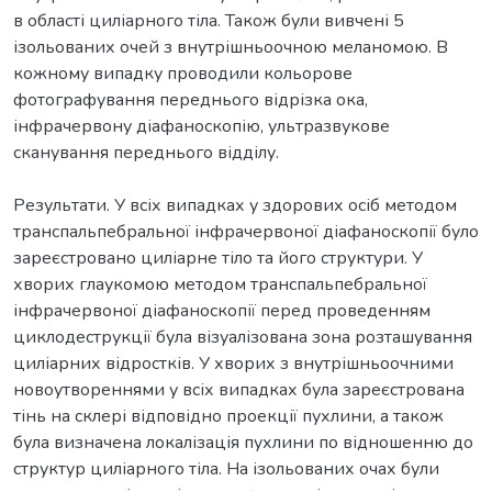
в області циліарного тіла. Також були вивчені 5
ізольованих очей з внутрішньоочною меланомою. В
кожному випадку проводили кольорове
фотографування переднього відрізка ока,
інфрачервону діафаноскопію, ультразвукове
сканування переднього відділу.
Результати. У всіх випадках у здорових осіб методом
транспальпебральної інфрачервоної діафаноскопії було
зареєстровано циліарне тіло та його структури. У
хворих глаукомою методом транспальпебральної
інфрачервоної діафаноскопії перед проведенням
циклодеструкції була візуалізована зона розташування
циліарних відростків. У хворих з внутрішньоочними
новоутвореннями у всіх випадках була зареєстрована
тінь на склері відповідно проекції пухлини, а також
була визначена локалізація пухлини по відношенню до
структур циліарного тіла. На ізольованих очах були