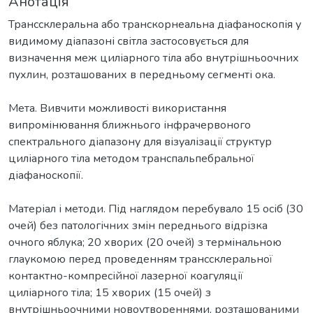
Анотація
Транссклеральна або транскорнеальна діафаноскопія у
видимому діапазоні світла застосовується для
визначення меж циліарного тіла або внутрішньоочних
пухлин, розташованих в передньому сегменті ока.
Мета. Вивчити можливості використання
випромінювання ближнього інфрачервоного
спектрального діапазону для візуалізації структур
циліарного тіла методом транспальпебральної
діафаноскопії.
Матеріал і методи. Під наглядом перебувало 15 осіб (30
очей) без патологічних змін переднього відрізка
очного яблука; 20 хворих (20 очей) з термінальною
глаукомою перед проведенням транссклеральної
контактно-компресійної лазерної коагуляції
циліарного тіла; 15 хворих (15 очей) з
внутрішньоочними новоутвореннями, розташованими