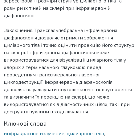
зареєстровані розміри структур циліарного тіла та
розміри їх тіней на склері при інфрачервоній
діафаноскопії.
Заключення. Транспальпебральна інфрачервона
діафаноскопія дозволяє отримати зображення
циліарного тіла і точно оцінити проекцію його структур
на склері. Інфрачервона діафаноскопія може
використовуватися для візуалізації циліарного тіла у
хворих з термінальною глаукомою перед
проведенням транссклеральної лазерної
циклодеструкції. Інфрачервона діафаноскопія
дозволяє візуалізувати внутрішньоочні новоутворення
та визначити їх проекцію на склері, що може
використовуватися як в діагностичних цілях, так і при
деструкції пухлини в ході лікування.
Ключові слова
инфракрасное излучение
,
цилиарное тело
,