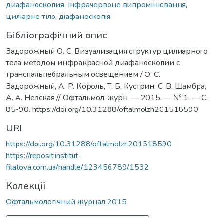
диафаноскопия
,
Iнфрачервоне випромінювання
,
циліарне тіло
,
дiафаноскопiя
Бібліографічний опис
Задорожный О. С. Визуализация структур цилиарного
тела методом инфракрасной диафаноскопии с
транспальпебральным освещением / О. С.
Задорожный, А. Р. Король, Т. Б. Кустрин, С. В. Шамбра,
А. А. Невская // Офтальмол. журн. — 2015. — № 1. — С.
85-90. https://doi.org/10.31288/oftalmolzh201518590
URI
https://doi.org/10.31288/oftalmolzh201518590
https://reposit.institut-
filatova.com.ua/handle/123456789/1532
Колекції
Офтальмологічний журнал 2015