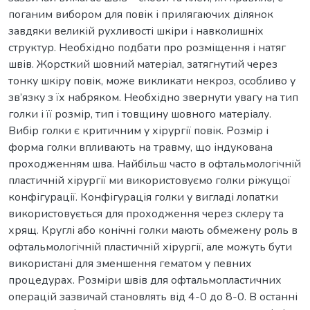
поганим вибором для повік і прилягаючих ділянок
завдяки великій рухливості шкіри і навколишніх
структур. Необхідно подбати про розміщення і натяг
швів. Жорсткий шовний матеріал, затягнутий через
тонку шкіру повік, може викликати некроз, особливо у
зв’язку з їх набряком. Необхідно звернути увагу на тип
голки і її розмір, тип і товщину шовного матеріалу.
Вибір голки є критичним у хірургії повік. Розмір і
форма голки впливають на травму, що індукована
проходженням шва. Найбільш часто в офтальмологічній
пластичній хірургії ми використовуємо голки ріжущої
конфігурації. Конфігурація голки у вигладі лопатки
використовується для проходження через склеру та
хрящ. Круглі або конічні голки мають обмежену роль в
офтальмологічній пластичній хірургії, але можуть бути
використані для зменшення гематом у певних
процедурах. Розміри швів для офтальмопластичних
операцій зазвичай становлять від 4-0 до 8-0. В останні