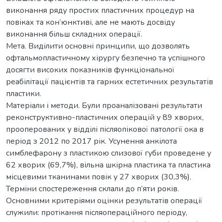
виконання ряду простих пластичних процедур на
повіках та кон’юнктиві, але не мають досвіду
виконання більш складних операції.
Мета. Виділити основні принципи, що дозволять
офтальмопластичному хірургу безпечно та успішного
досягти високих показників функціональної
реабілітації пацієнтів та гарних естетичних результатів
пластики.
Матеріали і методи. Були проаналізовані результати
реконструктивно-пластичних операцій у 89 хворих,
прооперованих у відділі післяопікової патології ока в
період з 2012 по 2017 рік. Усунення анкілота
симблефарону з пластикою слизової губи проведене у
62 хворих (69,7%), вільна шкірна пластика та пластика
місцевими тканинами повік у 27 хворих (30,3%).
Терміни спостереження склали до п’яти років.
Основними критеріями оцінки результатів операції
служили: протікання післяопераційного періоду,