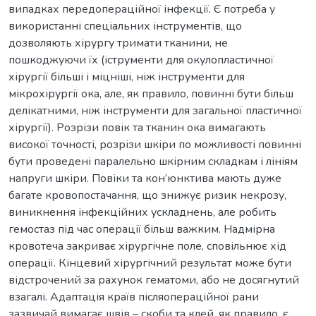
випадках передопераційної інфекції. Є потреба у
використанні спеціальних інструментів, що
дозволяють хірургу тримати тканини, не
пошкоджуючи їх (іструменти для окулопластичної
хірургії більші і міцніші, ніж інструменти для
мікрохірургії ока, але, як правило, повинні бути більш
делікатними, ніж інструменти для загальної пластичної
хірургії). Розрізи повік та тканин ока вимагають
високої точності, розрізи шкіри по можливості повинні
бути проведені паралельно шкірним складкам і лініям
напруги шкіри. Повіки та кон’юнктива мають дуже
багате кровопостачання, що знижує ризик некрозу,
виникнення інфекційних ускладнень, але робить
гемостаз під час операції більш важким. Надмірна
кровотеча закриває хірургічне поле, сповільнює хід
операції. Кінцевий хірургічний результат може бути
відстрочений за рахунок гематоми, або не досягнутий
взагалі. Адаптація країв післяопераційної рани
зазвичай вимагає швів – скоби та клей, як правило, є