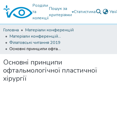
Розділи
Пошук за
та
Статистика
Уві
критеріями
колекції
Головна
Матеріали конференцій
Матеріали конференцій Інституту Філатова
Філатовські читання 2019
Основні принципи офтальмологічної пластичної хірургії
Основні принципи
офтальмологічної пластичної
хірургії