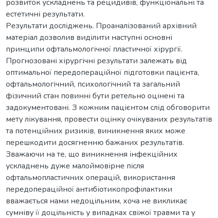
розвиток ускладнень та рецидивів, функціональні та
естетичні результати.
Результати досліджень. Проаналізований архівний
матеріал дозволив виділити наступні основні
принципи офтальмологічної пластичної хірургії.
Прогнозовані хірургічні результати залежать від
оптимальної передопераційної підготовки пацієнта,
офтальмологічний, психологічний та загальний
фізичний стан повинні бути ретельно оцінені та
задокументовані. З кожним пацієнтом слід обговорити
мету лікування, провести оцінку очікуваних результатів
та потенційних ризиків, виникнення яких може
перешкодити досягненню бажаних результатів.
Зважаючи на те, що виникнення інфекційних
ускладнень дуже малоймовірне після
офтальмопластичних операцій, використання
передопераційної антибіотикопрофілактики
вважається нами недоцільним, хоча не викликає
сумніву її доцільність у випадках свіжої травми та у