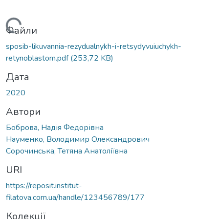
Вантажиться...
Файли
sposib-likuvannia-rezydualnykh-i-retsydyvuiuchykh-
retynoblastom.pdf
(253,72 KB)
Дата
2020
Автори
Боброва, Надія Федорівна
Науменко, Володимир Олександрович
Сорочинська, Тетяна Анатоліївна
URI
https://reposit.institut-
filatova.com.ua/handle/123456789/177
Колекції