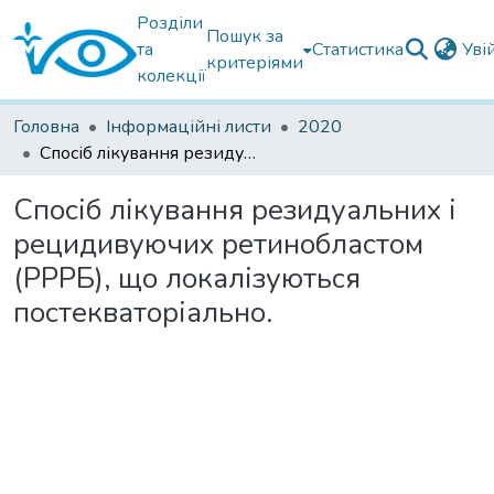
Розділи
Пошук за
та
Статистика
Уві
критеріями
колекції
Головна
Інформаційні листи
2020
Спосіб лікування резидуальних і рецидивуючих ретинобластом (РРРБ), що локалізуються постекваторіально.
Спосіб лікування резидуальних і
рецидивуючих ретинобластом
(РРРБ), що локалізуються
постекваторіально.