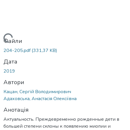
иться...
Файли
204-205.pdf
(331,37 KB)
Дата
2019
Автори
Кацан, Сергій Володимирович
Адаховська, Анастасія Олексіївна
Анотація
Актуальность. Преждевременно рожденные дети в
большей степени склоны к появлению миопии и