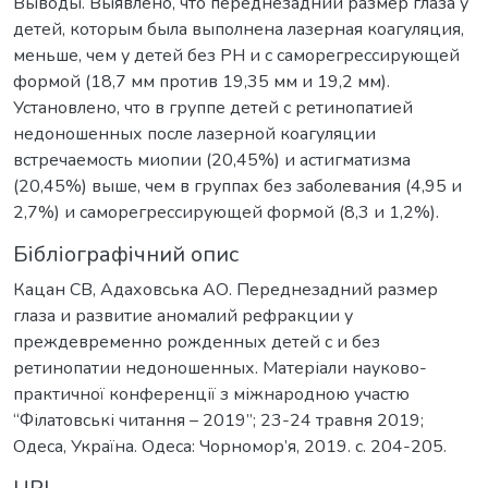
Выводы. Выявлено, что переднезадний размер глаза у
детей, которым была выполнена лазерная коагуляция,
меньше, чем у детей без РН и с саморегрессирующей
формой (18,7 мм против 19,35 мм и 19,2 мм).
Установлено, что в группе детей с ретинопатией
недоношенных после лазерной коагуляции
встречаемость миопии (20,45%) и астигматизма
(20,45%) выше, чем в группах без заболевания (4,95 и
2,7%) и саморегрессирующей формой (8,3 и 1,2%).
Бібліографічний опис
Кацан СВ, Адаховська АО. Переднезадний размер
глаза и развитие аномалий рефракции у
преждевременно рожденных детей с и без
ретинопатии недоношенных. Матеріали науково-
практичної конференції з міжнародною участю
“Філатовські читання – 2019”; 23-24 травня 2019;
Одеса, Україна. Одеса: Чорномор’я, 2019. c. 204-205.