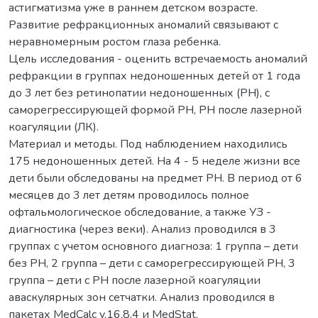
астигматизма уже в раннем детском возрасте.
Развитие рефракционных аномалий связывают с
неравномерным ростом глаза ребенка.
Цель исследования - оценить встречаемость аномалий
рефракции в группах недоношенных детей от 1 года
до 3 лет без ретинопатии недоношенных (РН), с
саморегрессирующей формой РН, РН после лазерной
коагуляции (ЛК).
Материал и методы. Под наблюдением находились
175 недоношенных детей. На 4 - 5 неделе жизни все
дети были обследованы на предмет РН. В период от 6
месяцев до 3 лет детям проводилось полное
офтальмологическое обследование, а также УЗ -
диагностика (через веки). Анализ проводился в 3
группах с учетом основного диагноза: 1 группа – дети
без РН, 2 группа – дети с саморегрессирующей РН, 3
группа – дети с РН после лазерной коагуляции
аваскулярных зон сетчатки. Анализ проводился в
пакетах MedCalc v.16.8.4 и MedStat.