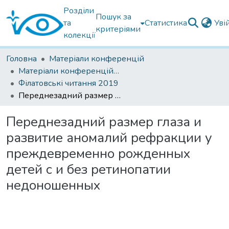
Розділи
Пошук за
та
Статистика
Уві
критеріями
колекції
Головна
Матеріали конференцій
Матеріали конференцій Інституту Філатова
Філатовські читання 2019
Переднезадний размер глаза и развитие аномалий рефракции у преждевременно рожденных детей с и без ретинопатии недоношенных
Переднезадний размер глаза и
развитие аномалий рефракции у
преждевременно рожденных
детей с и без ретинопатии
недоношенных